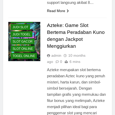
support langsung akibat 8…
JUDI CASINO
Read More
JUDI ONLINE
JUDI POKER
Azteke: Game Slot
JUDI SLOT
Bertema Peradaban Kuno
JUDI TOGEL
dengan Jackpot
SLOT GACOR
Menggiurkan
SLOT ONLINE
admin
10 months
TOGEL ONLINE
ago
0
6 mins
Azteke merupakan slot bertema
peradaban Aztec kuno yang penuh
misteri, harta karun, dan simbol-
simbol bersejarah. Dengan
tampilan grafis yang memukau dan
fitur bonus yang melimpah, Azteke
menjadi pilihan ideal bagi para
penggemar slot yang mencari