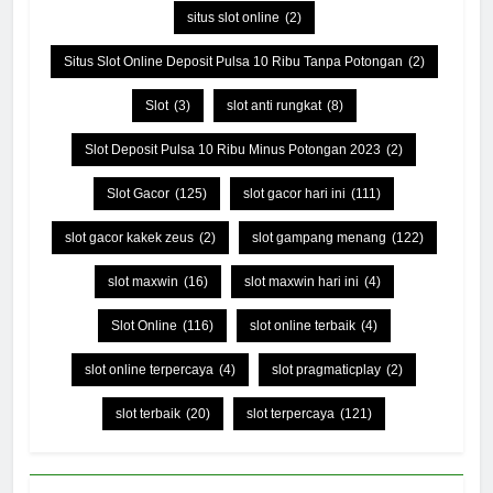
situs slot online
(2)
Situs Slot Online Deposit Pulsa 10 Ribu Tanpa Potongan
(2)
Slot
(3)
slot anti rungkat
(8)
Slot Deposit Pulsa 10 Ribu Minus Potongan 2023
(2)
Slot Gacor
(125)
slot gacor hari ini
(111)
slot gacor kakek zeus
(2)
slot gampang menang
(122)
slot maxwin
(16)
slot maxwin hari ini
(4)
Slot Online
(116)
slot online terbaik
(4)
slot online terpercaya
(4)
slot pragmaticplay
(2)
slot terbaik
(20)
slot terpercaya
(121)