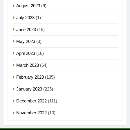
August 2023
(9)
July 2023
(1)
June 2023
(15)
May 2023
(3)
April 2023
(18)
March 2023
(64)
February 2023
(135)
January 2023
(225)
December 2022
(111)
November 2022
(10)