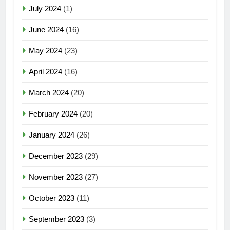
July 2024
(1)
June 2024
(16)
May 2024
(23)
April 2024
(16)
March 2024
(20)
February 2024
(20)
January 2024
(26)
December 2023
(29)
November 2023
(27)
October 2023
(11)
September 2023
(3)