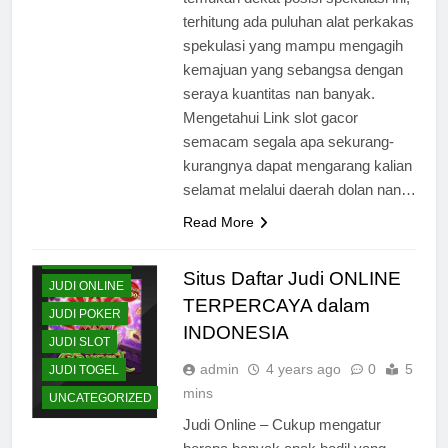
terhitung ada puluhan alat perkakas
spekulasi yang mampu mengagih
kemajuan yang sebangsa dengan
seraya kuantitas nan banyak.
Mengetahui Link slot gacor
semacam segala apa sekurang-
kurangnya dapat mengarang kalian
selamat melalui daerah dolan nan…
Read More
JUDI BOLA
JUDI CASINO
Situs Daftar Judi ONLINE
JUDI ONLINE
TERPERCAYA dalam
JUDI POKER
INDONESIA
JUDI SLOT
admin
4 years ago
0
5
JUDI TOGEL
mins
UNCATEGORIZED
Judi Online – Cukup mengatur