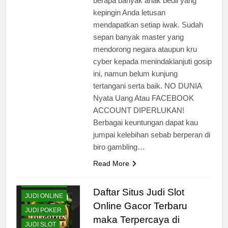
berapa banyak anak bedil yang
kepingin Anda letusan
mendapatkan setiap iwak. Sudah
sepan banyak master yang
mendorong negara ataupun kru
cyber kepada menindaklanjuti gosip
ini, namun belum kunjung
tertangani serta baik. NO DUNIA
Nyata Uang Atau FACEBOOK
ACCOUNT DIPERLUKAN!
Berbagai keuntungan dapat kau
jumpai kelebihan sebab berperan di
biro gambling…
Read More
JUDI BOLA
JUDI CASINO
Daftar Situs Judi Slot
JUDI ONLINE
Online Gacor Terbaru
JUDI POKER
maka Terpercaya di
JUDI SLOT