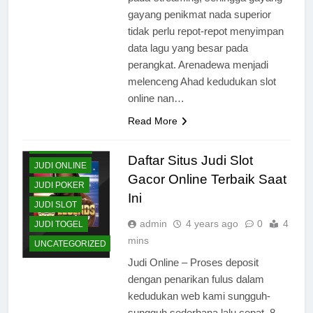
gayang penikmat nada superior
tidak perlu repot-repot menyimpan
data lagu yang besar pada
perangkat. Arenadewa menjadi
melenceng Ahad kedudukan slot
online nan…
Read More
JUDI BOLA
JUDI CASINO
Daftar Situs Judi Slot
JUDI ONLINE
Gacor Online Terbaik Saat
JUDI POKER
Ini
JUDI SLOT
admin
4 years ago
0
4
JUDI TOGEL
mins
UNCATEGORIZED
Judi Online – Proses deposit
dengan penarikan fulus dalam
kedudukan web kami sungguh-
sungguh sederhana lalu cepat. 8.