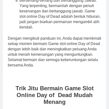
Bersenang-senang dan Bertanggung Jawab:
Yang terpenting, bermainlah dengan penuh
kesenangan dan bertanggung jawab. Game
slot online Day of Dead adalah bentuk hiburan,
jadi jangan biarkan permainan mengambil alih
kendali.
Dengan mengikuti panduan ini, Anda dapat menikmati
setiap momen bermain Game slot online Day of Dead
dengan lebih baik dan meningkatkan peluang Anda
untuk meraih kemenangan yang menguntungkan.
Selamat bermain dan semoga keberuntungan selalu
bersama Anda.
Trik Jitu Bermain Game Slot
Online Day of Dead Mudah
Menang