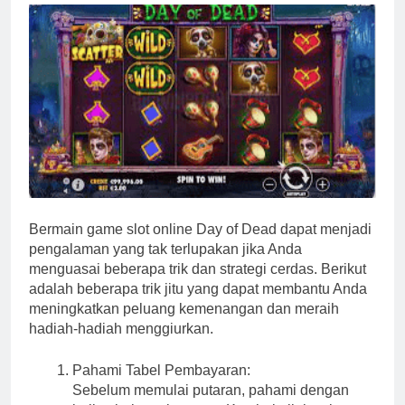
Bermain game slot online Day of Dead dapat menjadi
pengalaman yang tak terlupakan jika Anda
menguasai beberapa trik dan strategi cerdas. Berikut
adalah beberapa trik jitu yang dapat membantu Anda
meningkatkan peluang kemenangan dan meraih
hadiah-hadiah menggiurkan.
Pahami Tabel Pembayaran:
Sebelum memulai putaran, pahami dengan