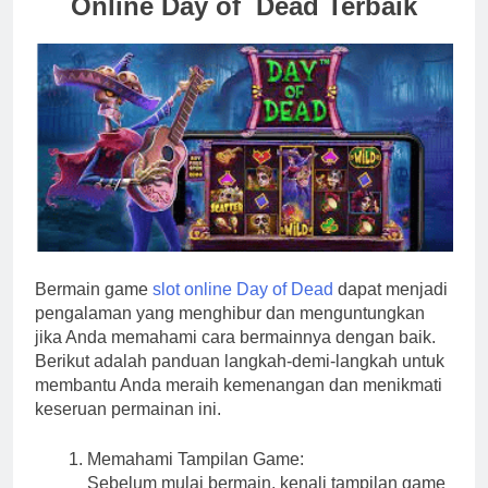
Online Day of Dead Terbaik
Bermain game
slot online Day of Dead
dapat menjadi
pengalaman yang menghibur dan menguntungkan
jika Anda memahami cara bermainnya dengan baik.
Berikut adalah panduan langkah-demi-langkah untuk
membantu Anda meraih kemenangan dan menikmati
keseruan permainan ini.
Memahami Tampilan Game:
Sebelum mulai bermain, kenali tampilan game