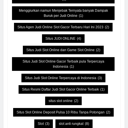
Menggiurkan namun Menjebak Ternyata banyak Dampak
Buruk per Judi Online
(1)
Situs Agen Judi Online Slot Gacor Terbaru Hari Ini 2023
(2)
Situs JUDI ONLINE
(4)
Situs Judi Slot Online dan Game Slot Online
(2)
Situs Judi Slot Online Gacor Terbaik pula Terpercaya
Indonesia
(1)
Situs Judi Slot Online Terpercaya di Indonesia
(3)
Situs Resmi Daftar Judi Slot Gacor Online Terbaik
(1)
situs slot online
(2)
Situs Slot Online Deposit Pulsa 10 Ribu Tanpa Potongan
(2)
Slot
(3)
slot anti rungkat
(8)