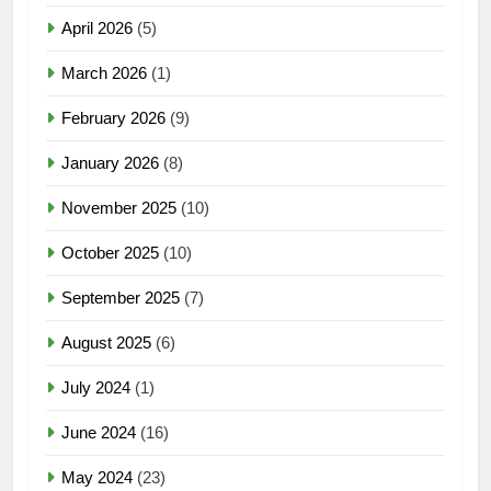
April 2026
(5)
March 2026
(1)
February 2026
(9)
January 2026
(8)
November 2025
(10)
October 2025
(10)
September 2025
(7)
August 2025
(6)
July 2024
(1)
June 2024
(16)
May 2024
(23)