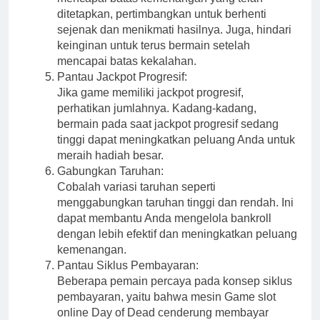
ditetapkan, pertimbangkan untuk berhenti
sejenak dan menikmati hasilnya. Juga, hindari
keinginan untuk terus bermain setelah
mencapai batas kekalahan.
Pantau Jackpot Progresif:
Jika game memiliki jackpot progresif,
perhatikan jumlahnya. Kadang-kadang,
bermain pada saat jackpot progresif sedang
tinggi dapat meningkatkan peluang Anda untuk
meraih hadiah besar.
Gabungkan Taruhan:
Cobalah variasi taruhan seperti
menggabungkan taruhan tinggi dan rendah. Ini
dapat membantu Anda mengelola bankroll
dengan lebih efektif dan meningkatkan peluang
kemenangan.
Pantau Siklus Pembayaran:
Beberapa pemain percaya pada konsep siklus
pembayaran, yaitu bahwa mesin Game slot
online Day of Dead cenderung membayar