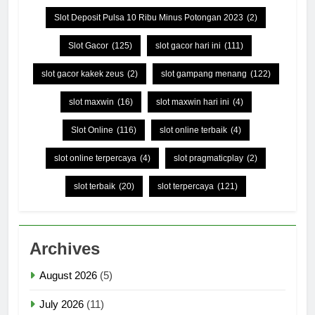
Slot Deposit Pulsa 10 Ribu Minus Potongan 2023
(2)
Slot Gacor
(125)
slot gacor hari ini
(111)
slot gacor kakek zeus
(2)
slot gampang menang
(122)
slot maxwin
(16)
slot maxwin hari ini
(4)
Slot Online
(116)
slot online terbaik
(4)
slot online terpercaya
(4)
slot pragmaticplay
(2)
slot terbaik
(20)
slot terpercaya
(121)
Archives
August 2026
(5)
July 2026
(11)