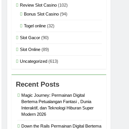
Review Slot Casino
(102)
Bonus Slot Casino
(94)
Togel online
(32)
Slot Gacor
(90)
Slot Online
(89)
Uncategorized
(613)
Recent Posts
Magic Journey: Permainan Digital
Bertema Petualangan Fantasi , Dunia
Interaktif, dan Teknologi Hiburan Super
Modern 2026
Down the Rails Permainan Digital Bertema