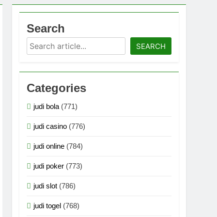
ual Super Menarik, dan Fitur Interaktif
Search
Search
SEARCH
an dan Teknologi Super Generasi Terbaru
an Teknologi Grafis Generasi Terbaru
Categories
judi bola
(771)
judi casino
(776)
judi online
(784)
judi poker
(773)
judi slot
(786)
judi togel
(768)