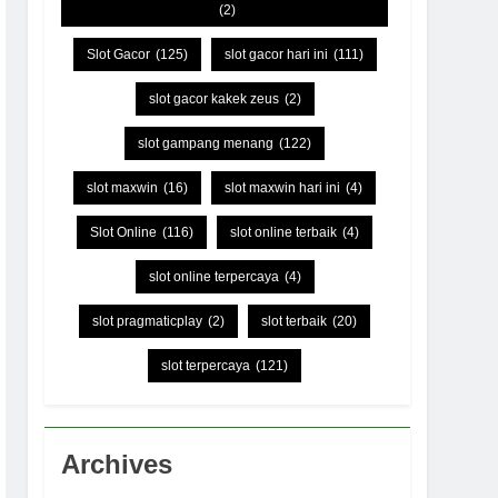
(2)
Slot Gacor
(125)
slot gacor hari ini
(111)
slot gacor kakek zeus
(2)
slot gampang menang
(122)
slot maxwin
(16)
slot maxwin hari ini
(4)
Slot Online
(116)
slot online terbaik
(4)
slot online terpercaya
(4)
slot pragmaticplay
(2)
slot terbaik
(20)
slot terpercaya
(121)
Archives