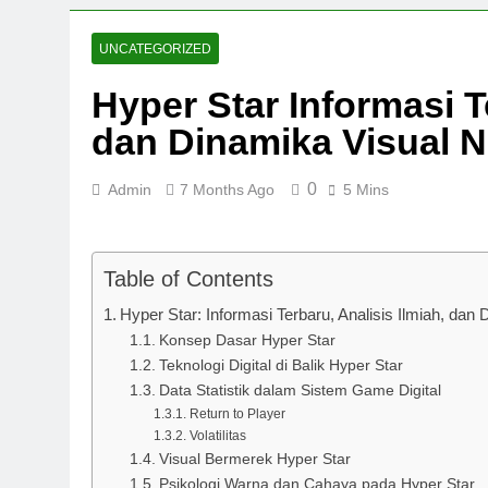
5 Days Ago
Jackpot Hunt
UNCATEGORIZED
Di 2026
Hyper Star Informasi Te
6 Days Ago
Fortune Drag
dan Dinamika Visual N
2026
7 Days Ago
Buffalo Win 
0
Admin
7 Months Ago
5 Mins
2026
1 Week Ago
Table of Contents
Hyper Star: Informasi Terbaru, Analisis Ilmiah, da
Konsep Dasar Hyper Star
Teknologi Digital di Balik Hyper Star
Data Statistik dalam Sistem Game Digital
Return to Player
Volatilitas
Visual Bermerek Hyper Star
Psikologi Warna dan Cahaya pada Hyper Star