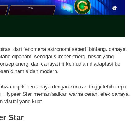
rasi dari fenomena astronomi seperti bintang, cahaya,
bintang dipahami sebagai sumber energi besar yang
Konsep energi dan cahaya ini kemudian diadaptasi ke
kesan dinamis dan modern.
ahwa objek bercahaya dengan kontras tinggi lebih cepat
tu, Hypeer Star memanfaatkan warna cerah, efek cahaya,
 visual yang kuat.
er Star