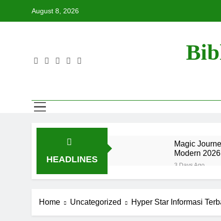
Skip
August 8, 2026
to
content
Bib
Magic Journey
Modern 2026
HEADLINES
3 Days Ago
Down the Rai
Interaktif 202
4 Days Ago
Home
Uncategorized
Hyper Star Informasi Terb
Wild Spells: 
Hiburan Mod