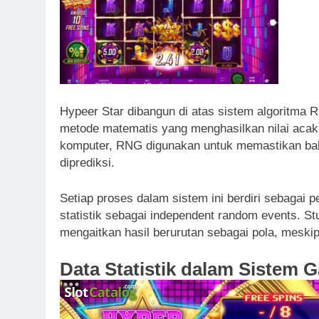
Hypeer Star dibangun di atas sistem algorit
metode matematis yang menghasilkan nilai acak 
komputer, RNG digunakan untuk memastikan bahw
diprediksi.
Setiap proses dalam sistem ini berdiri sebagai p
statistik sebagai independent random events. S
mengaitkan hasil berurutan sebagai pola, mesk
Data Statistik dalam Sistem G