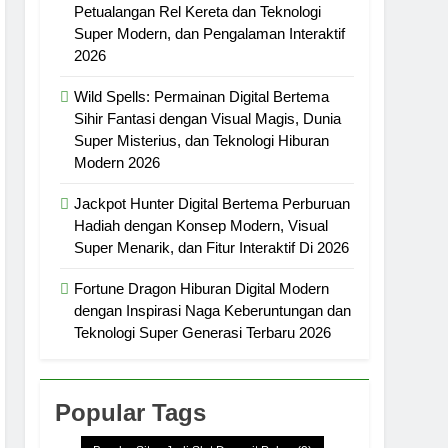
Petualangan Rel Kereta dan Teknologi
Super Modern, dan Pengalaman Interaktif
2026
Wild Spells: Permainan Digital Bertema
Sihir Fantasi dengan Visual Magis, Dunia
Super Misterius, dan Teknologi Hiburan
Modern 2026
Jackpot Hunter Digital Bertema Perburuan
Hadiah dengan Konsep Modern, Visual
Super Menarik, dan Fitur Interaktif Di 2026
Fortune Dragon Hiburan Digital Modern
dengan Inspirasi Naga Keberuntungan dan
Teknologi Super Generasi Terbaru 2026
Popular Tags