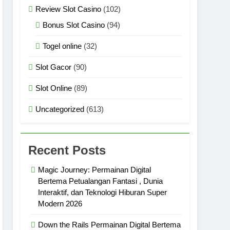
Review Slot Casino
(102)
Bonus Slot Casino
(94)
Togel online
(32)
Slot Gacor
(90)
Slot Online
(89)
Uncategorized
(613)
Recent Posts
Magic Journey: Permainan Digital
Bertema Petualangan Fantasi , Dunia
Interaktif, dan Teknologi Hiburan Super
Modern 2026
Down the Rails Permainan Digital Bertema