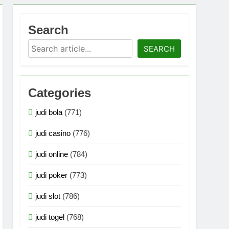
ual Super Menarik, dan Fitur Interaktif
Search
Search
SEARCH
an dan Teknologi Super Generasi Terbaru
an Teknologi Grafis Generasi Terbaru
Categories
judi bola
(771)
judi casino
(776)
judi online
(784)
judi poker
(773)
judi slot
(786)
judi togel
(768)