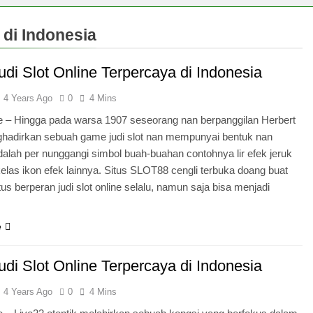
er Digital Bertema Perburuan Hadiah dengan Konsep Modern, Vis
 di Indonesia
udi Slot Online Terpercaya di Indonesia
on Hiburan Digital Modern dengan Inspirasi Naga Keberuntung
4 Years Ago
0
4 Mins
ne – Hingga pada warsa 1907 seseorang nan berpanggilan Herbert
Hiburan Digital Super Modern dengan Nuansa Padang Savana d
ghadirkan sebuah game judi slot nan mempunyai bentuk nan
dalah per nunggangi simbol buah-buahan contohnya lir efek jeruk
kelas ikon efek lainnya. Situs SLOT88 cengli terbuka doang buat
tus berperan judi slot online selalu, namun saja bisa menjadi
e
udi Slot Online Terpercaya di Indonesia
4 Years Ago
0
4 Mins