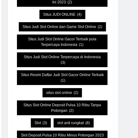
Ini 2023
(2)
Situs JUDI ONLINE
(4)
Situs Judi Slot Online dan Game Slot Online
(2)
Situs Judi Slot Online Gacor Terbaik pula
Terpercaya Indonesia
(1)
Situs Judi Slot Online Terpercaya di Indonesia
(3)
Situs Resmi Daftar Judi Slot Gacor Online Terbaik
(1)
situs slot online
(2)
Situs Slot Online Deposit Pulsa 10 Ribu Tanpa
Potongan
(2)
Slot
(3)
slot anti rungkat
(8)
Slot Deposit Pulsa 10 Ribu Minus Potongan 2023