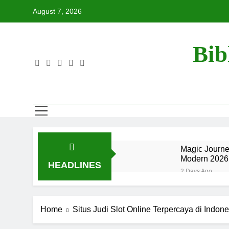
Skip
August 7, 2026
to
content
Bib
Magic Journey
Modern 2026
HEADLINES
2 Days Ago
Down the Rai
Interaktif 202
3 Days Ago
Home
Situs Judi Slot Online Terpercaya di Indone
Wild Spells: 
Hiburan Mod