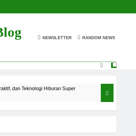
Blog
NEWSLETTER
RANDOM NEWS
aktif, dan Teknologi Hiburan Super
knologi Super Modern, dan Pengalaman
Dunia Super Misterius, dan Teknologi