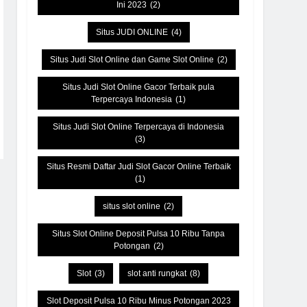
Ini 2023
(2)
Situs JUDI ONLINE
(4)
Situs Judi Slot Online dan Game Slot Online
(2)
Situs Judi Slot Online Gacor Terbaik pula
Terpercaya Indonesia
(1)
Situs Judi Slot Online Terpercaya di Indonesia
(3)
Situs Resmi Daftar Judi Slot Gacor Online Terbaik
(1)
situs slot online
(2)
Situs Slot Online Deposit Pulsa 10 Ribu Tanpa
Potongan
(2)
Slot
(3)
slot anti rungkat
(8)
Slot Deposit Pulsa 10 Ribu Minus Potongan 2023