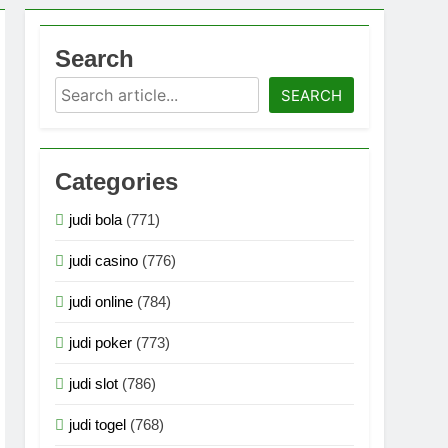
ual Super Menarik, dan Fitur Interaktif
Search
Search
SEARCH
an dan Teknologi Super Generasi Terbaru
an Teknologi Grafis Generasi Terbaru
Categories
judi bola
(771)
judi casino
(776)
judi online
(784)
judi poker
(773)
judi slot
(786)
judi togel
(768)