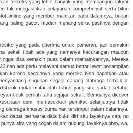
njikan teoretis yang lebih banyak yang membangun rakyat
en tak mengasihkan pelayanan komprehensif serta bikin
 slot online yang member mainkan pada dalamnya, bukan
yang paling gacor, mudah menang serta pastinya dengan
resiko yang pada diterima untuk pemeran, jadi semakin
 Sama sekali tidak ada yang namanya kecurangan maupun
sehingga bisa semakin puas dalam memainkannya. Mereka
2022 nan ada perlu melayani semua bettor lewat penampilan
ingkan karena segalanya yang mereka bisa dapatkan atau
 menyandang suguhan segala cabang olahraga terbaik di
rtsbook mulai mulai olah tubuh yang situ sudah ketahui
yan tidak pernah tahu sejajar sekali. Semuanya dicover
kesukaan demi memasukkan pemikat selanjutnya tidak
ng olahraga khusus cuma nan tersimpul dalam dalamnya.
an dapat berhasrat data bukti diri situ layaknya cap, no
 punya sira yang cogah dalam hubungi layaknya bbm, wa,