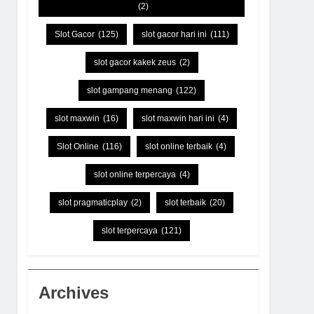
(2)
Slot Gacor
(125)
slot gacor hari ini
(111)
slot gacor kakek zeus
(2)
slot gampang menang
(122)
slot maxwin
(16)
slot maxwin hari ini
(4)
Slot Online
(116)
slot online terbaik
(4)
slot online terpercaya
(4)
slot pragmaticplay
(2)
slot terbaik
(20)
slot terpercaya
(121)
Archives