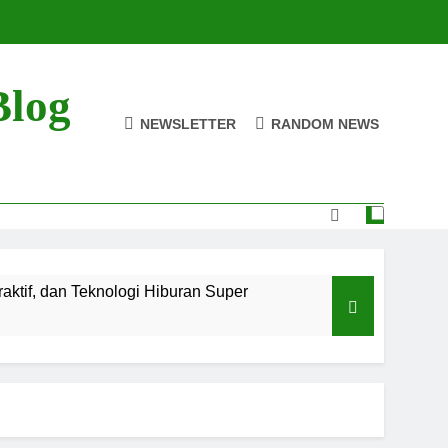
Blog
NEWSLETTER
RANDOM NEWS
aktif, dan Teknologi Hiburan Super
knologi Super Modern, dan Pengalaman
Dunia Super Misterius, dan Teknologi