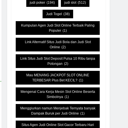
judi poker
(194)
judi slot
(512)
Judi Togel
(38)
Kumpulan Agen Judi Slot Online Terbaik Paling
Populer
(1)
Link Alternatif Situs Judi Bola dan Judi Slot
Online
(2)
Link Situs Judi Slot Deposit Pulsa 10 Ribu tanpa
Potongan
(2)
Mau MENANG JACKPOT SLOT ONLINE
TERBESAR Plus Bet KECIL?
(1)
Mengenal Cara Kerja Mesin Slot Online Beserta
Simbolnya
(1)
Menggiurkan namun Menjebak Ternyata banyak
Dampak Buruk per Judi Online
(1)
Situs Agen Judi Online Slot Gacor Terbaru Hari