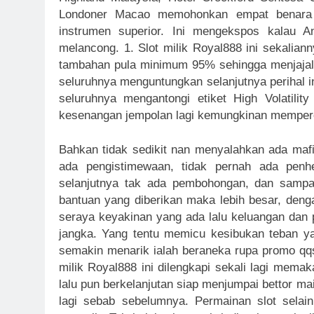
Londoner Macao memohonkan empat benara mot
instrumen superior. Ini mengekspos kalau An
melancong. 1. Slot milik Royal888 ini sekali
tambahan pula minimum 95% sehingga menjajal b
seluruhnya menguntungkan selanjutnya perihal i
seluruhnya mengantongi etiket High Volatil
kesenangan jempolan lagi kemungkinan mempero
Bahkan tidak sedikit nan menyalahkan ada mafia 
ada pengistimewaan, tidak pernah ada penhec
selanjutnya tak ada pembohongan, dan sampa
bantuan yang diberikan maka lebih besar, deng
seraya keyakinan yang ada lalu keluangan dan 
jangka. Yang tentu memicu kesibukan teban ya
semakin menarik ialah beraneka rupa promo qqs
milik Royal888 ini dilengkapi sekali lagi mema
lalu pun berkelanjutan siap menjumpai bettor m
lagi sebab sebelumnya. Permainan slot sela