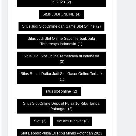
Ini 2023
(2)
Situs JUDI ONLINE
(4)
Situs Judi Slot Online dan Game Slot Online
(2)
Situs Judi Slot Online Gacor Terbaik pula
Terpercaya Indonesia
(1)
Situs Judi Slot Online Terpercaya di Indonesia
(3)
Situs Resmi Daftar Judi Slot Gacor Online Terbaik
(1)
situs slot online
(2)
Situs Slot Online Deposit Pulsa 10 Ribu Tanpa
Potongan
(2)
Slot
(3)
slot anti rungkat
(8)
Slot Deposit Pulsa 10 Ribu Minus Potongan 2023