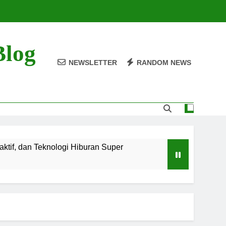
Blog
NEWSLETTER
RANDOM NEWS
aktif, dan Teknologi Hiburan Super
nologi Super Modern, dan Pengalaman
Dunia Super Misterius, dan Teknologi