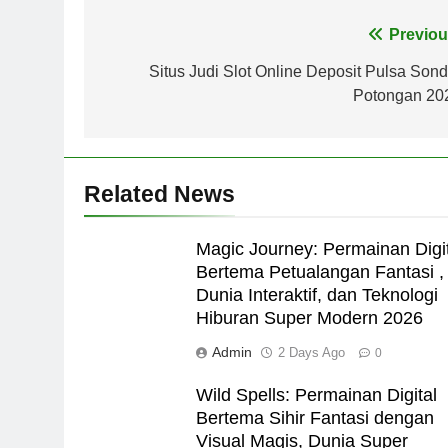
Post
Previou
navigation
Situs Judi Slot Online Deposit Pulsa Sond
Potongan 20
Related News
Magic Journey: Permainan Digi
Bertema Petualangan Fantasi ,
Dunia Interaktif, dan Teknologi
Hiburan Super Modern 2026
Admin
2 Days Ago
0
Wild Spells: Permainan Digital
Bertema Sihir Fantasi dengan
Visual Magis, Dunia Super