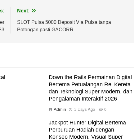
s:
Next:
er
SLOT Pulsa 5000 Deposit Via Pulsa tanpa
23
Potongan pasti GACORR
tal
Down the Rails Permainan Digital
Bertema Petualangan Rel Kereta
dan Teknologi Super Modern, dan
Pengalaman Interaktif 2026
Admin
3 Days Ago
0
Jackpot Hunter Digital Bertema
Perburuan Hadiah dengan
Konsep Modern, Visual Super