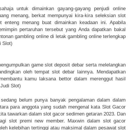
rsahaja untuk dimainkan gayang-gayang penjudi online
suang menang, berkat mempunyai kira-kira seleksian slot
lot enteng menang buat dimainkan keadaan ini. Apabila
impin pertaruhan tersebut yang Anda dapatkan bakal
tonan gambling online di letak gambling online terlengkap
 Slot)
engumpulkan game slot deposit debar serta melelangkan
andingkan oleh tempat slot debar lainnya. Mendapatkan
membantu kamu laksana bettor dalam merenggut hasil
Judi Slot)
ng sedang belum punya banyak pengalaman dalam dalam
ntara para anggota yang sudah mengenal kata Slot Gacor
g kita tawarkan dalam slot gacor sedimen getaran 2023. Dan
agi slot premi new member. Maxwin dalam slot gacor
eh kelebihan tertinggi atau maksimal dalam pesawat slot