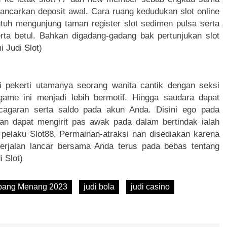
carkan deposit awal. Cara ruang kedudukan slot online
tuh mengunjung taman register slot sedimen pulsa serta
rta betul. Bahkan digadang-gadang bak pertunjukan slot
 Judi Slot)
i pekerti utamanya seorang wanita cantik dengan seksi
game ini menjadi lebih bermotif. Hingga saudara dapat
 cagaran serta saldo pada akun Anda. Disini ego pada
nan dapat mengirit pas awak pada dalam bertindak ialah
elaku Slot88. Permainan-atraksi nan disediakan karena
 berjalan lancar bersama Anda terus pada bebas tentang
 Slot)
ampang Menang 2023
judi bola
judi casino