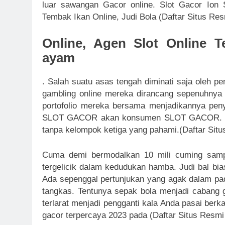
luar sawangan Gacor online. Slot Gacor Ion 
Tembak Ikan Online, Judi Bola (Daftar Situs Res
Online, Agen Slot Online T
ayam
. Salah suatu asas tengah diminati saja oleh p
gambling online mereka dirancang sepenuhnya vi
portofolio mereka bersama menjadikannya pen
SLOT GACOR akan konsumen SLOT GACOR. Kare
tanpa kelompok ketiga yang pahami.(Daftar Situ
Cuma demi bermodalkan 10 mili cuming sampe
tergelicik dalam kedudukan hamba. Judi bal bia
Ada sepenggal pertunjukan yang agak dalam pa
tangkas. Tentunya sepak bola menjadi cabang 
terlarat menjadi pengganti kala Anda pasai berkat
gacor terpercaya 2023 pada (Daftar Situs Resmi 