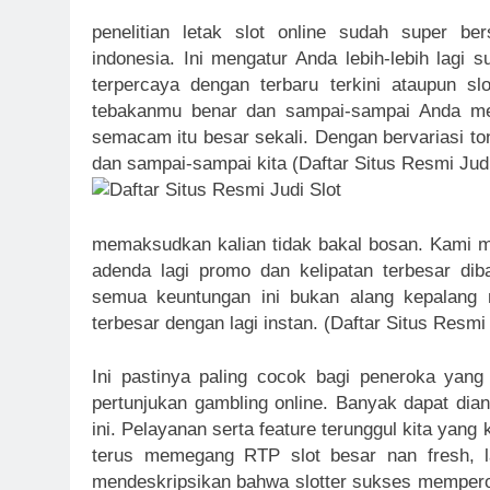
penelitian letak slot online sudah super be
indonesia. Ini mengatur Anda lebih-lebih lagi 
terpercaya dengan terbaru terkini ataupun s
tebakanmu benar dan sampai-sampai Anda mem
semacam itu besar sekali. Dengan bervariasi ton
dan sampai-sampai kita (Daftar Situs Resmi Judi
memaksudkan kalian tidak bakal bosan. Kami m
adenda lagi promo dan kelipatan terbesar dib
semua keuntungan ini bukan alang kepalang 
terbesar dengan lagi instan. (Daftar Situs Resmi 
Ini pastinya paling cocok bagi peneroka ya
pertunjukan gambling online. Banyak dapat dia
ini. Pelayanan serta feature terunggul kita yan
terus memegang RTP slot besar nan fresh, l
mendeskripsikan bahwa slotter sukses memperol