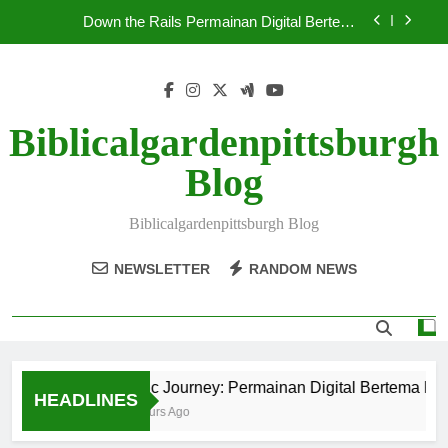
Skip
Teknologi Hiburan Super Modern 2026
Down the Rails Permainan Digital Bertema
to
Petualangan Rel Kereta dan Teknologi Super
Modern, dan Pengalaman Interaktif 2026
content
Wild Spells: Permainan Digital Bertema Sihir
Fantasi dengan Visual Magis, Dunia Super
Misterius, dan Teknologi Hiburan Modern 2026
Jackpot Hunter Digital Bertema Perburuan Hadiah
dengan Konsep Modern, Visual Super Menarik,
Biblicalgardenpittsburgh
dan Fitur Interaktif Di 2026
Magic Journey: Permainan Digital Bertema
Blog
Petualangan Fantasi , Dunia Interaktif, dan
Teknologi Hiburan Super Modern 2026
Down the Rails Permainan Digital Bertema
Petualangan Rel Kereta dan Teknologi Super
Biblicalgardenpittsburgh Blog
Modern, dan Pengalaman Interaktif 2026
Wild Spells: Permainan Digital Bertema Sihir
Fantasi dengan Visual Magis, Dunia Super
NEWSLETTER
RANDOM NEWS
Misterius, dan Teknologi Hiburan Modern 2026
Jackpot Hunter Digital Bertema Perburuan Hadiah
dengan Konsep Modern, Visual Super Menarik,
dan Fitur Interaktif Di 2026
Magic Journey: Permainan Digital Bertema Petual
HEADLINES
20 Hours Ago