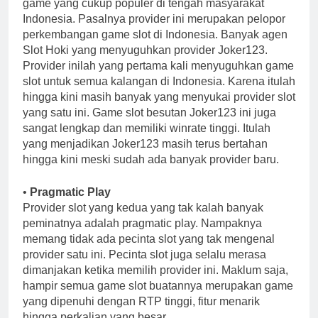
game yang cukup populer di tengah masyarakat
Indonesia. Pasalnya provider ini merupakan pelopor
perkembangan game slot di Indonesia. Banyak agen
Slot Hoki yang menyuguhkan provider Joker123.
Provider inilah yang pertama kali menyuguhkan game
slot untuk semua kalangan di Indonesia. Karena itulah
hingga kini masih banyak yang menyukai provider slot
yang satu ini. Game slot besutan Joker123 ini juga
sangat lengkap dan memiliki winrate tinggi. Itulah
yang menjadikan Joker123 masih terus bertahan
hingga kini meski sudah ada banyak provider baru.
•
Pragmatic Play
Provider slot yang kedua yang tak kalah banyak
peminatnya adalah pragmatic play. Nampaknya
memang tidak ada pecinta slot yang tak mengenal
provider satu ini. Pecinta slot juga selalu merasa
dimanjakan ketika memilih provider ini. Maklum saja,
hampir semua game slot buatannya merupakan game
yang dipenuhi dengan RTP tinggi, fitur menarik
hingga perkalian yang besar.