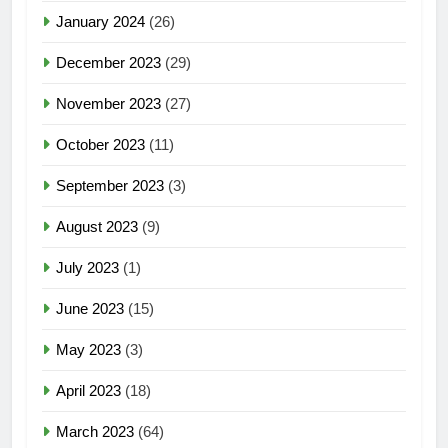
January 2024
(26)
December 2023
(29)
November 2023
(27)
October 2023
(11)
September 2023
(3)
August 2023
(9)
July 2023
(1)
June 2023
(15)
May 2023
(3)
April 2023
(18)
March 2023
(64)