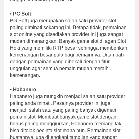
•
PG Soft
PG Soft juga merupakan salah satu provider slot
paling diminati sekarang ini. Betapa tidak, permainan
slot online yang disediakan provider ini juga sangat
mudah dimenangkan. Banyak game slot di agen Slot
Hoki yang memiliki RTP besar sehingga memberikan
kemenangan besar pula bagi pemainnya. Ditambah
dengan permainan yang dibekali dengan fitur
unggulan agar semua pemain mudah meraih
kemenangan.
•
Habanero
Habanero juga mungkin menjadi salah satu provider
paling anda minati. Pasalnya provider ini juga
menjadi salah satu yang paling banyak digemari
pemain slot. Membuat banyak game slot dengan
bonus paling menggiurkan, Habanero memang tak
bisa ditolak pecinta slot mana pun. Permainan slot
buatannya juga dilengkapi tampilan yang sangat