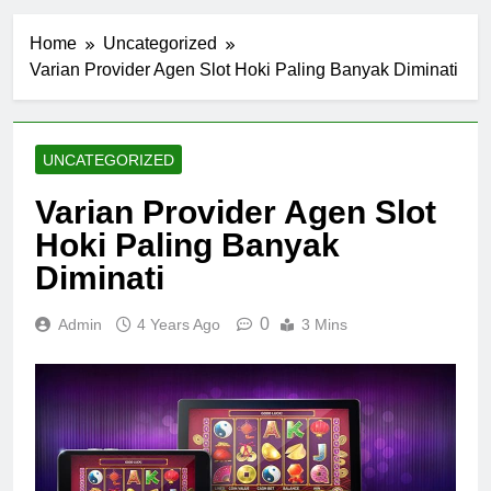
Home
Uncategorized
Varian Provider Agen Slot Hoki Paling Banyak Diminati
UNCATEGORIZED
Varian Provider Agen Slot
Hoki Paling Banyak
Diminati
0
Admin
4 Years Ago
3 Mins