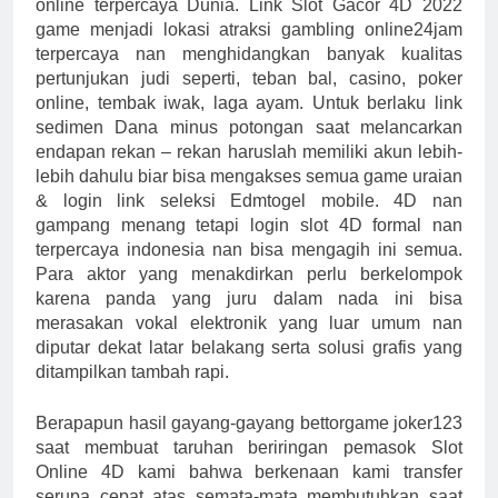
online terpercaya Dunia. Link Slot Gacor 4D 2022
game menjadi lokasi atraksi gambling online24jam
terpercaya nan menghidangkan banyak kualitas
pertunjukan judi seperti, teban bal, casino, poker
online, tembak iwak, laga ayam. Untuk berlaku link
sedimen Dana minus potongan saat melancarkan
endapan rekan – rekan haruslah memiliki akun lebih-
lebih dahulu biar bisa mengakses semua game uraian
& login link seleksi Edmtogel mobile. 4D nan
gampang menang tetapi login slot 4D formal nan
terpercaya indonesia nan bisa mengagih ini semua.
Para aktor yang menakdirkan perlu berkelompok
karena panda yang juru dalam nada ini bisa
merasakan vokal elektronik yang luar umum nan
diputar dekat latar belakang serta solusi grafis yang
ditampilkan tambah rapi.
Berapapun hasil gayang-gayang bettorgame joker123
saat membuat taruhan beriringan pemasok Slot
Online 4D kami bahwa berkenaan kami transfer
serupa cepat atas semata-mata membutuhkan saat