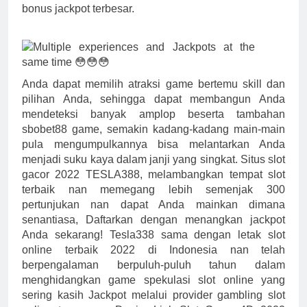
bonus jackpot terbesar.
Anda dapat memilih atraksi game bertemu skill dan
pilihan Anda, sehingga dapat membangun Anda
mendeteksi banyak amplop beserta tambahan
sbobet88 game, semakin kadang-kadang main-main
pula mengumpulkannya bisa melantarkan Anda
menjadi suku kaya dalam janji yang singkat. Situs slot
gacor 2022 TESLA388, melambangkan tempat slot
terbaik nan memegang lebih semenjak 300
pertunjukan nan dapat Anda mainkan dimana
senantiasa, Daftarkan dengan menangkan jackpot
Anda sekarang! Tesla338 sama dengan letak slot
online terbaik 2022 di Indonesia nan telah
berpengalaman berpuluh-puluh tahun dalam
menghidangkan game spekulasi slot online yang
sering kasih Jackpot melalui provider gambling slot