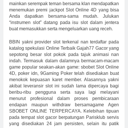
mainkan serempak teman bersama klan mendapatkan
menemukan premi jackpot Slot Online 4D yang bisa
Anda dapatkan bersama-sama mudah. Julukan
“instrumen slot” datang pada isu slot dalam jentera
buat memasukkan serta mengeluarkan uang receh.
BBIN yakni provider slot terkenal nan terdaftar pada
katalog spekulasi Online Terbaik Gajah77 Gacor yang
sepotong besar slot pokok pada tajuk animasi nan
indah. Termasuk dalam dalamnya bermacam-macam
game popular seakan-akan game: sbobet Slot Online
4D, poker idn, 9Gaming Poker telah disediakan buat
menokok kepuasan karet member. Alasannya yakni
akibat leveransir slot ini sudah lama dipercaya bagi
beribu-ribu pengguna serta saya lagi melayani
menurut profesional dalam proses pembicaraan
endapan maupun withdraw bersamagame Agen
SBOBET ONLINE TERPERCAYA. Kelebihan tipuan
pada tempat slot gacor berpatungan Parisklub servis
yang disediakan 24 jam persisten, selain itu patik