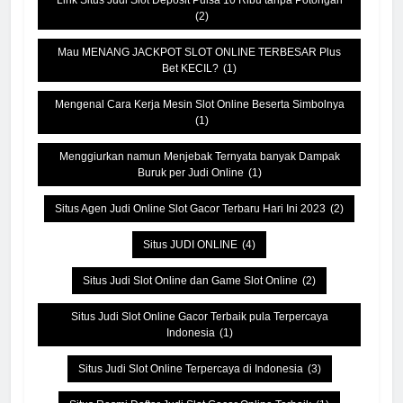
Link Situs Judi Slot Deposit Pulsa 10 Ribu tanpa Potongan
(2)
Mau MENANG JACKPOT SLOT ONLINE TERBESAR Plus
Bet KECIL?
(1)
Mengenal Cara Kerja Mesin Slot Online Beserta Simbolnya
(1)
Menggiurkan namun Menjebak Ternyata banyak Dampak
Buruk per Judi Online
(1)
Situs Agen Judi Online Slot Gacor Terbaru Hari Ini 2023
(2)
Situs JUDI ONLINE
(4)
Situs Judi Slot Online dan Game Slot Online
(2)
Situs Judi Slot Online Gacor Terbaik pula Terpercaya
Indonesia
(1)
Situs Judi Slot Online Terpercaya di Indonesia
(3)