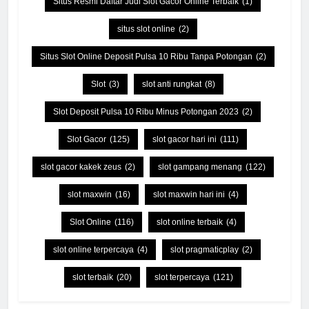
Situs Resmi Daftar Judi Slot Gacor Online Terbaik
(1)
situs slot online
(2)
Situs Slot Online Deposit Pulsa 10 Ribu Tanpa Potongan
(2)
Slot
(3)
slot anti rungkat
(8)
Slot Deposit Pulsa 10 Ribu Minus Potongan 2023
(2)
Slot Gacor
(125)
slot gacor hari ini
(111)
slot gacor kakek zeus
(2)
slot gampang menang
(122)
slot maxwin
(16)
slot maxwin hari ini
(4)
Slot Online
(116)
slot online terbaik
(4)
slot online terpercaya
(4)
slot pragmaticplay
(2)
slot terbaik
(20)
slot terpercaya
(121)