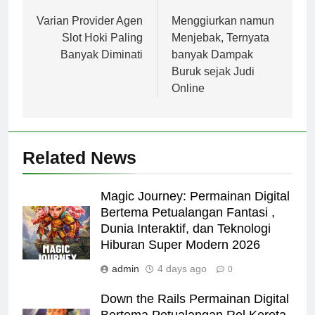
navigation
Varian Provider Agen
Menggiurkan namun
Slot Hoki Paling
Menjebak, Ternyata
Banyak Diminati
banyak Dampak
Buruk sejak Judi
Online
Related News
Magic Journey: Permainan Digital
Bertema Petualangan Fantasi ,
Dunia Interaktif, dan Teknologi
Hiburan Super Modern 2026
admin
4 days ago
0
Down the Rails Permainan Digital