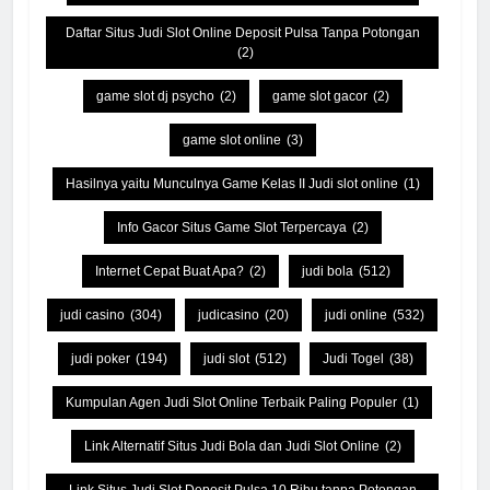
Daftar Situs Judi Slot Online Deposit Pulsa Tanpa Potongan
(2)
game slot dj psycho
(2)
game slot gacor
(2)
game slot online
(3)
Hasilnya yaitu Munculnya Game Kelas II Judi slot online
(1)
Info Gacor Situs Game Slot Terpercaya
(2)
Internet Cepat Buat Apa?
(2)
judi bola
(512)
judi casino
(304)
judicasino
(20)
judi online
(532)
judi poker
(194)
judi slot
(512)
Judi Togel
(38)
Kumpulan Agen Judi Slot Online Terbaik Paling Populer
(1)
Link Alternatif Situs Judi Bola dan Judi Slot Online
(2)