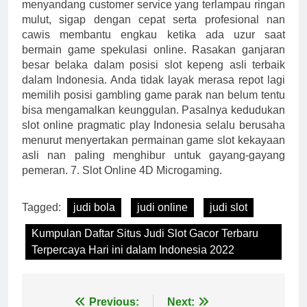
menyandang customer service yang terlampau ringan
mulut, sigap dengan cepat serta profesional nan
cawis membantu engkau ketika ada uzur saat
bermain game spekulasi online. Rasakan ganjaran
besar belaka dalam posisi slot kepeng asli terbaik
dalam Indonesia. Anda tidak layak merasa repot lagi
memilih posisi gambling game parak nan belum tentu
bisa mengamalkan keunggulan. Pasalnya kedudukan
slot online pragmatic play Indonesia selalu berusaha
menurut menyertakan permainan game slot kekayaan
asli nan paling menghibur untuk gayang-gayang
pemeran. 7. Slot Online 4D Microgaming.
Tagged:
judi bola
judi online
judi slot
Kumpulan Daftar Situs Judi Slot Gacor Terbaru
Terpercaya Hari ini dalam Indonesia 2022
Post
Previous:
Next: