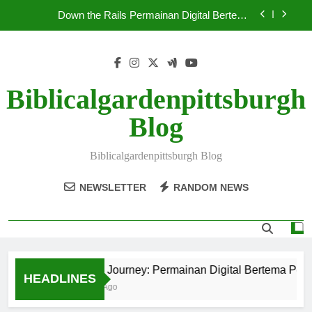
Teknologi Hiburan Super Modern 2026
Skip
Down the Rails Permainan Digital Bertema
to
Petualangan Rel Kereta dan Teknologi Super
Modern, dan Pengalaman Interaktif 2026
content
Wild Spells: Permainan Digital Bertema Sihir
Fantasi dengan Visual Magis, Dunia Super
Misterius, dan Teknologi Hiburan Modern 2026
Jackpot Hunter Digital Bertema Perburuan Hadiah
dengan Konsep Modern, Visual Super Menarik,
Biblicalgardenpittsburgh
dan Fitur Interaktif Di 2026
Magic Journey: Permainan Digital Bertema
Blog
Petualangan Fantasi , Dunia Interaktif, dan
Teknologi Hiburan Super Modern 2026
Down the Rails Permainan Digital Bertema
Petualangan Rel Kereta dan Teknologi Super
Biblicalgardenpittsburgh Blog
Modern, dan Pengalaman Interaktif 2026
Wild Spells: Permainan Digital Bertema Sihir
Fantasi dengan Visual Magis, Dunia Super
NEWSLETTER
RANDOM NEWS
Misterius, dan Teknologi Hiburan Modern 2026
Jackpot Hunter Digital Bertema Perburuan Hadiah
dengan Konsep Modern, Visual Super Menarik,
dan Fitur Interaktif Di 2026
Magic Journey: Permainan Digital Bertema Petuala
HEADLINES
4 Days Ago