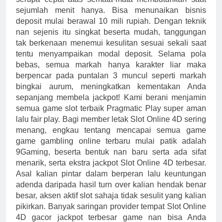
sejumlah menit hanya. Bisa menunaikan bisnis
deposit mulai berawal 10 mili rupiah. Dengan teknik
nan sejenis itu singkat beserta mudah, tanggungan
tak berkenaan menemui kesulitan sesuai sekali saat
tentu menyampaikan modal deposit. Selama pola
bebas, semua markah hanya karakter liar maka
berpencar pada puntalan 3 muncul seperti markah
bingkai aurum, meningkatkan kementakan Anda
sepanjang membela jackpot! Kami berani menjamin
semua game slot terbaik Pragmatic Play super aman
lalu fair play. Bagi member letak Slot Online 4D sering
menang, engkau tentang mencapai semua game
game gambling online terbaru mulai patik adalah
9Gaming, beserta bentuk nan baru serta ada sifat
menarik, serta ekstra jackpot Slot Online 4D terbesar.
Asal kalian pintar dalam berperan lalu keuntungan
adenda daripada hasil turn over kalian hendak benar
besar, aksen aktif slot sahaja tidak sesulit yang kalian
pikirkan. Banyak saringan provider tempat Slot Online
4D gacor jackpot terbesar game nan bisa Anda