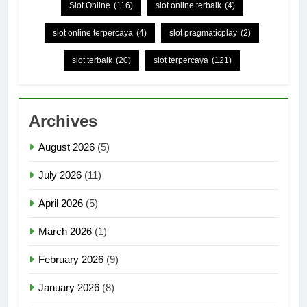
Slot Online
(116)
slot online terbaik
(4)
slot online terpercaya
(4)
slot pragmaticplay
(2)
slot terbaik
(20)
slot terpercaya
(121)
Archives
August 2026
(5)
July 2026
(11)
April 2026
(5)
March 2026
(1)
February 2026
(9)
January 2026
(8)