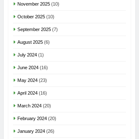
November 2025
(10)
October 2025
(10)
September 2025
(7)
August 2025
(6)
July 2024
(1)
June 2024
(16)
May 2024
(23)
April 2024
(16)
March 2024
(20)
February 2024
(20)
January 2024
(26)