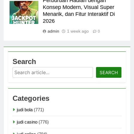
Perburuan Hadiah dengan
Konsep Modern, Visual Super
Menarik, dan Fitur Interaktif Di
2026
admin
1 week ago
0
Search
Search
SEARCH
Categories
judi bola
(771)
judi casino
(776)