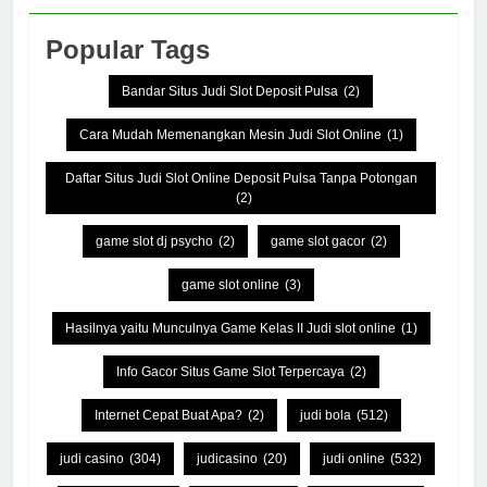
Popular Tags
Bandar Situs Judi Slot Deposit Pulsa
(2)
Cara Mudah Memenangkan Mesin Judi Slot Online
(1)
Daftar Situs Judi Slot Online Deposit Pulsa Tanpa Potongan
(2)
game slot dj psycho
(2)
game slot gacor
(2)
game slot online
(3)
Hasilnya yaitu Munculnya Game Kelas II Judi slot online
(1)
Info Gacor Situs Game Slot Terpercaya
(2)
Internet Cepat Buat Apa?
(2)
judi bola
(512)
judi casino
(304)
judicasino
(20)
judi online
(532)