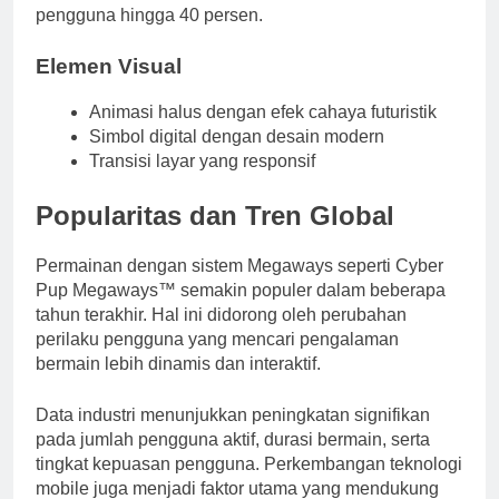
pengguna hingga 40 persen.
Elemen Visual
Animasi halus dengan efek cahaya futuristik
Simbol digital dengan desain modern
Transisi layar yang responsif
Popularitas dan Tren Global
Permainan dengan sistem Megaways seperti Cyber
Pup Megaways™ semakin populer dalam beberapa
tahun terakhir. Hal ini didorong oleh perubahan
perilaku pengguna yang mencari pengalaman
bermain lebih dinamis dan interaktif.
Data industri menunjukkan peningkatan signifikan
pada jumlah pengguna aktif, durasi bermain, serta
tingkat kepuasan pengguna. Perkembangan teknologi
mobile juga menjadi faktor utama yang mendukung