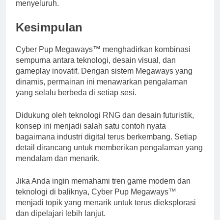
menyeluruh.
Kesimpulan
Cyber Pup Megaways™ menghadirkan kombinasi
sempurna antara teknologi, desain visual, dan
gameplay inovatif. Dengan sistem Megaways yang
dinamis, permainan ini menawarkan pengalaman
yang selalu berbeda di setiap sesi.
Didukung oleh teknologi RNG dan desain futuristik,
konsep ini menjadi salah satu contoh nyata
bagaimana industri digital terus berkembang. Setiap
detail dirancang untuk memberikan pengalaman yang
mendalam dan menarik.
Jika Anda ingin memahami tren game modern dan
teknologi di baliknya, Cyber Pup Megaways™
menjadi topik yang menarik untuk terus dieksplorasi
dan dipelajari lebih lanjut.