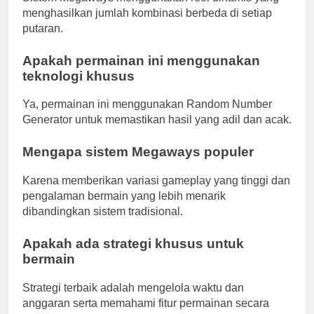
menghasilkan jumlah kombinasi berbeda di setiap
putaran.
Apakah permainan ini menggunakan
teknologi khusus
Ya, permainan ini menggunakan Random Number
Generator untuk memastikan hasil yang adil dan acak.
Mengapa sistem Megaways populer
Karena memberikan variasi gameplay yang tinggi dan
pengalaman bermain yang lebih menarik
dibandingkan sistem tradisional.
Apakah ada strategi khusus untuk
bermain
Strategi terbaik adalah mengelola waktu dan
anggaran serta memahami fitur permainan secara