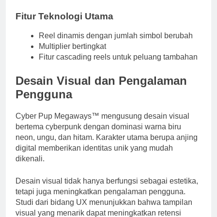
Fitur Teknologi Utama
Reel dinamis dengan jumlah simbol berubah
Multiplier bertingkat
Fitur cascading reels untuk peluang tambahan
Desain Visual dan Pengalaman
Pengguna
Cyber Pup Megaways™ mengusung desain visual
bertema cyberpunk dengan dominasi warna biru
neon, ungu, dan hitam. Karakter utama berupa anjing
digital memberikan identitas unik yang mudah
dikenali.
Desain visual tidak hanya berfungsi sebagai estetika,
tetapi juga meningkatkan pengalaman pengguna.
Studi dari bidang UX menunjukkan bahwa tampilan
visual yang menarik dapat meningkatkan retensi