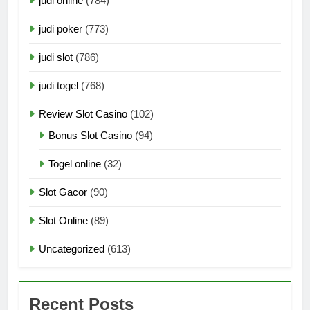
judi online
(784)
judi poker
(773)
judi slot
(786)
judi togel
(768)
Review Slot Casino
(102)
Bonus Slot Casino
(94)
Togel online
(32)
Slot Gacor
(90)
Slot Online
(89)
Uncategorized
(613)
Recent Posts