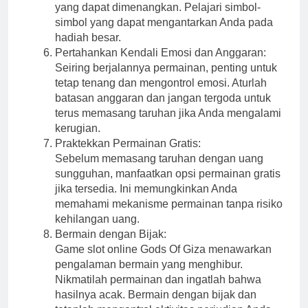
yang dapat dimenangkan. Pelajari simbol-
simbol yang dapat mengantarkan Anda pada
hadiah besar.
Pertahankan Kendali Emosi dan Anggaran:
Seiring berjalannya permainan, penting untuk
tetap tenang dan mengontrol emosi. Aturlah
batasan anggaran dan jangan tergoda untuk
terus memasang taruhan jika Anda mengalami
kerugian.
Praktekkan Permainan Gratis:
Sebelum memasang taruhan dengan uang
sungguhan, manfaatkan opsi permainan gratis
jika tersedia. Ini memungkinkan Anda
memahami mekanisme permainan tanpa risiko
kehilangan uang.
Bermain dengan Bijak:
Game slot online Gods Of Giza menawarkan
pengalaman bermain yang menghibur.
Nikmatilah permainan dan ingatlah bahwa
hasilnya acak. Bermain dengan bijak dan