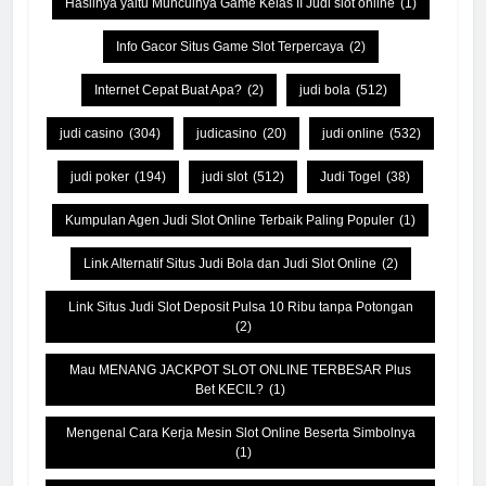
Hasilnya yaitu Munculnya Game Kelas II Judi slot online
(1)
Info Gacor Situs Game Slot Terpercaya
(2)
Internet Cepat Buat Apa?
(2)
judi bola
(512)
judi casino
(304)
judicasino
(20)
judi online
(532)
judi poker
(194)
judi slot
(512)
Judi Togel
(38)
Kumpulan Agen Judi Slot Online Terbaik Paling Populer
(1)
Link Alternatif Situs Judi Bola dan Judi Slot Online
(2)
Link Situs Judi Slot Deposit Pulsa 10 Ribu tanpa Potongan
(2)
Mau MENANG JACKPOT SLOT ONLINE TERBESAR Plus
Bet KECIL?
(1)
Mengenal Cara Kerja Mesin Slot Online Beserta Simbolnya
(1)