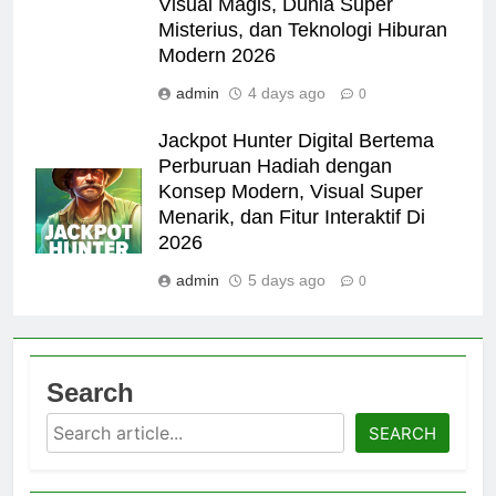
Visual Magis, Dunia Super
Misterius, dan Teknologi Hiburan
Modern 2026
admin
4 days ago
0
Jackpot Hunter Digital Bertema
Perburuan Hadiah dengan
Konsep Modern, Visual Super
Menarik, dan Fitur Interaktif Di
2026
admin
5 days ago
0
Search
Search
SEARCH