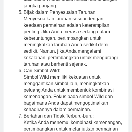
jangka panjang.
Bijak dalam Penyesuaian Taruhan:
Menyesuaikan taruhan sesuai dengan
keadaan permainan adalah keterampilan
penting. Jika Anda merasa sedang dalam
keberuntungan, pertimbangkan untuk
meningkatkan taruhan Anda sedikit demi
sedikit. Namun, jika Anda mengalami
kekalahan, pertimbangkan untuk mengurangi
taruhan atau berhenti sejenak.
Cari Simbol Wild:
Simbol Wild memiliki kekuatan untuk
menggantikan simbol lain, meningkatkan
peluang Anda untuk membentuk kombinasi
kemenangan. Fokus pada simbol Wild dan
bagaimana Anda dapat mengoptimalkan
kehadirannya dalam permainan.
Bertahan dan Tidak Terburu-buru:
Ketika Anda menemui kombinasi kemenangan,
pertimbangkan untuk melanjutkan permainan