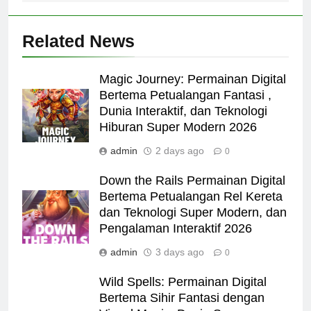
Related News
Magic Journey: Permainan Digital
Bertema Petualangan Fantasi ,
Dunia Interaktif, dan Teknologi
Hiburan Super Modern 2026
admin
2 days ago
0
Down the Rails Permainan Digital
Bertema Petualangan Rel Kereta
dan Teknologi Super Modern, dan
Pengalaman Interaktif 2026
admin
3 days ago
0
Wild Spells: Permainan Digital
Bertema Sihir Fantasi dengan