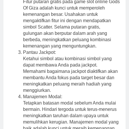
Fitur putaran gratis pada game slot online Gods
Of Giza adalah kunci untuk memperoleh
kemenangan besar. Usahakan untuk
mengaktifkan fitur ini dengan mendapatkan
simbol Scatter. Selama putaran gratis,
gulungan akan berputar dalam arah yang
berbeda, meningkatkan peluang kombinasi
kemenangan yang menguntungkan.
Pantau Jackpot:
Ketahui simbol atau kombinasi simbol yang
dapat membawa Anda pada jackpot.
Memahami bagaimana jackpot diaktifkan akan
membantu Anda fokus pada target besar dan
meningkatkan peluang meraih hadiah yang
menggiurkan.
Manajemen Modal:
Tetapkan batasan modal sebelum Anda mulai
bermain. Hindari tergoda untuk terus-menerus
meningkatkan taruhan dalam upaya untuk
memulihkan kerugian. Manajemen modal yang
baik adalah kunci untuk meraih kemenangan