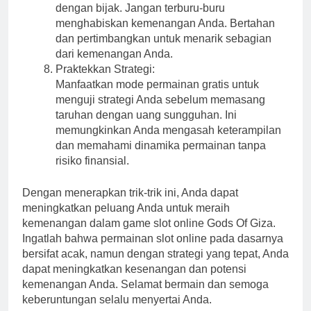
dengan bijak. Jangan terburu-buru
menghabiskan kemenangan Anda. Bertahan
dan pertimbangkan untuk menarik sebagian
dari kemenangan Anda.
Praktekkan Strategi:
Manfaatkan mode permainan gratis untuk
menguji strategi Anda sebelum memasang
taruhan dengan uang sungguhan. Ini
memungkinkan Anda mengasah keterampilan
dan memahami dinamika permainan tanpa
risiko finansial.
Dengan menerapkan trik-trik ini, Anda dapat
meningkatkan peluang Anda untuk meraih
kemenangan dalam game slot online Gods Of Giza.
Ingatlah bahwa permainan slot online pada dasarnya
bersifat acak, namun dengan strategi yang tepat, Anda
dapat meningkatkan kesenangan dan potensi
kemenangan Anda. Selamat bermain dan semoga
keberuntungan selalu menyertai Anda.