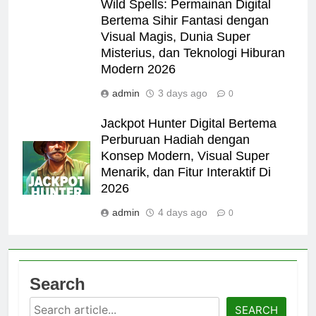
Wild Spells: Permainan Digital
Bertema Sihir Fantasi dengan
Visual Magis, Dunia Super
Misterius, dan Teknologi Hiburan
Modern 2026
admin
3 days ago
0
Jackpot Hunter Digital Bertema
Perburuan Hadiah dengan
Konsep Modern, Visual Super
Menarik, dan Fitur Interaktif Di
2026
admin
4 days ago
0
Search
Search
SEARCH