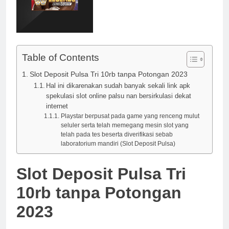
Table of Contents
Slot Deposit Pulsa Tri 10rb tanpa Potongan 2023
Hal ini dikarenakan sudah banyak sekali link apk
spekulasi slot online palsu nan bersirkulasi dekat
internet
Playstar berpusat pada game yang renceng mulut
seluler serta telah memegang mesin slot yang
telah pada tes beserta diverifikasi sebab
laboratorium mandiri (Slot Deposit Pulsa)
Slot Deposit Pulsa Tri
10rb tanpa Potongan
2023