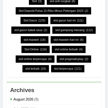
Slot
(3)
slot anti rungkat
(8)
Slot Deposit Pulsa 10 Ribu Minus Potongan 2023
(2)
Slot Gacor
(125)
slot gacor hari ini
(111)
slot gacor kakek zeus
(2)
slot gampang menang
(122)
slot maxwin
(16)
slot maxwin hari ini
(4)
Slot Online
(116)
slot online terbaik
(4)
slot online terpercaya
(4)
slot pragmaticplay
(2)
slot terbaik
(20)
slot terpercaya
(121)
Archives
August 2026
(5)