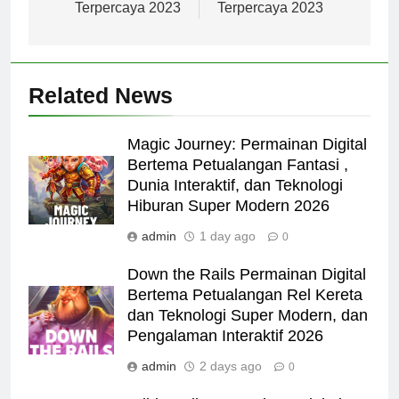
Terpercaya 2023
Terpercaya 2023
Related News
Magic Journey: Permainan Digital
Bertema Petualangan Fantasi ,
Dunia Interaktif, dan Teknologi
Hiburan Super Modern 2026
admin
1 day ago
0
Down the Rails Permainan Digital
Bertema Petualangan Rel Kereta
dan Teknologi Super Modern, dan
Pengalaman Interaktif 2026
admin
2 days ago
0