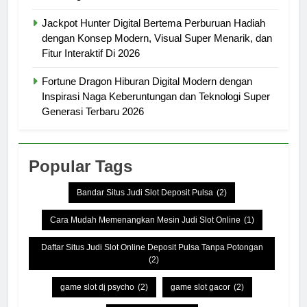
Jackpot Hunter Digital Bertema Perburuan Hadiah
dengan Konsep Modern, Visual Super Menarik, dan
Fitur Interaktif Di 2026
Fortune Dragon Hiburan Digital Modern dengan
Inspirasi Naga Keberuntungan dan Teknologi Super
Generasi Terbaru 2026
Popular Tags
Bandar Situs Judi Slot Deposit Pulsa
(2)
Cara Mudah Memenangkan Mesin Judi Slot Online
(1)
Daftar Situs Judi Slot Online Deposit Pulsa Tanpa Potongan
(2)
game slot dj psycho
(2)
game slot gacor
(2)