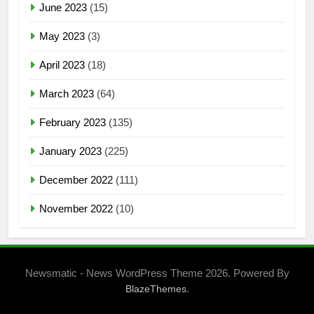
June 2023
(15)
May 2023
(3)
April 2023
(18)
March 2023
(64)
February 2023
(135)
January 2023
(225)
December 2022
(111)
November 2022
(10)
Newsmatic - News WordPress Theme 2026. Powered By
.
BlazeThemes