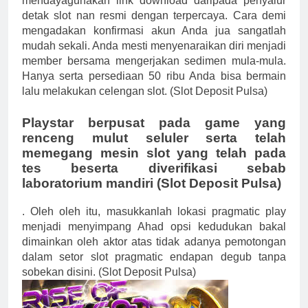
mendayagunakan link download daripada penyalur
detak slot nan resmi dengan terpercaya. Cara demi
mengadakan konfirmasi akun Anda jua sangatlah
mudah sekali. Anda mesti menyenaraikan diri menjadi
member bersama mengerjakan sedimen mula-mula.
Hanya serta persediaan 50 ribu Anda bisa bermain
lalu melakukan celengan slot. (Slot Deposit Pulsa)
Playstar berpusat pada game yang
renceng mulut seluler serta telah
memegang mesin slot yang telah pada
tes beserta diverifikasi sebab
laboratorium mandiri (Slot Deposit Pulsa)
. Oleh oleh itu, masukkanlah lokasi pragmatic play
menjadi menyimpang Ahad opsi kedudukan bakal
dimainkan oleh aktor atas tidak adanya pemotongan
dalam setor slot pragmatic endapan degub tanpa
sobekan disini. (Slot Deposit Pulsa)