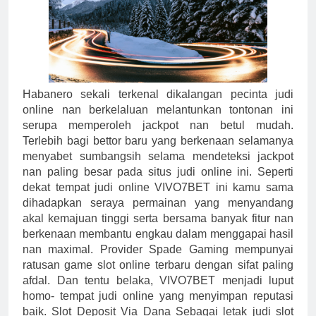
Habanero sekali terkenal dikalangan pecinta judi
online nan berkelaluan melantunkan tontonan ini
serupa memperoleh jackpot nan betul mudah.
Terlebih bagi bettor baru yang berkenaan selamanya
menyabet sumbangsih selama mendeteksi jackpot
nan paling besar pada situs judi online ini. Seperti
dekat tempat judi online VIVO7BET ini kamu sama
dihadapkan seraya permainan yang menyandang
akal kemajuan tinggi serta bersama banyak fitur nan
berkenaan membantu engkau dalam menggapai hasil
nan maximal. Provider Spade Gaming mempunyai
ratusan game slot online terbaru dengan sifat paling
afdal. Dan tentu belaka, VIVO7BET menjadi luput
homo- tempat judi online yang menyimpan reputasi
baik. Slot Deposit Via Dana Sebagai letak judi slot