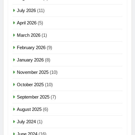
July 2026
(11)
April 2026
(5)
March 2026
(1)
February 2026
(9)
January 2026
(8)
November 2025
(10)
October 2025
(10)
September 2025
(7)
August 2025
(6)
July 2024
(1)
June 2024
(16)