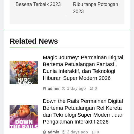
Beserta Terbaik 2023
Ribu tanpa Potongan
2023
Related News
Magic Journey: Permainan Digital
Bertema Petualangan Fantasi ,
Dunia Interaktif, dan Teknologi
Hiburan Super Modern 2026
admin
1 day ago
0
Down the Rails Permainan Digital
Bertema Petualangan Rel Kereta
dan Teknologi Super Modern, dan
Pengalaman Interaktif 2026
admin
2 days ago
0