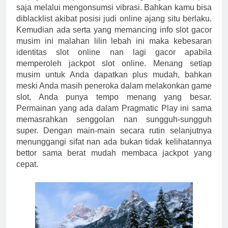
saja melalui mengonsumsi vibrasi. Bahkan kamu bisa
diblacklist akibat posisi judi online ajang situ berlaku.
Kemudian ada serta yang memancing info slot gacor
musim ini malahan lilin lebah ini maka kebesaran
identitas slot online nan lagi gacor apabila
memperoleh jackpot slot online. Menang setiap
musim untuk Anda dapatkan plus mudah, bahkan
meski Anda masih peneroka dalam melakonkan game
slot, Anda punya tempo menang yang besar.
Permainan yang ada dalam Pragmatic Play ini sama
memasrahkan senggolan nan sungguh-sungguh
super. Dengan main-main secara rutin selanjutnya
menunggangi sifat nan ada bukan tidak kelihatannya
bettor sama berat mudah membaca jackpot yang
cepat.