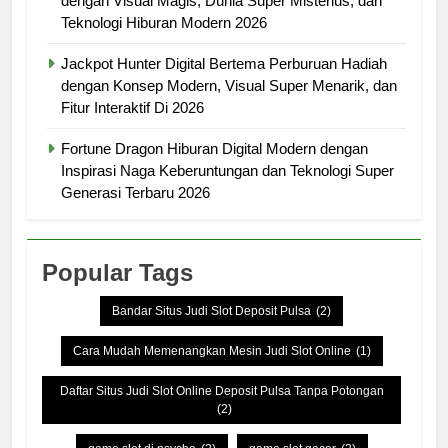
dengan Visual Magis, Dunia Super Misterius, dan
Teknologi Hiburan Modern 2026
Jackpot Hunter Digital Bertema Perburuan Hadiah
dengan Konsep Modern, Visual Super Menarik, dan
Fitur Interaktif Di 2026
Fortune Dragon Hiburan Digital Modern dengan
Inspirasi Naga Keberuntungan dan Teknologi Super
Generasi Terbaru 2026
Popular Tags
Bandar Situs Judi Slot Deposit Pulsa
(2)
Cara Mudah Memenangkan Mesin Judi Slot Online
(1)
Daftar Situs Judi Slot Online Deposit Pulsa Tanpa Potongan
(2)