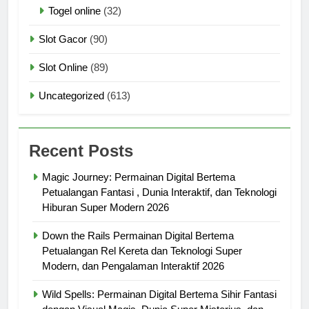
Togel online
(32)
Slot Gacor
(90)
Slot Online
(89)
Uncategorized
(613)
Recent Posts
Magic Journey: Permainan Digital Bertema
Petualangan Fantasi , Dunia Interaktif, dan Teknologi
Hiburan Super Modern 2026
Down the Rails Permainan Digital Bertema
Petualangan Rel Kereta dan Teknologi Super
Modern, dan Pengalaman Interaktif 2026
Wild Spells: Permainan Digital Bertema Sihir Fantasi