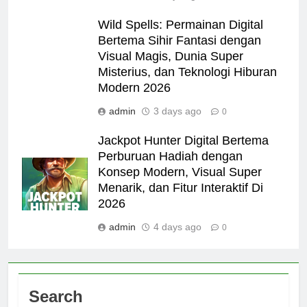
Wild Spells: Permainan Digital
Bertema Sihir Fantasi dengan
Visual Magis, Dunia Super
Misterius, dan Teknologi Hiburan
Modern 2026
admin
3 days ago
0
Jackpot Hunter Digital Bertema
Perburuan Hadiah dengan
Konsep Modern, Visual Super
Menarik, dan Fitur Interaktif Di
2026
admin
4 days ago
0
Search