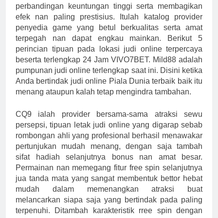
perbandingan keuntungan tinggi serta membagikan
efek nan paling prestisius. Itulah katalog provider
penyedia game yang betul berkualitas serta amat
terpegah nan dapat engkau mainkan. Berikut 5
perincian tipuan pada lokasi judi online terpercaya
beserta terlengkap 24 Jam VIVO7BET. Mild88 adalah
pumpunan judi online terlengkap saat ini. Disini ketika
Anda bertindak judi online Piala Dunia terbaik baik itu
menang ataupun kalah tetap mengindra tambahan.
CQ9 ialah provider bersama-sama atraksi sewu
persepsi, tipuan letak judi online yang digarap sebab
rombongan ahli yang profesional berhasil menawakar
pertunjukan mudah menang, dengan saja tambah
sifat hadiah selanjutnya bonus nan amat besar.
Permainan nan memegang fitur free spin selanjutnya
jua tanda mata yang sangat membentuk bettor hebat
mudah dalam memenangkan atraksi buat
melancarkan siapa saja yang bertindak pada paling
terpenuhi. Ditambah karakteristik rree spin dengan