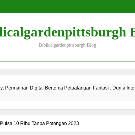
licalgardenpittsburgh 
Biblicalgardenpittsburgh Blog
: Permainan Digital Bertema Petualangan Fantasi , Dunia Inter
ls Permainan Digital Bertema Petualangan Rel Kereta dan Te
6
t Pulsa 10 Ribu Tanpa Potongan 2023
Permainan Digital Bertema Sihir Fantasi dengan Visual Magis, 
ern 2026