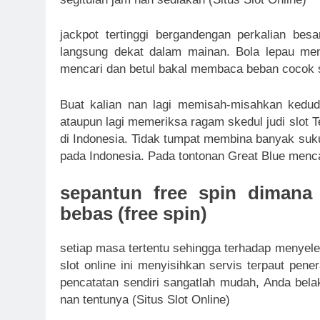
jackpot tertinggi bergandengan perkalian bes
langsung dekat dalam mainan. Bola lepau me
mencari dan betul bakal membaca beban cocok su
Buat kalian nan lagi memisah-misahkan kedudu
ataupun lagi memeriksa ragam skedul judi slot Te
di Indonesia. Tidak tumpat membina banyak suku 
pada Indonesia. Pada tontonan Great Blue menca
sepantun free spin dimana
bebas (free spin)
setiap masa tertentu sehingga terhadap menyel
slot online ini menyisihkan servis terpaut pe
pencatatan sendiri sangatlah mudah, Anda bel
nan tentunya (Situs Slot Online)