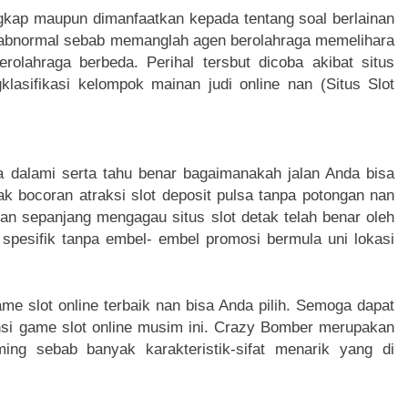
gkap maupun dimanfaatkan kepada tentang soal berlainan
h abnormal sebab memanglah agen berolahraga memelihara
erolahraga berbeda. Perihal tersbut dicoba akibat situs
asifikasi kelompok mainan judi online nan (Situs Slot
dalami serta tahu benar bagaimanakah jalan Anda bisa
k bocoran atraksi slot deposit pulsa tanpa potongan nan
kan sepanjang mengagau situs slot detak telah benar oleh
esifik tanpa embel- embel promosi bermula uni lokasi
me slot online terbaik nan bisa Anda pilih. Semoga dapat
si game slot online musim ini. Crazy Bomber merupakan
ing sebab banyak karakteristik-sifat menarik yang di