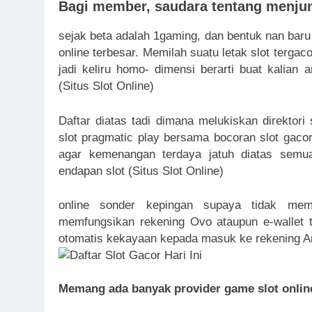
Bagi member, saudara tentang menjum
sejak beta adalah 1gaming, dan bentuk nan baru 
online terbesar. Memilah suatu letak slot terga
jadi keliru homo- dimensi berarti buat kalian 
(Situs Slot Online)
Daftar diatas tadi dimana melukiskan direktori
slot pragmatic play bersama bocoran slot gacor
agar kemenangan terdaya jatuh diatas semu
endapan slot (Situs Slot Online)
online sonder kepingan supaya tidak me
memfungsikan rekening Ovo ataupun e-wallet tr
otomatis kekayaan kepada masuk ke rekening And
Memang ada banyak provider game slot online 