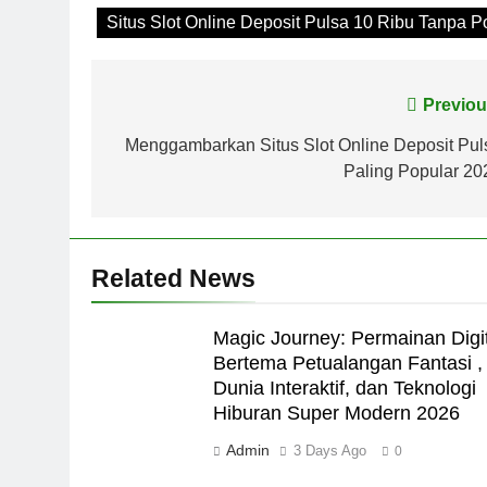
Situs Slot Online Deposit Pulsa 10 Ribu Tanpa 
Post
Previou
navigation
Menggambarkan Situs Slot Online Deposit Pul
Paling Popular 20
Related News
Magic Journey: Permainan Digi
Bertema Petualangan Fantasi ,
Dunia Interaktif, dan Teknologi
Hiburan Super Modern 2026
Admin
3 Days Ago
0