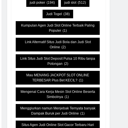
judi poker
(194)
judi slot
(512)
Judi Togel
(38)
Kumpulan Agen Judi Slot Online Terbaik Paling
Populer
(1)
Link Alternatif Situs Judi Bola dan Judi Slot
Online
(2)
Link Situs Judi Slot Deposit Pulsa 10 Ribu tanpa
Potongan
(2)
Mau MENANG JACKPOT SLOT ONLINE
TERBESAR Plus Bet KECIL?
(1)
Mengenal Cara Kerja Mesin Slot Online Beserta
Simbolnya
(1)
Menggiurkan namun Menjebak Ternyata banyak
Dampak Buruk per Judi Online
(1)
Situs Agen Judi Online Slot Gacor Terbaru Hari