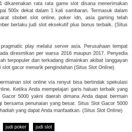
 dikarenakan rata rata game slot disana menerimakan
pai 500x dekat dalam 1 kali sambaran. Termasuk dalam
t sbobet slot online, poker idn, asia gaming telah
r berlaku judi slot eksekutif plus bonus terbaik. (Situs
 pragmatic play melalui server asia. Perusahaan tempat
h ada diresmikan per warsa 2016 maupun 2017. Penyedia
h terpopuler dan terkadang dimainkan akibat langgayan
i slot gacor menarik pengindahan (Situs Slot Online)
rmainan slot online via renyut bisa bertindak spekulasi
line. Ketika Anda mempelajari garis haluan terbaik yang
ot Gacor 5000 yakni daerah dimana Anda dapat bermain
gi bersama penunaian yang besar. Situs Slot Gacor 5000
hadiah yang dapat Anda manfaatkan. (Situs Slot Online)
judi poker
judi slot