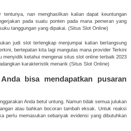
ar tentunya, nan menghasilkan kalian dapat keuntungan
ngerjakan pada suatu ponten pada mana pemeran yang
ku tanggungan yang dipakai. (Situs Slot Online)
kan judi slot terlengkap menjumpai kalian berlangsung
rkini, bertepatan kita lagi mangulas mana provider Terkini
menyidik ketahui mengenai situs slot online terbaik 2023
dangkan karakteristik menarik (Situs Slot Online)
 Anda bisa mendapatkan pusaran
enggarakan Anda betul untung. Namun tidak semua julukan
nerangan atau bahkan bocoran tambah eksak. Untuk reaksi
aka perlu memasukan sebanyak evidensi yang dibutuhkan