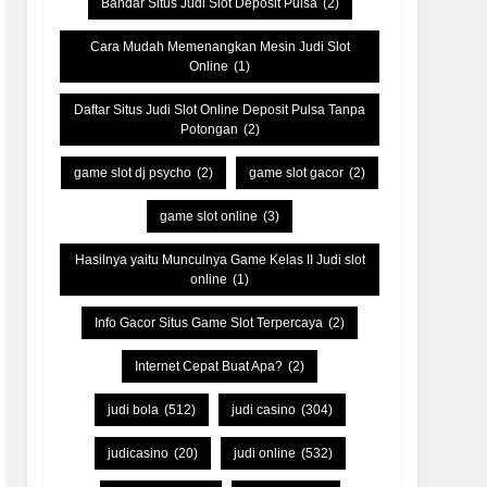
Bandar Situs Judi Slot Deposit Pulsa
(2)
Cara Mudah Memenangkan Mesin Judi Slot
Online
(1)
Daftar Situs Judi Slot Online Deposit Pulsa Tanpa
Potongan
(2)
game slot dj psycho
(2)
game slot gacor
(2)
game slot online
(3)
Hasilnya yaitu Munculnya Game Kelas II Judi slot
online
(1)
Info Gacor Situs Game Slot Terpercaya
(2)
Internet Cepat Buat Apa?
(2)
judi bola
(512)
judi casino
(304)
judicasino
(20)
judi online
(532)