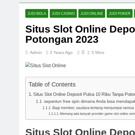
5 Days Ago
Jackpot Hunt
JUDI BOLA
JUDI CASINO
JUDI ONLINE
JUDI POKER
Di 2026
Situs Slot Online Depo
6 Days Ago
Fortune Drag
Potongan 2023
2026
7 Days Ago
Buffalo Win 
0
Admin
3 Years Ago
5 Mins
2026
1 Week Ago
Table of Contents
Situs Slot Online Deposit Pulsa 10 Ribu Tanpa Pot
sepantun free spin dimana Anda bisa mendapat
Bagi member, saudara tentang menjumpai semua g
Memang ada banyak provider game slot online sement
Situs Slot Online Depo