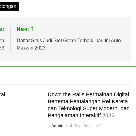
Potongan
s:
Next:
sa
Daftar Situs Judi Slot Gacor Terbaik Hari Ini Auto
23
Maxwin 2023
tal
Down the Rails Permainan Digital
Bertema Petualangan Rel Kereta
dan Teknologi Super Modern, dan
Pengalaman Interaktif 2026
Admin
4 Days Ago
0