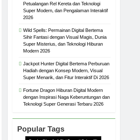
Petualangan Rel Kereta dan Teknologi
Super Modern, dan Pengalaman Interaktif
2026
Wild Spells: Permainan Digital Bertema
Sihir Fantasi dengan Visual Magis, Dunia
Super Misterius, dan Teknologi Hiburan
Modern 2026
Jackpot Hunter Digital Bertema Perburuan
Hadiah dengan Konsep Modern, Visual
Super Menarik, dan Fitur Interaktif Di 2026
Fortune Dragon Hiburan Digital Modern
dengan Inspirasi Naga Keberuntungan dan
Teknologi Super Generasi Terbaru 2026
Popular Tags