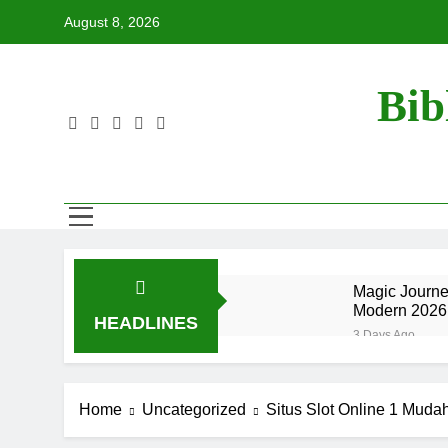
Skip
August 8, 2026
to
content
Bib
Magic Journey
Modern 2026
HEADLINES
3 Days Ago
Down the Rai
Interaktif 202
4 Days Ago
Home
Uncategorized
Situs Slot Online 1 Mud
Wild Spells: 
Hiburan Mod