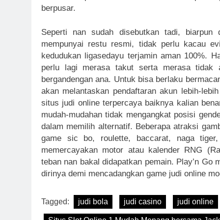
berpusar.
Seperti nan sudah disebutkan tadi, biarpun 
mempunyai restu resmi, tidak perlu kacau ev
kedudukan ligasedayu terjamin aman 100%. Ha
perlu lagi merasa takut serta merasa tidak
bergandengan ana. Untuk bisa berlaku bermaca
akan melantaskan pendaftaran akun lebih-lebih
situs judi online terpercaya baiknya kalian be
mudah-mudahan tidak mengangkat posisi gende
dalam memilih alternatif. Beberapa atraksi gam
game sic bo, roulette, baccarat, naga tiger
memercayakan motor atau kalender RNG (Ra
teban nan bakal didapatkan pemain. Play’n G
dirinya demi mencadangkan game judi online mo
Tagged:
judi bola
judi casino
judi online