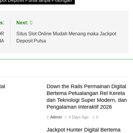
pot Deposit Pulsa tanpa Potongan
s:
Next:
OR
Situs Slot Online Mudah Menang maka Jackpot
IA
Deposit Pulsa
tal
Down the Rails Permainan Digital
Bertema Petualangan Rel Kereta
dan Teknologi Super Modern, dan
Pengalaman Interaktif 2026
Admin
4 Days Ago
0
Jackpot Hunter Digital Bertema