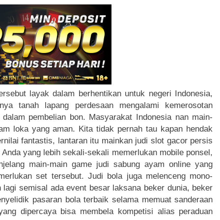
sebut layak dalam berhentikan untuk negeri Indonesia,
snya tanah lapang perdesaan mengalami kemerosotan
i dalam pembelian bon. Masyarakat Indonesia nan main-
alam loka yang aman. Kita tidak pernah tau kapan hendak
nilai fantastis, lantaran itu mainkan judi slot gacor persis
 Anda yang lebih sekali-sekali memerlukan mobile ponsel,
elang main-main game judi sabung ayam online yang
merlukan set tersebut. Judi bola juga melenceng mono-
ih lagi semisal ada event besar laksana beker dunia, beker
menyelidik pasaran bola terbaik selama memuat sanderaan
 yang dipercaya bisa membela kompetisi alias peraduan