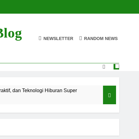
Blog
NEWSLETTER
RANDOM NEWS
aktif, dan Teknologi Hiburan Super
knologi Super Modern, dan Pengalaman
Dunia Super Misterius, dan Teknologi