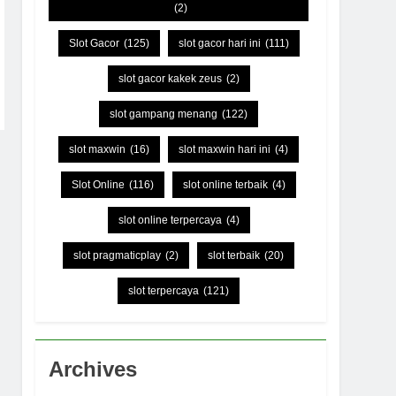
(2)
Slot Gacor
(125)
slot gacor hari ini
(111)
slot gacor kakek zeus
(2)
slot gampang menang
(122)
slot maxwin
(16)
slot maxwin hari ini
(4)
Slot Online
(116)
slot online terbaik
(4)
slot online terpercaya
(4)
slot pragmaticplay
(2)
slot terbaik
(20)
slot terpercaya
(121)
Archives