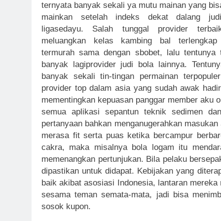
ternyata banyak sekali ya mutu mainan yang bi
mainkan setelah indeks dekat dalang jud
ligasedayu. Salah tunggal provider terba
meluangkan kelas kambing bal terlengka
termurah sama dengan sbobet, lalu tentunya 
banyak lagiprovider judi bola lainnya. Tentun
banyak sekali tin-tingan permainan terpopuler
provider top dalam asia yang sudah awak hadir
mementingkan kepuasan panggar member aku ole
semua aplikasi sepantun teknik sedimen da
pertanyaan bahkan menganugerahkan masukan a
merasa fit serta puas ketika bercampur berbar
cakra, maka misalnya bola logam itu mendara
memenangkan pertunjukan. Bila pelaku bersepak
dipastikan untuk didapat. Kebijakan yang ditera
baik akibat asosiasi Indonesia, lantaran mereka
sesama teman semata-mata, jadi bisa menimb
sosok kupon.