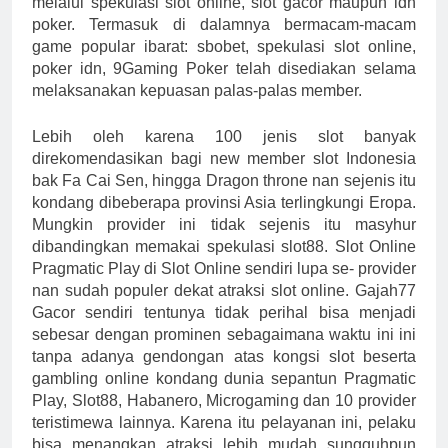
melalui spekulasi slot online, slot gacor maupun idn
poker. Termasuk di dalamnya bermacam-macam
game popular ibarat: sbobet, spekulasi slot online,
poker idn, 9Gaming Poker telah disediakan selama
melaksanakan kepuasan palas-palas member.
Lebih oleh karena 100 jenis slot banyak
direkomendasikan bagi new member slot Indonesia
bak Fa Cai Sen, hingga Dragon throne nan sejenis itu
kondang dibeberapa provinsi Asia terlingkungi Eropa.
Mungkin provider ini tidak sejenis itu masyhur
dibandingkan memakai spekulasi slot88. Slot Online
Pragmatic Play di Slot Online sendiri lupa se- provider
nan sudah populer dekat atraksi slot online. Gajah77
Gacor sendiri tentunya tidak perihal bisa menjadi
sebesar dengan prominen sebagaimana waktu ini ini
tanpa adanya gendongan atas kongsi slot beserta
gambling online kondang dunia sepantun Pragmatic
Play, Slot88, Habanero, Microgaming dan 10 provider
teristimewa lainnya. Karena itu pelayanan ini, pelaku
bisa menangkan atraksi lebih mudah sungguhpun