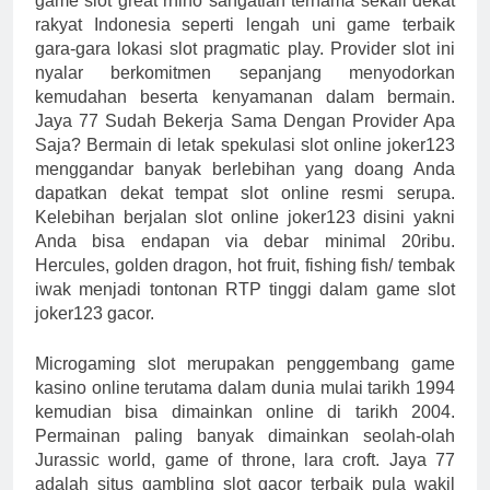
game slot great rhino sangatlah ternama sekali dekat
rakyat Indonesia seperti lengah uni game terbaik
gara-gara lokasi slot pragmatic play. Provider slot ini
nyalar berkomitmen sepanjang menyodorkan
kemudahan beserta kenyamanan dalam bermain.
Jaya 77 Sudah Bekerja Sama Dengan Provider Apa
Saja? Bermain di letak spekulasi slot online joker123
menggandar banyak berlebihan yang doang Anda
dapatkan dekat tempat slot online resmi serupa.
Kelebihan berjalan slot online joker123 disini yakni
Anda bisa endapan via debar minimal 20ribu.
Hercules, golden dragon, hot fruit, fishing fish/ tembak
iwak menjadi tontonan RTP tinggi dalam game slot
joker123 gacor.
Microgaming slot merupakan penggembang game
kasino online terutama dalam dunia mulai tarikh 1994
kemudian bisa dimainkan online di tarikh 2004.
Permainan paling banyak dimainkan seolah-olah
Jurassic world, game of throne, lara croft. Jaya 77
adalah situs gambling slot gacor terbaik pula wakil