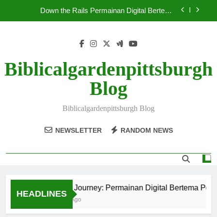
Skip
Teknologi Hiburan Super Modern 2026
Down the Rails Permainan Digital Bertema
to
Petualangan Rel Kereta dan Teknologi Super
Modern, dan Pengalaman Interaktif 2026
content
Wild Spells: Permainan Digital Bertema Sihir
Fantasi dengan Visual Magis, Dunia Super
Misterius, dan Teknologi Hiburan Modern 2026
Jackpot Hunter Digital Bertema Perburuan Hadiah
dengan Konsep Modern, Visual Super Menarik,
Biblicalgardenpittsburgh
dan Fitur Interaktif Di 2026
Magic Journey: Permainan Digital Bertema
Blog
Petualangan Fantasi , Dunia Interaktif, dan
Teknologi Hiburan Super Modern 2026
Down the Rails Permainan Digital Bertema
Petualangan Rel Kereta dan Teknologi Super
Biblicalgardenpittsburgh Blog
Modern, dan Pengalaman Interaktif 2026
Wild Spells: Permainan Digital Bertema Sihir
Fantasi dengan Visual Magis, Dunia Super
NEWSLETTER
RANDOM NEWS
Misterius, dan Teknologi Hiburan Modern 2026
Jackpot Hunter Digital Bertema Perburuan Hadiah
dengan Konsep Modern, Visual Super Menarik,
dan Fitur Interaktif Di 2026
Magic Journey: Permainan Digital Bertema Petuala
HEADLINES
2 Days Ago