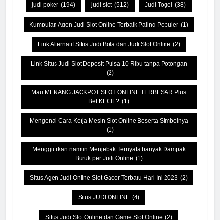
judi poker
(194)
judi slot
(512)
Judi Togel
(38)
Kumpulan Agen Judi Slot Online Terbaik Paling Populer
(1)
Link Alternatif Situs Judi Bola dan Judi Slot Online
(2)
Link Situs Judi Slot Deposit Pulsa 10 Ribu tanpa Potongan
(2)
Mau MENANG JACKPOT SLOT ONLINE TERBESAR Plus
Bet KECIL?
(1)
Mengenal Cara Kerja Mesin Slot Online Beserta Simbolnya
(1)
Menggiurkan namun Menjebak Ternyata banyak Dampak
Buruk per Judi Online
(1)
Situs Agen Judi Online Slot Gacor Terbaru Hari Ini 2023
(2)
Situs JUDI ONLINE
(4)
Situs Judi Slot Online dan Game Slot Online
(2)