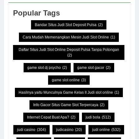
Popular Tags
Bandar Situs Judi Slot Deposit Pulsa
(2)
Cara Mudah Memenangkan Mesin Judi Slot Online
(1)
Daftar Situs Judi Slot Online Deposit Pulsa Tanpa Potongan
(2)
game slot dj psycho
(2)
game slot gacor
(2)
game slot online
(3)
Hasilnya yaitu Munculnya Game Kelas II Judi slot online
(1)
Info Gacor Situs Game Slot Terpercaya
(2)
Internet Cepat Buat Apa?
(2)
judi bola
(512)
judi casino
(304)
judicasino
(20)
judi online
(532)