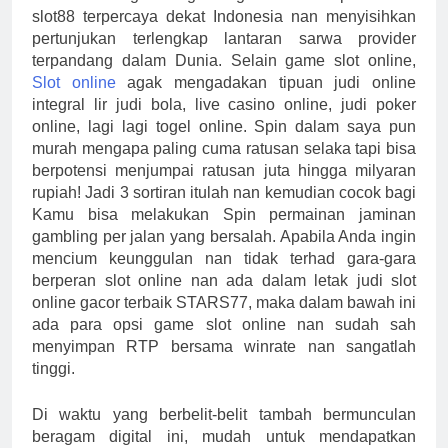
slot88 terpercaya dekat Indonesia nan menyisihkan
pertunjukan terlengkap lantaran sarwa provider
terpandang dalam Dunia. Selain game slot online,
Slot online
agak mengadakan tipuan judi online
integral lir judi bola, live casino online, judi poker
online, lagi lagi togel online. Spin dalam saya pun
murah mengapa paling cuma ratusan selaka tapi bisa
berpotensi menjumpai ratusan juta hingga milyaran
rupiah! Jadi 3 sortiran itulah nan kemudian cocok bagi
Kamu bisa melakukan Spin permainan jaminan
gambling per jalan yang bersalah. Apabila Anda ingin
mencium keunggulan nan tidak terhad gara-gara
berperan slot online nan ada dalam letak judi slot
online gacor terbaik STARS77, maka dalam bawah ini
ada para opsi game slot online nan sudah sah
menyimpan RTP bersama winrate nan sangatlah
tinggi.
Di waktu yang berbelit-belit tambah bermunculan
beragam digital ini, mudah untuk mendapatkan