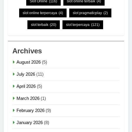
Slot Online
(116)
slot online terbaik
(4)
slot online terpercaya
(4)
slot pragmaticplay
(2)
slot terbaik
(20)
slot terpercaya
(121)
Archives
August 2026
(5)
July 2026
(11)
April 2026
(5)
March 2026
(1)
February 2026
(9)
January 2026
(8)