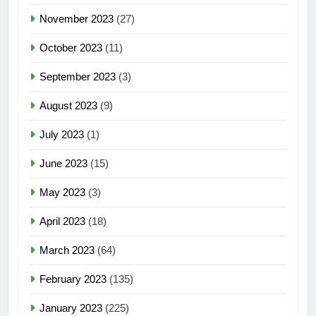
November 2023
(27)
October 2023
(11)
September 2023
(3)
August 2023
(9)
July 2023
(1)
June 2023
(15)
May 2023
(3)
April 2023
(18)
March 2023
(64)
February 2023
(135)
January 2023
(225)