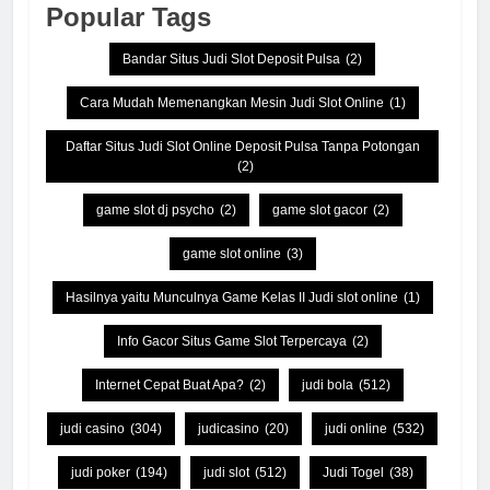
Popular Tags
Bandar Situs Judi Slot Deposit Pulsa
(2)
Cara Mudah Memenangkan Mesin Judi Slot Online
(1)
Daftar Situs Judi Slot Online Deposit Pulsa Tanpa Potongan
(2)
game slot dj psycho
(2)
game slot gacor
(2)
game slot online
(3)
Hasilnya yaitu Munculnya Game Kelas II Judi slot online
(1)
Info Gacor Situs Game Slot Terpercaya
(2)
Internet Cepat Buat Apa?
(2)
judi bola
(512)
judi casino
(304)
judicasino
(20)
judi online
(532)
judi poker
(194)
judi slot
(512)
Judi Togel
(38)