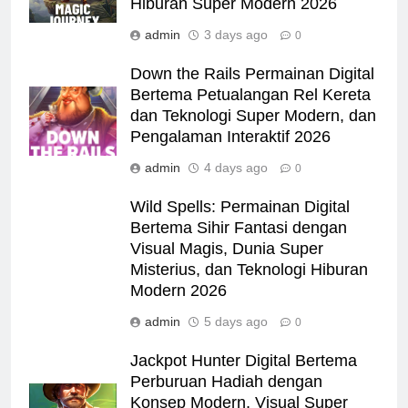
Hiburan Super Modern 2026
admin
3 days ago
0
Down the Rails Permainan Digital
Bertema Petualangan Rel Kereta
dan Teknologi Super Modern, dan
Pengalaman Interaktif 2026
admin
4 days ago
0
Wild Spells: Permainan Digital
Bertema Sihir Fantasi dengan
Visual Magis, Dunia Super
Misterius, dan Teknologi Hiburan
Modern 2026
admin
5 days ago
0
Jackpot Hunter Digital Bertema
Perburuan Hadiah dengan
Konsep Modern, Visual Super