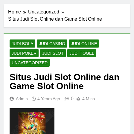
Home
Uncategorized
Situs Judi Slot Online dan Game Slot Online
JUDI BOLA
JUDI CASINO
JUDI ONLINE
JUDI POKER
JUDI SLOT
JUDI TOGEL
UNCATEGORIZED
Situs Judi Slot Online dan
Game Slot Online
0
Admin
4 Years Ago
4 Mins