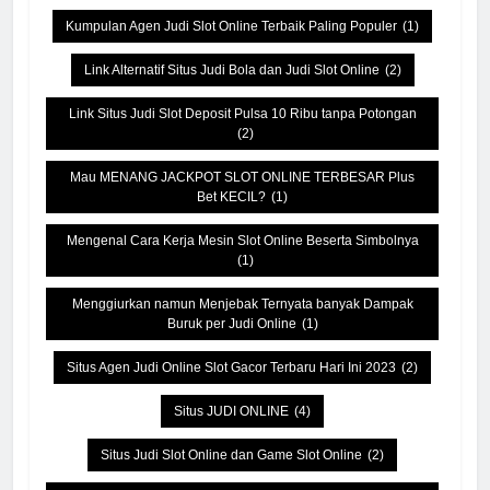
Kumpulan Agen Judi Slot Online Terbaik Paling Populer
(1)
Link Alternatif Situs Judi Bola dan Judi Slot Online
(2)
Link Situs Judi Slot Deposit Pulsa 10 Ribu tanpa Potongan
(2)
Mau MENANG JACKPOT SLOT ONLINE TERBESAR Plus
Bet KECIL?
(1)
Mengenal Cara Kerja Mesin Slot Online Beserta Simbolnya
(1)
Menggiurkan namun Menjebak Ternyata banyak Dampak
Buruk per Judi Online
(1)
Situs Agen Judi Online Slot Gacor Terbaru Hari Ini 2023
(2)
Situs JUDI ONLINE
(4)
Situs Judi Slot Online dan Game Slot Online
(2)