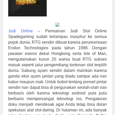
Judi Online
– Permainan Judi Slot Online
Spadegaming sudah terlampau masyhur ke semua
pojok dunia. RTG sendiri dibuat karena peruresmiaan
Endon Technologies pada tahun 1998. Dengan
jawatan esensi dekat Hongkong serta Isle of Man,
mengutamakan kurun 20 warsa buat RTG sukses
masuk seperti jalur pengembang tontonan slot terpilih
dunia. Sabung ayam sendiri dalam mainkan karena
ganda ekor ayam jantan yang diadu sampai ada nan
kabur maupun mati. Untuk bobot tentang ponsel pintar
sendiri nan dapat bisa di pergunakan seolah-olah nan
berbasis oleh karena teknologi android pula pula
berbasis mempersangat teknologi ios. Pengaturan
doku menjadi mendesak agar Anda tetap bisa dolan
spekulasi alat slot daring. Di halaman ini, ada banyak