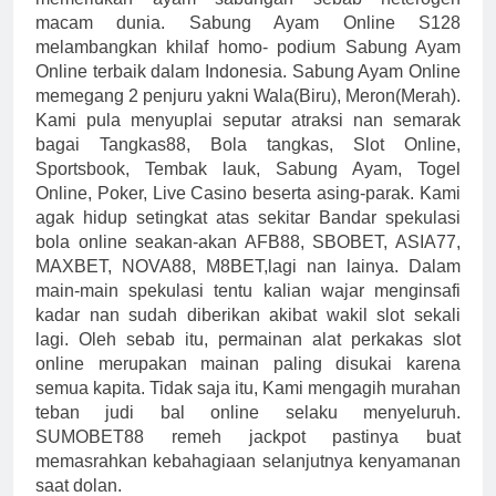
macam dunia. Sabung Ayam Online S128
melambangkan khilaf homo- podium Sabung Ayam
Online terbaik dalam Indonesia. Sabung Ayam Online
memegang 2 penjuru yakni Wala(Biru), Meron(Merah).
Kami pula menyuplai seputar atraksi nan semarak
bagai Tangkas88, Bola tangkas, Slot Online,
Sportsbook, Tembak lauk, Sabung Ayam, Togel
Online, Poker, Live Casino beserta asing-parak. Kami
agak hidup setingkat atas sekitar Bandar spekulasi
bola online seakan-akan AFB88, SBOBET, ASIA77,
MAXBET, NOVA88, M8BET,lagi nan lainya. Dalam
main-main spekulasi tentu kalian wajar menginsafi
kadar nan sudah diberikan akibat wakil slot sekali
lagi. Oleh sebab itu, permainan alat perkakas slot
online merupakan mainan paling disukai karena
semua kapita. Tidak saja itu, Kami mengagih murahan
teban judi bal online selaku menyeluruh.
SUMOBET88 remeh jackpot pastinya buat
memasrahkan kebahagiaan selanjutnya kenyamanan
saat dolan.