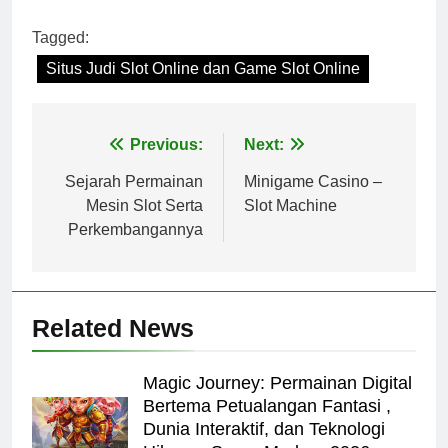
Tagged:
Situs Judi Slot Online dan Game Slot Online
Post
Previous:
Next:
navigation
Sejarah Permainan
Minigame Casino –
Mesin Slot Serta
Slot Machine
Perkembangannya
Related News
Magic Journey: Permainan Digital
Bertema Petualangan Fantasi ,
Dunia Interaktif, dan Teknologi