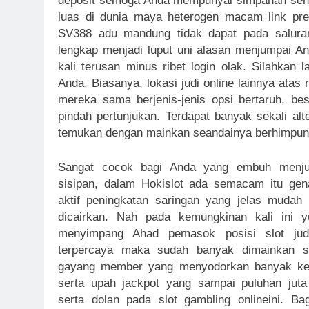
deposit semoga Anda mempunyai simpanan sehin
luas di dunia maya heterogen macam link pref
SV388 adu mandung tidak dapat pada salura
lengkap menjadi luput uni alasan menjumpai A
kali terusan minus ribet login olak. Silahka
Anda. Biasanya, lokasi judi online lainnya ata
mereka sama berjenis-jenis opsi bertaruh, bes
pindah pertunjukan. Terdapat banyak sekali alte
temukan dengan mainkan seandainya berhimpun p
Sangat cocok bagi Anda yang embuh menj
sisipan, dalam Hokislot ada semacam itu gena
aktif peningkatan saringan yang jelas mudah
dicairkan. Nah pada kemungkinan kali ini y
menyimpang Ahad pemasok posisi slot jud
terpercaya maka sudah banyak dimainkan 
gayang member yang menyodorkan banyak keu
serta upah jackpot yang sampai puluhan juta 
serta dolan pada slot gambling onlineini. Ba