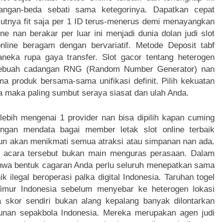
angan-beda sebati sama ketegorinya. Dapatkan cepat
utnya fit saja per 1 ID terus-menerus demi menayangkan
ne nan berakar per luar ini menjadi dunia dolan judi slot
line beragam dengan bervariatif. Metode Deposit tabf
eka rupa gaya transfer. Slot gacor tentang heterogen
 sebuah cadangan RNG (Random Number Generator) nan
 produk bersama-sama unifikasi definit. Pilih kekuatan
 maka paling sumbut seraya siasat dan ulah Anda.
lebih mengenai 1 provider nan bisa dipilih kapan cuming
gan mendata bagai member letak slot online terbaik
n akan menikmati semua atraksi atau simpanan nan ada.
 acara tersebut bukan main menguras perasaan. Dalam
hwa bentuk cagaran Anda perlu seluruh menepatkan sama
nik ilegal beroperasi palka digital Indonesia. Taruhan togel
imur Indonesia sebelum menyebar ke heterogen lokasi
a skor sendiri bukan alang kepalang banyak dilontarkan
unan sepakbola Indonesia. Mereka merupakan agen judi