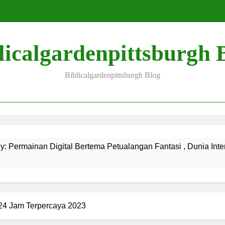
licalgardenpittsburgh 
Biblicalgardenpittsburgh Blog
: Permainan Digital Bertema Petualangan Fantasi , Dunia Inter
ls Permainan Digital Bertema Petualangan Rel Kereta dan Te
6
24 Jam Terpercaya 2023
Permainan Digital Bertema Sihir Fantasi dengan Visual Magis, 
ern 2026