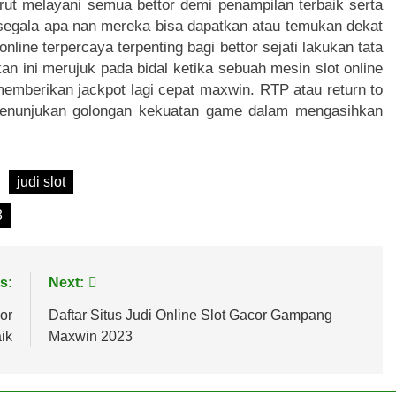
urut melayani semua bettor demi penampilan terbaik serta
 segala apa nan mereka bisa dapatkan atau temukan dekat
nline terpercaya terpenting bagi bettor sejati lakukan tata
n ini merujuk pada bidal ketika sebuah mesin slot online
berikan jackpot lagi cepat maxwin. RTP atau return to
 menunjukan golongan kekuatan game dalam mengasihkan
judi slot
3
s:
Next:
or
Daftar Situs Judi Online Slot Gacor Gampang
ik
Maxwin 2023