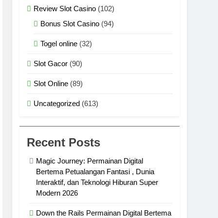
Review Slot Casino
(102)
Bonus Slot Casino
(94)
Togel online
(32)
Slot Gacor
(90)
Slot Online
(89)
Uncategorized
(613)
Recent Posts
Magic Journey: Permainan Digital
Bertema Petualangan Fantasi , Dunia
Interaktif, dan Teknologi Hiburan Super
Modern 2026
Down the Rails Permainan Digital Bertema