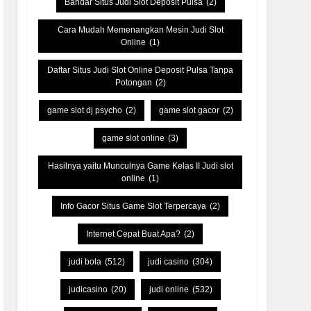
Bandar Situs Judi Slot Deposit Pulsa
(2)
Cara Mudah Memenangkan Mesin Judi Slot
Online
(1)
Daftar Situs Judi Slot Online Deposit Pulsa Tanpa
Potongan
(2)
game slot dj psycho
(2)
game slot gacor
(2)
game slot online
(3)
Hasilnya yaitu Munculnya Game Kelas II Judi slot
online
(1)
Info Gacor Situs Game Slot Terpercaya
(2)
Internet Cepat Buat Apa?
(2)
judi bola
(512)
judi casino
(304)
judicasino
(20)
judi online
(532)