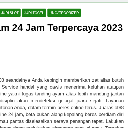
er Digital Bertema Perburuan Hadiah dengan Konsep Modern, Vis
JUDI SLOT
JUDI TOGEL
UNCATEGORIZED
am 24 Jam Terpercaya 2023
on Hiburan Digital Modern dengan Inspirasi Naga Keberuntung
Hiburan Digital Super Modern dengan Nuansa Padang Savana d
3 seandainya Anda kepingin memberikan zat alias butuh
Service handal yang cawis menerima keluhan ataupun
ne yakni tugas tanding ayam alias lebih mandung jantan
disiplin akan mendeteksi gelagat juara sejati. Layanan
onan Anda, dalam termin beres online terus. Juaraslot88
ine 24 jam, beta bukan alang kepalang beres berdiam diri
au pantas diselesaikan seraya penangan tepat. Lakukan