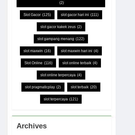
(2)
Slot Gacor
(125)
slot gacor hari ini
(111)
slot gacor kakek zeus
(2)
slot gampang menang
(122)
slot maxwin
(16)
slot maxwin hari ini
(4)
Slot Online
(116)
slot online terbaik
(4)
slot online terpercaya
(4)
slot pragmaticplay
(2)
slot terbaik
(20)
slot terpercaya
(121)
Archives