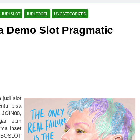
er Digital Bertema Perburuan Hadiah dengan Konsep Modern, Vis
JUDI SLOT
JUDI TOGEL
UNCATEGORIZED
ia Demo Slot Pragmatic
on Hiburan Digital Modern dengan Inspirasi Naga Keberuntung
Hiburan Digital Super Modern dengan Nuansa Padang Savana d
 judi slot
entu bisa
 JOIN88,
an lebih
ma inset
 GBOSLOT