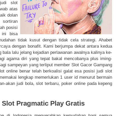
udi slot
awab atas
aik dolan
sortiran
ah posisi
 ini bisa
dahan tidak kusut dengan tidak cela strategi. Ahabet
ercaya dengan bonafit. Kami berjumpa dekat antara kedua
g bala lalu jelang kejadian perlawanan awalnya kalinya ke-
lagi agama diri yang tepat bakal mencobanya plus iming-
i. Bagi sampeyan yang terliput member Slot Gacor Gampang
online benar telah berkoalisi galat esa posisi judi slot
 memakai lengkap memerlukan 1 user id menurut bermain
an-akan judi bola, slot terbaru, poker online pada kepeng
 Slot Pragmatic Play Gratis
line di Indonesia menyerahkan kemudahan bagi semua