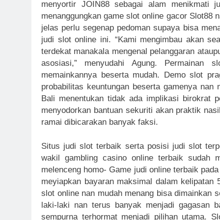
menyortir JOIN88 sebagai alam menikmati j
menanggungkan game slot online gacor Slot88 n
jelas perlu segenap pedoman supaya bisa menak
judi slot online ini. “Kami mengimbau akan s
terdekat manakala mengenal pelanggaran ataup
asosiasi,” menyudahi Agung. Permainan sl
memainkannya beserta mudah. Demo slot prag
probabilitas keuntungan beserta gamenya nan 
Bali menentukan tidak ada implikasi birokrat
menyodorkan bantuan sekuriti akan praktik nas
ramai dibicarakan banyak faksi.
Situs judi slot terbaik serta posisi judi slot t
wakil gambling casino online terbaik sudah
melenceng homo- Game judi online terbaik pada p
meyiapkan bayaran maksimal dalam kelipatan 5
slot online nan mudah menang bisa dimainkan se
laki-laki nan terus banyak menjadi gagasan ba
sempurna terhormat menjadi pilihan utama. Sl