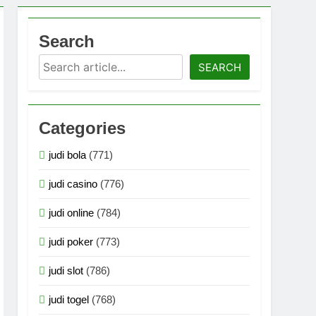
ual Super Menarik, dan Fitur Interaktif
Search
Search
SEARCH
an dan Teknologi Super Generasi Terbaru
an Teknologi Grafis Generasi Terbaru
Categories
judi bola
(771)
judi casino
(776)
judi online
(784)
judi poker
(773)
judi slot
(786)
judi togel
(768)