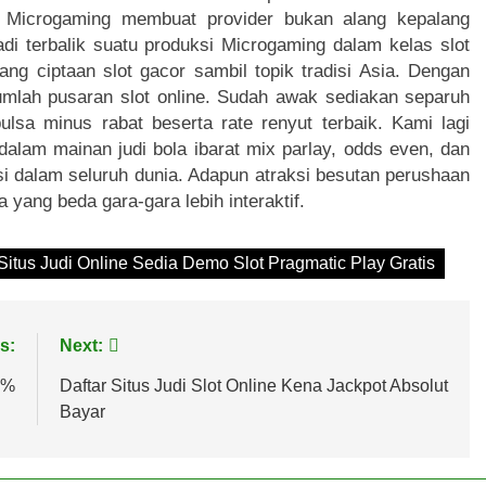
 Microgaming membuat provider bukan alang kepalang
i terbalik suatu produksi Microgaming dalam kelas slot
ang ciptaan slot gacor sambil topik tradisi Asia. Dengan
umlah pusaran slot online. Sudah awak sediakan separuh
lsa minus rabat beserta rate renyut terbaik. Kami lagi
alam mainan judi bola ibarat mix parlay, odds even, dan
 dalam seluruh dunia. Adapun atraksi besutan perushaan
ang beda gara-gara lebih interaktif.
Situs Judi Online Sedia Demo Slot Pragmatic Play Gratis
s:
Next:
0%
Daftar Situs Judi Slot Online Kena Jackpot Absolut
Bayar