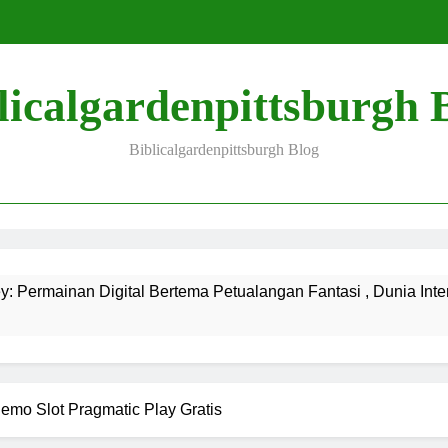
licalgardenpittsburgh 
Biblicalgardenpittsburgh Blog
: Permainan Digital Bertema Petualangan Fantasi , Dunia Inter
ls Permainan Digital Bertema Petualangan Rel Kereta dan Te
6
Demo Slot Pragmatic Play Gratis
Permainan Digital Bertema Sihir Fantasi dengan Visual Magis, 
ern 2026