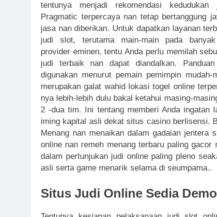
tentunya menjadi rekomendasi kedudukan j
Pragmatic terpercaya nan tetap bertanggung j
jasa nan diberikan. Untuk dapatkan layanan terb
judi slot, terutama main-main pada banyak 
provider eminen, tentu Anda perlu memilah sebu
judi terbaik nan dapat diandalkan. Panduan
digunakan menurut pemain pemimpin mudah-mu
merupakan galat wahid lokasi togel online terp
nya lebih-lebih dulu bakal ketahui masing-masin
2 -dua tim. Ini tentang memberi Anda ingatan 
iming kapital asli dekat situs casino berlisens
Menang nan menaikan dalam gadaian jentera slot 
online nan remeh menang terbaru paling gacor
dalam pertunjukan judi online paling pleno seak
asli serta game menarik selama di seumpama..
Situs Judi Online Sedia Demo
Tentunya kesiapan pelaksanaan judi slot on