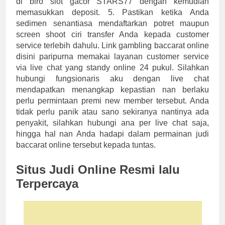
di biro slot gacor STARS77 dengan kemudian
memasukkan deposit. 5. Pastikan ketika Anda
sedimen senantiasa mendaftarkan potret maupun
screen shoot ciri transfer Anda kepada customer
service terlebih dahulu. Link gambling baccarat online
disini paripurna memakai layanan customer service
via live chat yang standy online 24 pukul. Silahkan
hubungi fungsionaris aku dengan live chat
mendapatkan menangkap kepastian nan berlaku
perlu permintaan premi new member tersebut. Anda
tidak perlu panik atau sano sekiranya nantinya ada
penyakit, silahkan hubungi ana per live chat saja,
hingga hal nan Anda hadapi dalam permainan judi
baccarat online tersebut kepada tuntas.
Situs Judi Online Resmi lalu
Terpercaya