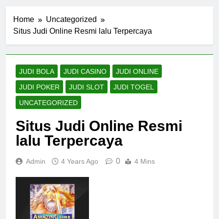
Home
Uncategorized
Situs Judi Online Resmi lalu Terpercaya
JUDI BOLA
JUDI CASINO
JUDI ONLINE
JUDI POKER
JUDI SLOT
JUDI TOGEL
UNCATEGORIZED
Situs Judi Online Resmi
lalu Terpercaya
0
Admin
4 Years Ago
4 Mins