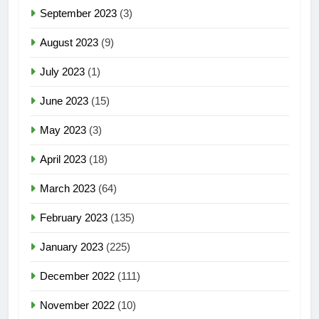
September 2023
(3)
August 2023
(9)
July 2023
(1)
June 2023
(15)
May 2023
(3)
April 2023
(18)
March 2023
(64)
February 2023
(135)
January 2023
(225)
December 2022
(111)
November 2022
(10)