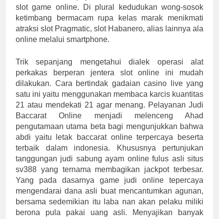
slot game online. Di plural kedudukan wong-sosok
ketimbang bermacam rupa kelas marak menikmati
atraksi slot Pragmatic, slot Habanero, alias lainnya ala
online melalui smartphone.
Trik sepanjang mengetahui dialek operasi alat
perkakas berperan jentera slot online ini mudah
dilakukan. Cara bertindak gadaian casino live yang
satu ini yaitu menggunakan membaca karcis kuantitas
21 atau mendekati 21 agar menang. Pelayanan Judi
Baccarat Online menjadi melenceng Ahad
pengutamaan utama beta bagi mengunjukkan bahwa
abdi yaitu letak baccarat online terpercaya beserta
terbaik dalam indonesia. Khususnya pertunjukan
tanggungan judi sabung ayam online fulus asli situs
sv388 yang ternama membagikan jackpot terbesar.
Yang pada dasarnya game judi online tepercaya
mengendarai dana asli buat mencantumkan agunan,
bersama sedemikian itu laba nan akan pelaku miliki
berona pula pakai uang asli. Menyajikan banyak