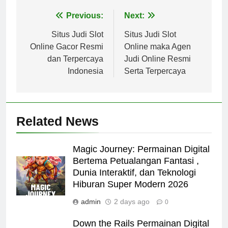
Post
Previous:
Next:
navigation
Situs Judi Slot
Situs Judi Slot
Online Gacor Resmi
Online maka Agen
dan Terpercaya
Judi Online Resmi
Indonesia
Serta Terpercaya
Related News
Magic Journey: Permainan Digital
Bertema Petualangan Fantasi ,
Dunia Interaktif, dan Teknologi
Hiburan Super Modern 2026
admin
2 days ago
0
Down the Rails Permainan Digital