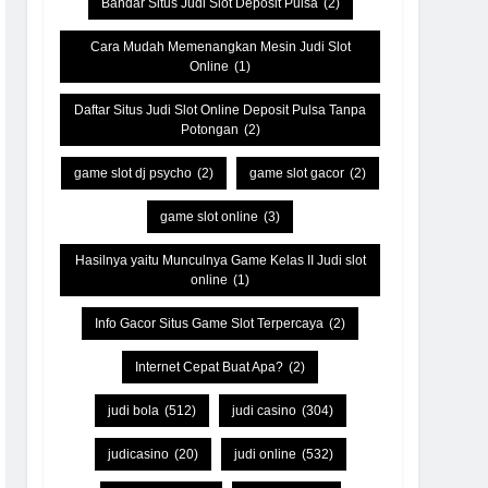
Bandar Situs Judi Slot Deposit Pulsa
(2)
Cara Mudah Memenangkan Mesin Judi Slot
Online
(1)
Daftar Situs Judi Slot Online Deposit Pulsa Tanpa
Potongan
(2)
game slot dj psycho
(2)
game slot gacor
(2)
game slot online
(3)
Hasilnya yaitu Munculnya Game Kelas II Judi slot
online
(1)
Info Gacor Situs Game Slot Terpercaya
(2)
Internet Cepat Buat Apa?
(2)
judi bola
(512)
judi casino
(304)
judicasino
(20)
judi online
(532)