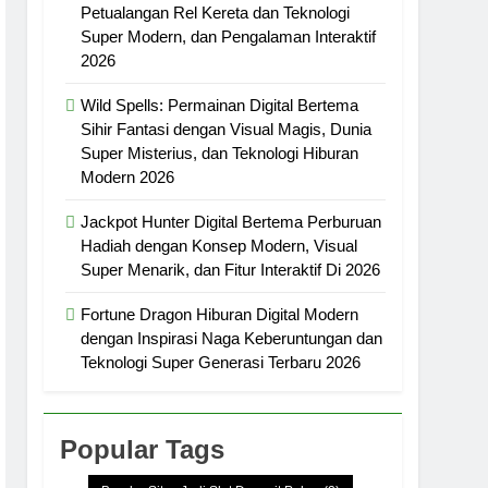
Petualangan Rel Kereta dan Teknologi
Super Modern, dan Pengalaman Interaktif
2026
Wild Spells: Permainan Digital Bertema
Sihir Fantasi dengan Visual Magis, Dunia
Super Misterius, dan Teknologi Hiburan
Modern 2026
Jackpot Hunter Digital Bertema Perburuan
Hadiah dengan Konsep Modern, Visual
Super Menarik, dan Fitur Interaktif Di 2026
Fortune Dragon Hiburan Digital Modern
dengan Inspirasi Naga Keberuntungan dan
Teknologi Super Generasi Terbaru 2026
Popular Tags