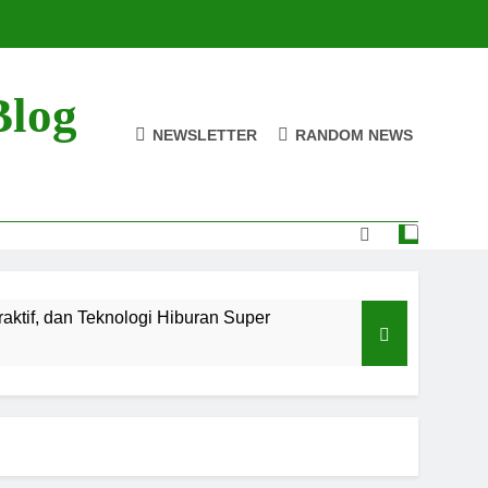
Blog
NEWSLETTER
RANDOM NEWS
aktif, dan Teknologi Hiburan Super
knologi Super Modern, dan Pengalaman
Dunia Super Misterius, dan Teknologi