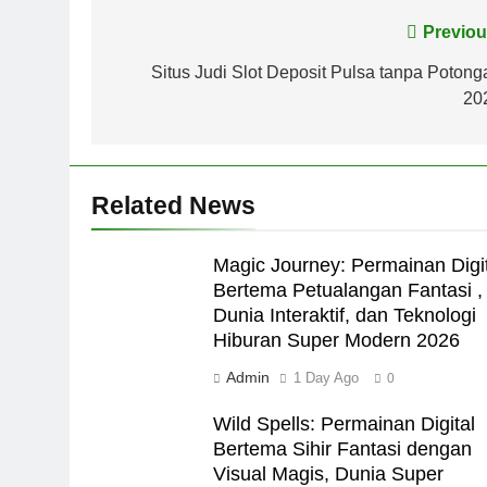
Post
Previou
navigation
Situs Judi Slot Deposit Pulsa tanpa Potong
20
Related News
Magic Journey: Permainan Digi
Bertema Petualangan Fantasi ,
Dunia Interaktif, dan Teknologi
Hiburan Super Modern 2026
Admin
1 Day Ago
0
Wild Spells: Permainan Digital
Bertema Sihir Fantasi dengan
Visual Magis, Dunia Super