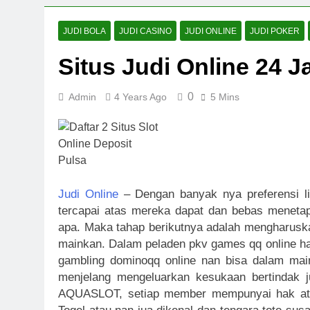
3 Days Ago
Jackpot Hunt
JUDI BOLA
JUDI CASINO
JUDI ONLINE
JUDI POKER
Di 2026
Situs Judi Online 24 
4 Days Ago
Fortune Drag
2026
0
Admin
4 Years Ago
5 Mins
5 Days Ago
Buffalo Win 
2026
1 Week Ago
Judi Online
– Dengan banyak nya preferensi link
tercapai atas mereka dapat dan bebas menetapk
apa. Maka tahap berikutnya adalah mengharuska
mainkan. Dalam peladen pkv games qq online ha
gambling dominoqq online nan bisa dalam main
menjelang mengeluarkan kesukaan bertindak j
AQUASLOT, setiap member mempunyai hak ata