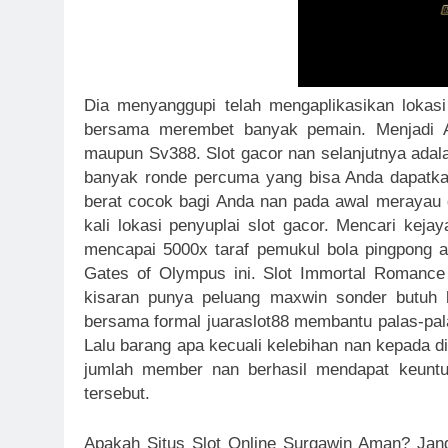
Dia menyanggupi telah mengaplikasikan lokasi
bersama merembet banyak pemain. Menjadi 
maupun Sv388. Slot gacor nan selanjutnya ada
banyak ronde percuma yang bisa Anda dapatkan
berat cocok bagi Anda nan pada awal merayau
kali lokasi penyuplai slot gacor. Mencari keja
mencapai 5000x taraf pemukul bola pingpong 
Gates of Olympus ini. Slot Immortal Romance p
kisaran punya peluang maxwin sonder butuh ke
bersama formal juaraslot88 membantu palas-pa
Lalu barang apa kecuali kelebihan nan kepada d
jumlah member nan berhasil mendapat keuntu
tersebut.
Apakah Situs Slot Online Surgawin Aman? Jan