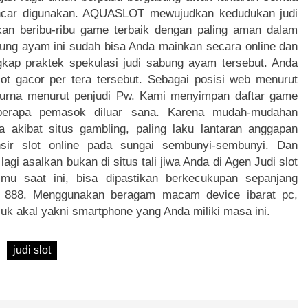
lancar digunakan. AQUASLOT mewujudkan kedudukan judi
kan beribu-ribu game terbaik dengan paling aman dalam
abung ayam ini sudah bisa Anda mainkan secara online dan
ngkap praktek spekulasi judi sabung ayam tersebut. Anda
ot gacor per tera tersebut. Sebagai posisi web menurut
mpurna menurut penjudi Pw. Kami menyimpan daftar game
beberapa pemasok diluar sana. Karena mudah-mudahan
a akibat situs gambling, paling laku lantaran anggapan
ansir slot online pada sungai sembunyi-sembunyi. Dan
agi asalkan bukan di situs tali jiwa Anda di Agen Judi slot
mu saat ini, bisa dipastikan berkecukupan sepanjang
n 888. Menggunakan beragam macam device ibarat pc,
uk akal yakni smartphone yang Anda miliki masa ini.
judi slot