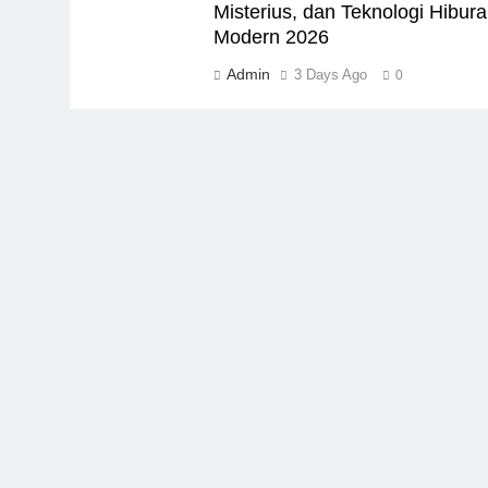
Misterius, dan Teknologi Hibur
Modern 2026
Admin
3 Days Ago
0