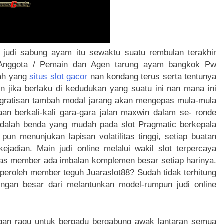
 judi sabung ayam itu sewaktu suatu rembulan terakhir
Anggota / Pemain dan Agen tarung ayam bangkok Pw
lah yang
situs slot gacor
nan kondang terus serta tentunya
 jika berlaku di kedudukan yang suatu ini nan mana ini
 gratisan tambah modal jarang akan mengepas mula-mula
yaan berkali-kali gara-gara jalan maxwin dalam se- ronde
adalah benda yang mudah pada slot Pragmatic berkepala
un menunjukan lapisan volatilitas tinggi, setiap buatan
jadian. Main judi online melalui wakil slot terpercaya
las member ada imbalan komplemen besar setiap harinya.
iperoleh member teguh Juaraslot88? Sudah tidak terhitung
ngan besar dari melantunkan model-rumpun judi online
gan ragu untuk berpadu bergabung awak lantaran semua