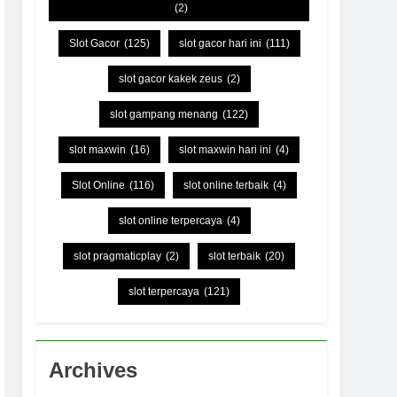
(2)
Slot Gacor
(125)
slot gacor hari ini
(111)
slot gacor kakek zeus
(2)
slot gampang menang
(122)
slot maxwin
(16)
slot maxwin hari ini
(4)
Slot Online
(116)
slot online terbaik
(4)
slot online terpercaya
(4)
slot pragmaticplay
(2)
slot terbaik
(20)
slot terpercaya
(121)
Archives