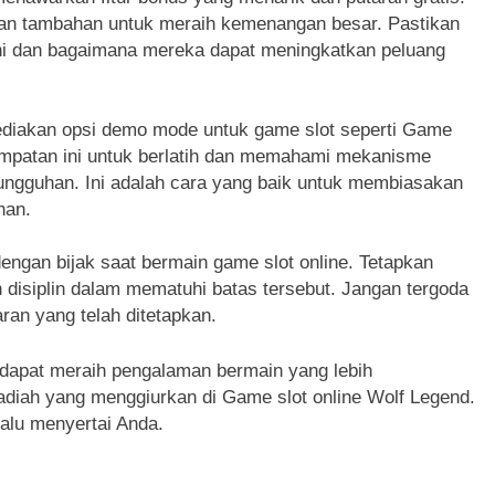
atan tambahan untuk meraih kemenangan besar. Pastikan
ini dan bagaimana mereka dapat meningkatkan peluang
yediakan opsi demo mode untuk game slot seperti Game
empatan ini untuk berlatih dan memahami mekanisme
sungguhan. Ini adalah cara yang baik untuk membiasakan
nan.
ngan bijak saat bermain game slot online. Tetapkan
 disiplin dalam mematuhi batas tersebut. Jangan tergoda
ran yang telah ditetapkan.
 dapat meraih pengalaman bermain yang lebih
ah yang menggiurkan di Game slot online Wolf Legend.
alu menyertai Anda.