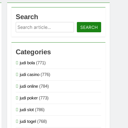
ual Super Menarik, dan Fitur Interaktif
Search
Search
SEARCH
an dan Teknologi Super Generasi Terbaru
an Teknologi Grafis Generasi Terbaru
Categories
judi bola
(771)
judi casino
(776)
judi online
(784)
judi poker
(773)
judi slot
(786)
judi togel
(768)