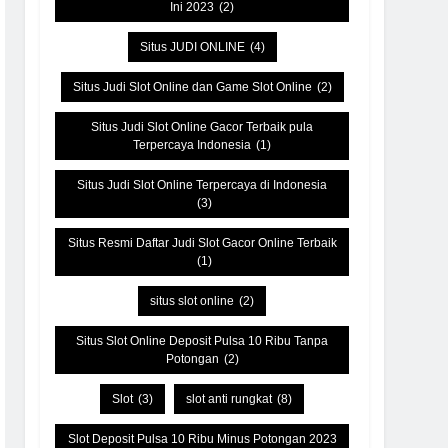
Ini 2023
(2)
Situs JUDI ONLINE
(4)
Situs Judi Slot Online dan Game Slot Online
(2)
Situs Judi Slot Online Gacor Terbaik pula
Terpercaya Indonesia
(1)
Situs Judi Slot Online Terpercaya di Indonesia
(3)
Situs Resmi Daftar Judi Slot Gacor Online Terbaik
(1)
situs slot online
(2)
Situs Slot Online Deposit Pulsa 10 Ribu Tanpa
Potongan
(2)
Slot
(3)
slot anti rungkat
(8)
Slot Deposit Pulsa 10 Ribu Minus Potongan 2023