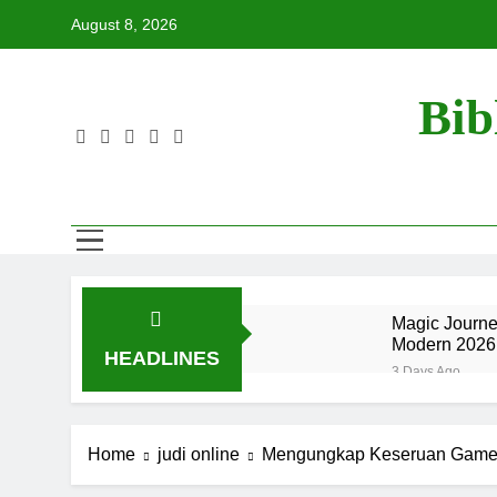
Skip
August 8, 2026
to
content
Bib
Magic Journey
Modern 2026
HEADLINES
3 Days Ago
Down the Rai
Interaktif 202
4 Days Ago
Home
judi online
Mengungkap Keseruan Game S
Wild Spells: 
Hiburan Mod