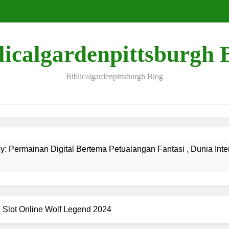
licalgardenpittsburgh 
Biblicalgardenpittsburgh Blog
: Permainan Digital Bertema Petualangan Fantasi , Dunia Inter
ls Permainan Digital Bertema Petualangan Rel Kereta dan Te
6
lot Online Wolf Legend 2024
Permainan Digital Bertema Sihir Fantasi dengan Visual Magis, 
ern 2026