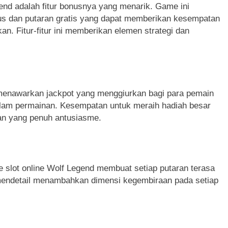
gend adalah fitur bonusnya yang menarik. Game ini
us dan putaran gratis yang dapat memberikan kesempatan
. Fitur-fitur ini memberikan elemen strategi dan
 menawarkan jackpot yang menggiurkan bagi para pemain
alam permainan. Kesempatan untuk meraih hadiah besar
man yang penuh antusiasme.
 slot online Wolf Legend membuat setiap putaran terasa
 mendetail menambahkan dimensi kegembiraan pada setiap