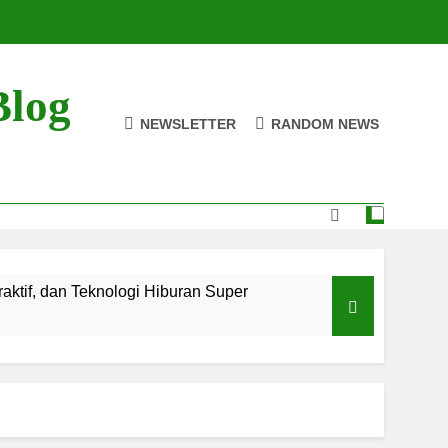
Blog
NEWSLETTER
RANDOM NEWS
aktif, dan Teknologi Hiburan Super
knologi Super Modern, dan Pengalaman
Dunia Super Misterius, dan Teknologi