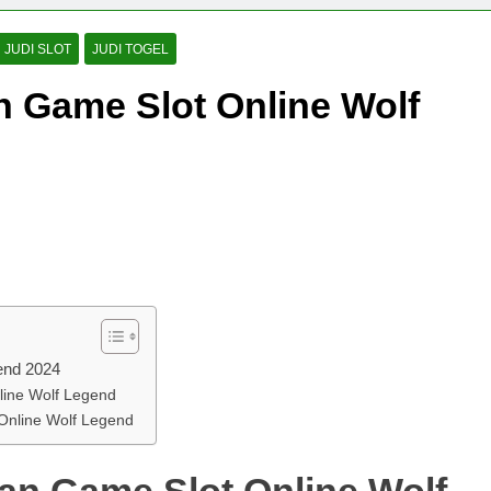
er Digital Bertema Perburuan Hadiah dengan Konsep Modern, Vis
JUDI SLOT
JUDI TOGEL
 Game Slot Online Wolf
on Hiburan Digital Modern dengan Inspirasi Naga Keberuntung
Hiburan Digital Super Modern dengan Nuansa Padang Savana d
end 2024
ine Wolf Legend
Online Wolf Legend