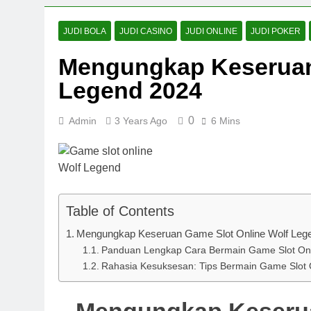
5 Days Ago
Jackpot Hunt
JUDI BOLA
JUDI CASINO
JUDI ONLINE
JUDI POKER
Di 2026
Mengungkap Keseruan
6 Days Ago
Fortune Drag
Legend 2024
2026
1 Week Ago
Buffalo Win 
0
Admin
3 Years Ago
6 Mins
2026
1 Week Ago
Table of Contents
Mengungkap Keseruan Game Slot Online Wolf Leg
Panduan Lengkap Cara Bermain Game Slot Onl
Rahasia Kesuksesan: Tips Bermain Game Slot 