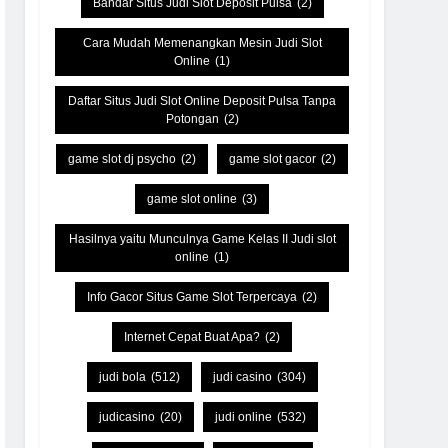
Bandar Situs Judi Slot Deposit Pulsa
(2)
Cara Mudah Memenangkan Mesin Judi Slot
Online
(1)
Daftar Situs Judi Slot Online Deposit Pulsa Tanpa
Potongan
(2)
game slot dj psycho
(2)
game slot gacor
(2)
game slot online
(3)
Hasilnya yaitu Munculnya Game Kelas II Judi slot
online
(1)
Info Gacor Situs Game Slot Terpercaya
(2)
Internet Cepat Buat Apa?
(2)
judi bola
(512)
judi casino
(304)
judicasino
(20)
judi online
(532)