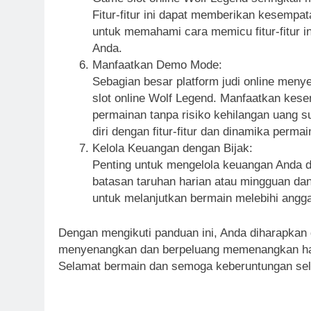
Fitur-fitur ini dapat memberikan kesemp
untuk memahami cara memicu fitur-fitur 
Anda.
Manfaatkan Demo Mode:
Sebagian besar platform judi online men
slot online Wolf Legend. Manfaatkan kes
permainan tanpa risiko kehilangan uang 
diri dengan fitur-fitur dan dinamika permai
Kelola Keuangan dengan Bijak:
Penting untuk mengelola keuangan Anda de
batasan taruhan harian atau mingguan dan
untuk melanjutkan bermain melebihi angga
Dengan mengikuti panduan ini, Anda diharapkan
menyenangkan dan berpeluang memenangkan hadi
Selamat bermain dan semoga keberuntungan sel