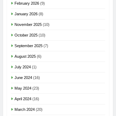
February 2026
(9)
January 2026
(8)
November 2025
(10)
October 2025
(10)
September 2025
(7)
August 2025
(6)
July 2024
(1)
June 2024
(16)
May 2024
(23)
April 2024
(16)
March 2024
(20)