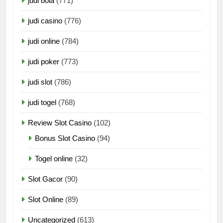
judi bola
(771)
judi casino
(776)
judi online
(784)
judi poker
(773)
judi slot
(786)
judi togel
(768)
Review Slot Casino
(102)
Bonus Slot Casino
(94)
Togel online
(32)
Slot Gacor
(90)
Slot Online
(89)
Uncategorized
(613)