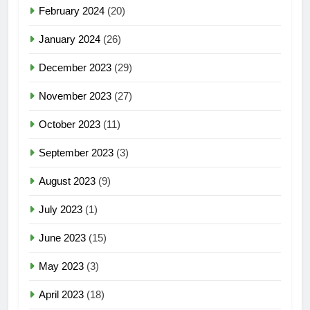
February 2024
(20)
January 2024
(26)
December 2023
(29)
November 2023
(27)
October 2023
(11)
September 2023
(3)
August 2023
(9)
July 2023
(1)
June 2023
(15)
May 2023
(3)
April 2023
(18)