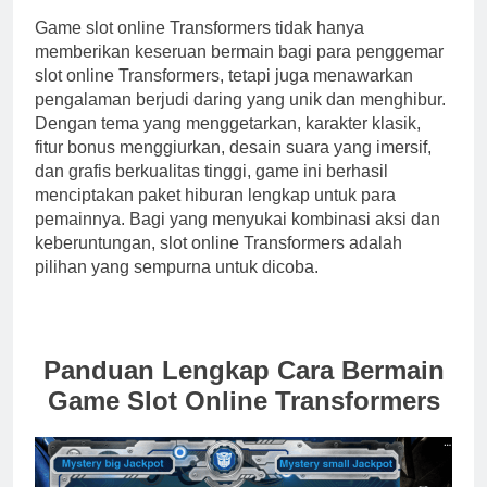
Game slot online Transformers tidak hanya
memberikan keseruan bermain bagi para penggemar
slot online Transformers, tetapi juga menawarkan
pengalaman berjudi daring yang unik dan menghibur.
Dengan tema yang menggetarkan, karakter klasik,
fitur bonus menggiurkan, desain suara yang imersif,
dan grafis berkualitas tinggi, game ini berhasil
menciptakan paket hiburan lengkap untuk para
pemainnya. Bagi yang menyukai kombinasi aksi dan
keberuntungan, slot online Transformers adalah
pilihan yang sempurna untuk dicoba.
Panduan Lengkap Cara Bermain
Game Slot Online Transformers