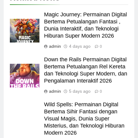
Magic Journey: Permainan Digital
Bertema Petualangan Fantasi ,
Dunia Interaktif, dan Teknologi
Hiburan Super Modern 2026
admin
4 days ago
0
Down the Rails Permainan Digital
Bertema Petualangan Rel Kereta
dan Teknologi Super Modern, dan
Pengalaman Interaktif 2026
admin
5 days ago
0
Wild Spells: Permainan Digital
Bertema Sihir Fantasi dengan
Visual Magis, Dunia Super
Misterius, dan Teknologi Hiburan
Modern 2026