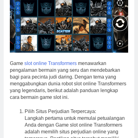
Game
slot online Transformers
menawarkan
pengalaman bermain yang seru dan mendebarkan
bagi para pecinta judi daring. Dengan tema yang
menggabungkan dunia robot slot online Transformers
yang legendaris, berikut adalah panduan lengkap
cara bermain game slot ini.
Pilih Situs Perjudian Terpercaya:
Langkah pertama untuk memulai petualangan
Anda dengan Game slot online Transformers
adalah memilih situs perjudian online yang