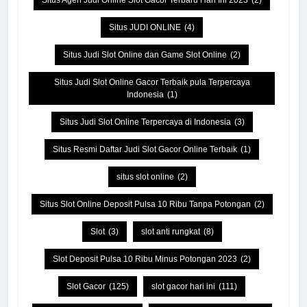
Situs Agen Judi Online Slot Gacor Terbaru Hari Ini 2023
(2)
Situs JUDI ONLINE
(4)
Situs Judi Slot Online dan Game Slot Online
(2)
Situs Judi Slot Online Gacor Terbaik pula Terpercaya
Indonesia
(1)
Situs Judi Slot Online Terpercaya di Indonesia
(3)
Situs Resmi Daftar Judi Slot Gacor Online Terbaik
(1)
situs slot online
(2)
Situs Slot Online Deposit Pulsa 10 Ribu Tanpa Potongan
(2)
Slot
(3)
slot anti rungkat
(8)
Slot Deposit Pulsa 10 Ribu Minus Potongan 2023
(2)
Slot Gacor
(125)
slot gacor hari ini
(111)