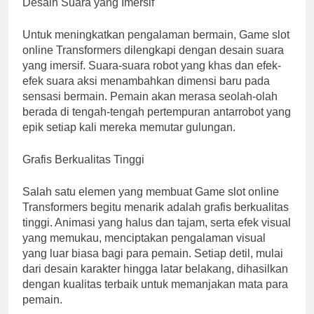
Desain Suara yang Imersif
Untuk meningkatkan pengalaman bermain, Game slot
online Transformers dilengkapi dengan desain suara
yang imersif. Suara-suara robot yang khas dan efek-
efek suara aksi menambahkan dimensi baru pada
sensasi bermain. Pemain akan merasa seolah-olah
berada di tengah-tengah pertempuran antarrobot yang
epik setiap kali mereka memutar gulungan.
Grafis Berkualitas Tinggi
Salah satu elemen yang membuat Game slot online
Transformers begitu menarik adalah grafis berkualitas
tinggi. Animasi yang halus dan tajam, serta efek visual
yang memukau, menciptakan pengalaman visual
yang luar biasa bagi para pemain. Setiap detil, mulai
dari desain karakter hingga latar belakang, dihasilkan
dengan kualitas terbaik untuk memanjakan mata para
pemain.