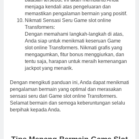
menjaga kendali atas pengeluaran dan
memastikan pengalaman bermain yang positif.
Nikmati Sensasi Seru Game slot online
Transformers:
Dengan memahami langkah-langkah di atas,
Anda siap untuk menikmati keseruan Game
slot online Transformers. Nikmati grafis yang
mengagumkan, fitur bonus menggiurkan, dan
tentu saja, harapan untuk meraih kemenangan
jackpot yang menarik.
Dengan mengikuti panduan ini, Anda dapat menikmati
pengalaman bermain yang optimal dan merasakan
sensasi seru dari Game slot online Transformers.
Selamat bermain dan semoga keberuntungan selalu
berpihak kepada Anda.