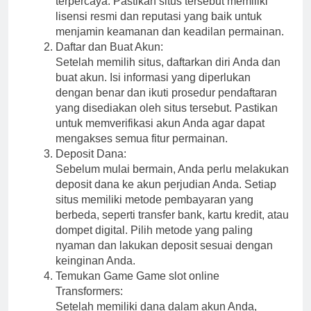
terpercaya. Pastikan situs tersebut memiliki
lisensi resmi dan reputasi yang baik untuk
menjamin keamanan dan keadilan permainan.
Daftar dan Buat Akun:
Setelah memilih situs, daftarkan diri Anda dan
buat akun. Isi informasi yang diperlukan
dengan benar dan ikuti prosedur pendaftaran
yang disediakan oleh situs tersebut. Pastikan
untuk memverifikasi akun Anda agar dapat
mengakses semua fitur permainan.
Deposit Dana:
Sebelum mulai bermain, Anda perlu melakukan
deposit dana ke akun perjudian Anda. Setiap
situs memiliki metode pembayaran yang
berbeda, seperti transfer bank, kartu kredit, atau
dompet digital. Pilih metode yang paling
nyaman dan lakukan deposit sesuai dengan
keinginan Anda.
Temukan Game Game slot online
Transformers:
Setelah memiliki dana dalam akun Anda,