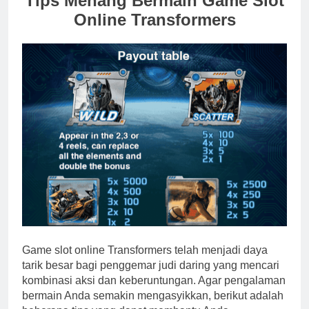
Tips Menang Bermain Game Slot
Online Transformers
Game slot online Transformers telah menjadi daya
tarik besar bagi penggemar judi daring yang mencari
kombinasi aksi dan keberuntungan. Agar pengalaman
bermain Anda semakin mengasyikkan, berikut adalah