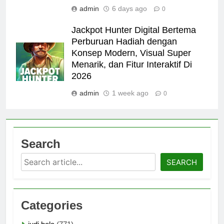
admin
6 days ago
0
Jackpot Hunter Digital Bertema
Perburuan Hadiah dengan
Konsep Modern, Visual Super
Menarik, dan Fitur Interaktif Di
2026
admin
1 week ago
0
Search
Search
SEARCH
Categories