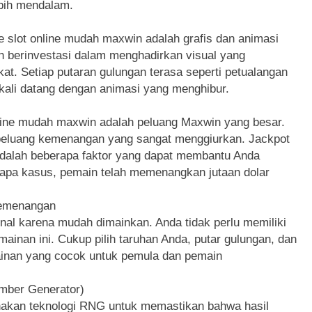
bih mendalam.
slot online mudah maxwin adalah grafis dan animasi
h berinvestasi dalam menghadirkan visual yang
. Setiap putaran gulungan terasa seperti petualangan
g kali datang dengan animasi yang menghibur.
nline mudah maxwin adalah peluang Maxwin yang besar.
peluang kemenangan yang sangat menggiurkan. Jackpot
s adalah beberapa faktor yang dapat membantu Anda
pa kasus, pemain telah memenangkan jutaan dolar
emenangan
nal karena mudah dimainkan. Anda tidak perlu memiliki
ainan ini. Cukup pilih taruhan Anda, putar gulungan, dan
mainan yang cocok untuk pemula dan pemain
mber Generator)
akan teknologi RNG untuk memastikan bahwa hasil