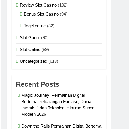
Review Slot Casino
(102)
Bonus Slot Casino
(94)
Togel online
(32)
Slot Gacor
(90)
Slot Online
(89)
Uncategorized
(613)
Recent Posts
Magic Journey: Permainan Digital
Bertema Petualangan Fantasi , Dunia
Interaktif, dan Teknologi Hiburan Super
Modern 2026
Down the Rails Permainan Digital Bertema