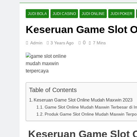
4 Days Ago
Jackpot Hunt
JUDI BOLA
JUDI CASINO
JUDI ONLINE
JUDI POKER
Di 2026
Keseruan Game Slot O
5 Days Ago
Fortune Drag
2026
0
Admin
3 Years Ago
7 Mins
6 Days Ago
Buffalo Win 
2026
1 Week Ago
Table of Contents
Keseruan Game Slot Online Mudah Maxwin 2023
Game Slot Online Mudah Maxwin Terbesar di I
Produk Game Slot Online Mudah Maxwin Terpo
Keseruan Game Slot 