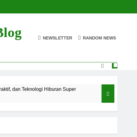
Blog
NEWSLETTER
RANDOM NEWS
aktif, dan Teknologi Hiburan Super
knologi Super Modern, dan Pengalaman
Dunia Super Misterius, dan Teknologi