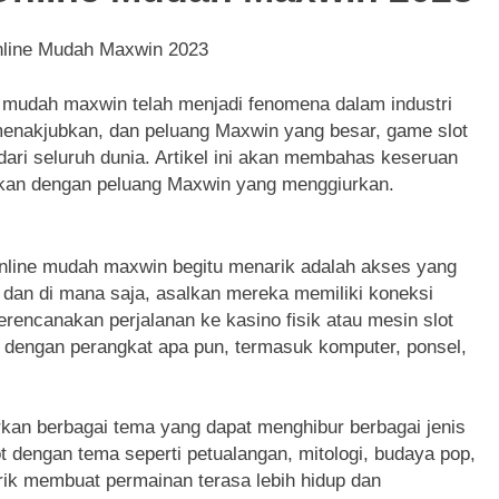
mudah maxwin telah menjadi fenomena dalam industri
 menakjubkan, dan peluang Maxwin yang besar, game slot
dari seluruh dunia. Artikel ini akan membahas keseruan
kan dengan peluang Maxwin yang menggiurkan.
nline mudah maxwin begitu menarik adalah akses yang
dan di mana saja, asalkan mereka memiliki koneksi
 merencanakan perjalanan ke kasino fisik atau mesin slot
in dengan perangkat apa pun, termasuk komputer, ponsel,
an berbagai tema yang dapat menghibur berbagai jenis
t dengan tema seperti petualangan, mitologi, budaya pop,
ik membuat permainan terasa lebih hidup dan