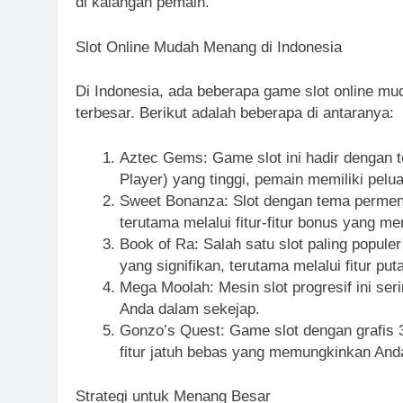
di kalangan pemain.
Slot Online Mudah Menang di Indonesia
Di Indonesia, ada beberapa game slot online m
terbesar. Berikut adalah beberapa di antaranya:
Aztec Gems: Game slot ini hadir dengan 
Player) yang tinggi, pemain memiliki pelu
Sweet Bonanza: Slot dengan tema permen
terutama melalui fitur-fitur bonus yang m
Book of Ra: Salah satu slot paling popul
yang signifikan, terutama melalui fitur p
Mega Moolah: Mesin slot progresif ini se
Anda dalam sekejap.
Gonzo’s Quest: Game slot dengan grafis
fitur jatuh bebas yang memungkinkan And
Strategi untuk Menang Besar