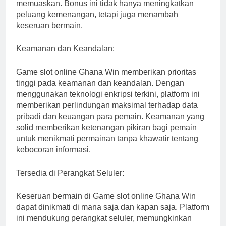
memuaskan. Bonus ini tidak hanya meningkatkan
peluang kemenangan, tetapi juga menambah
keseruan bermain.
Keamanan dan Keandalan:
Game slot online Ghana Win memberikan prioritas
tinggi pada keamanan dan keandalan. Dengan
menggunakan teknologi enkripsi terkini, platform ini
memberikan perlindungan maksimal terhadap data
pribadi dan keuangan para pemain. Keamanan yang
solid memberikan ketenangan pikiran bagi pemain
untuk menikmati permainan tanpa khawatir tentang
kebocoran informasi.
Tersedia di Perangkat Seluler:
Keseruan bermain di Game slot online Ghana Win
dapat dinikmati di mana saja dan kapan saja. Platform
ini mendukung perangkat seluler, memungkinkan