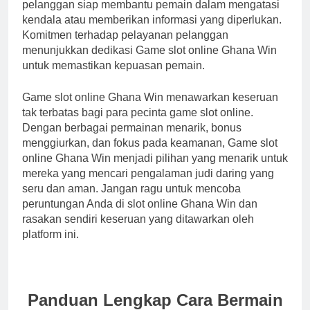
pelanggan siap membantu pemain dalam mengatasi
kendala atau memberikan informasi yang diperlukan.
Komitmen terhadap pelayanan pelanggan
menunjukkan dedikasi Game slot online Ghana Win
untuk memastikan kepuasan pemain.
Game slot online Ghana Win menawarkan keseruan
tak terbatas bagi para pecinta game slot online.
Dengan berbagai permainan menarik, bonus
menggiurkan, dan fokus pada keamanan, Game slot
online Ghana Win menjadi pilihan yang menarik untuk
mereka yang mencari pengalaman judi daring yang
seru dan aman. Jangan ragu untuk mencoba
peruntungan Anda di slot online Ghana Win dan
rasakan sendiri keseruan yang ditawarkan oleh
platform ini.
Panduan Lengkap Cara Bermain