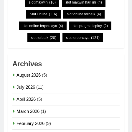
slot maxwin
(16)
slot maxwin hari ini
(4)
Slot Online
(116)
slot online terbaik
(4)
slot online terpercaya
(4)
slot pragmaticplay
(2)
slot terbaik
(20)
slot terpercaya
(121)
Archives
August 2026
(5)
July 2026
(11)
April 2026
(5)
March 2026
(1)
February 2026
(9)