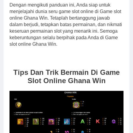
Dengan mengikuti panduan ini, Anda siap untuk
menjelajahi dunia seru game slot online di Game slot
online Ghana Win. Tetaplah bertanggung jawab
dalam berjudi, tetapkan batas permainan, dan nikmati
keseruan permainan slot yang menarik ini. Semoga
keberuntungan selalu berpihak pada Anda di Game
slot online Ghana Win.
Tips Dan Trik Bermain Di Game
Slot Online Ghana Win