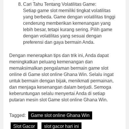
Cari Tahu Tentang Volatilitas Game:
Setiap game slot memiliki tingkat volatilitas
yang berbeda. Game dengan volatilitas tinggi
cenderung memberikan kemenangan yang
lebih besar, tetapi kurang sering. Pilih game
dengan volatilitas yang sesuai dengan
preferensi dan gaya bermain Anda.
Dengan menerapkan tips dan trik ini, Anda dapat
meningkatkan peluang kemenangan dan
memaksimalkan pengalaman bermain game slot
online di Game slot online Ghana Win. Selalu ingat
untuk bermain dengan bijak, menikmati permainan,
dan menjaga kesenangan dalam berjudi. Semoga
keberuntungan selalu menyertai Anda di setiap
putaran mesin slot Game slot online Ghana Win.
Tagged:
Game slot online Ghana Win
Slot Gacor
slot gacor hari ini