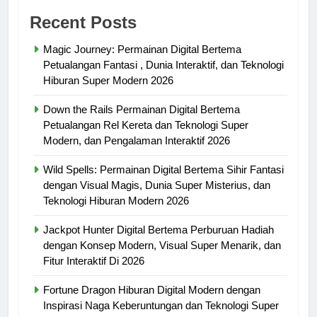
Recent Posts
Magic Journey: Permainan Digital Bertema
Petualangan Fantasi , Dunia Interaktif, dan Teknologi
Hiburan Super Modern 2026
Down the Rails Permainan Digital Bertema
Petualangan Rel Kereta dan Teknologi Super
Modern, dan Pengalaman Interaktif 2026
Wild Spells: Permainan Digital Bertema Sihir Fantasi
dengan Visual Magis, Dunia Super Misterius, dan
Teknologi Hiburan Modern 2026
Jackpot Hunter Digital Bertema Perburuan Hadiah
dengan Konsep Modern, Visual Super Menarik, dan
Fitur Interaktif Di 2026
Fortune Dragon Hiburan Digital Modern dengan
Inspirasi Naga Keberuntungan dan Teknologi Super