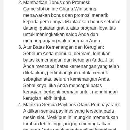
Manfaatkan Bonus dan Promosi:
Game slot online Ghana Win sering
menawarkan bonus dan promosi menarik
kepada pemainnya. Manfaatkan bonus selamat
datang, putaran gratis, atau program loyalitas
untuk meningkatkan saldo Anda dan
memperpanjang waktu bermain Anda.
Atur Batas Kemenangan dan Kerugian:
Sebelum Anda memulai bermain, tentukan
batas kemenangan dan kerugian Anda. Jika
Anda mencapai batas kemenangan yang telah
ditetapkan, pertimbangkan untuk menarik
sebagian atau seluruh kemenangan Anda.
Sebaliknya, jika Anda mencapai batas
kerugian, berhenti bermain untuk menghindari
kerugian lebih lanjut.
Mainkan Semua Paylines (Garis Pembayaran):
Aktifkan semua paylines yang tersedia pada
mesin slot. Meskipun ini mungkin memerlukan
taruhan lebih tinggi, ini juga meningkatkan