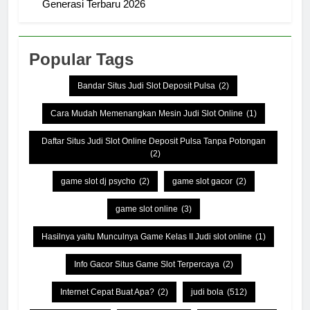
Generasi Terbaru 2026
Popular Tags
Bandar Situs Judi Slot Deposit Pulsa
(2)
Cara Mudah Memenangkan Mesin Judi Slot Online
(1)
Daftar Situs Judi Slot Online Deposit Pulsa Tanpa Potongan
(2)
game slot dj psycho
(2)
game slot gacor
(2)
game slot online
(3)
Hasilnya yaitu Munculnya Game Kelas II Judi slot online
(1)
Info Gacor Situs Game Slot Terpercaya
(2)
Internet Cepat Buat Apa?
(2)
judi bola
(512)