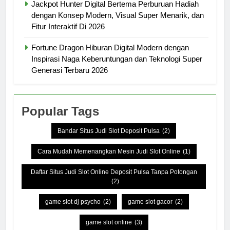
Jackpot Hunter Digital Bertema Perburuan Hadiah
dengan Konsep Modern, Visual Super Menarik, dan
Fitur Interaktif Di 2026
Fortune Dragon Hiburan Digital Modern dengan
Inspirasi Naga Keberuntungan dan Teknologi Super
Generasi Terbaru 2026
Popular Tags
Bandar Situs Judi Slot Deposit Pulsa
(2)
Cara Mudah Memenangkan Mesin Judi Slot Online
(1)
Daftar Situs Judi Slot Online Deposit Pulsa Tanpa Potongan
(2)
game slot dj psycho
(2)
game slot gacor
(2)
game slot online
(3)