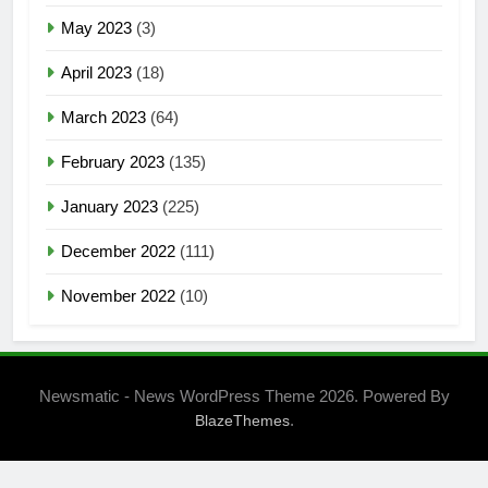
May 2023
(3)
April 2023
(18)
March 2023
(64)
February 2023
(135)
January 2023
(225)
December 2022
(111)
November 2022
(10)
Newsmatic - News WordPress Theme 2026. Powered By
.
BlazeThemes