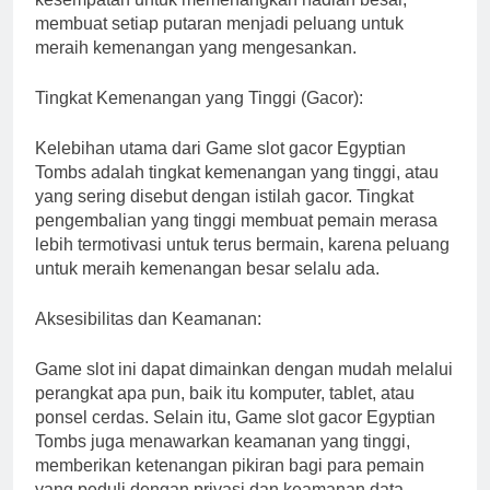
membuat setiap putaran menjadi peluang untuk
meraih kemenangan yang mengesankan.
Tingkat Kemenangan yang Tinggi (Gacor):
Kelebihan utama dari Game slot gacor Egyptian
Tombs adalah tingkat kemenangan yang tinggi, atau
yang sering disebut dengan istilah gacor. Tingkat
pengembalian yang tinggi membuat pemain merasa
lebih termotivasi untuk terus bermain, karena peluang
untuk meraih kemenangan besar selalu ada.
Aksesibilitas dan Keamanan:
Game slot ini dapat dimainkan dengan mudah melalui
perangkat apa pun, baik itu komputer, tablet, atau
ponsel cerdas. Selain itu, Game slot gacor Egyptian
Tombs juga menawarkan keamanan yang tinggi,
memberikan ketenangan pikiran bagi para pemain
yang peduli dengan privasi dan keamanan data