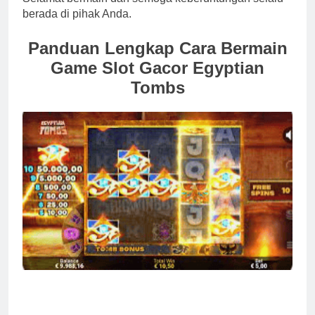
berada di pihak Anda.
Panduan Lengkap Cara Bermain
Game Slot Gacor Egyptian
Tombs