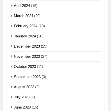
April 2024
(16)
March 2024
(20)
February 2024
(20)
January 2024
(26)
December 2023
(29)
November 2023
(27)
October 2023
(11)
September 2023
(3)
August 2023
(9)
July 2023
(1)
June 2023
(15)