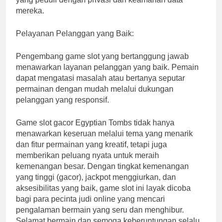
mereka.
Pelayanan Pelanggan yang Baik:
Pengembang game slot yang bertanggung jawab
menawarkan layanan pelanggan yang baik. Pemain
dapat mengatasi masalah atau bertanya seputar
permainan dengan mudah melalui dukungan
pelanggan yang responsif.
Game slot gacor Egyptian Tombs tidak hanya
menawarkan keseruan melalui tema yang menarik
dan fitur permainan yang kreatif, tetapi juga
memberikan peluang nyata untuk meraih
kemenangan besar. Dengan tingkat kemenangan
yang tinggi (gacor), jackpot menggiurkan, dan
aksesibilitas yang baik, game slot ini layak dicoba
bagi para pecinta judi online yang mencari
pengalaman bermain yang seru dan menghibur.
Selamat bermain dan semoga keberuntungan selalu