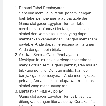
Pahami Tabel Pembayaran:
Sebelum memulai putaran, pahami dengan
baik tabel pembayaran atau paytable dari
Game slot gacor Egyptian Tombs. Tabel ini
memberikan informasi tentang nilai setiap
simbol dan kombinasi simbol yang dapat
memberikan kemenangan. Dengan memahami
paytable, Anda dapat merencanakan taruhan
Anda dengan lebih bijak.
Aktifkan Semua Garis Pembayaran:
Meskipun ini mungkin terdengar sederhana,
mengaktifkan semua garis pembayaran adalah
trik yang penting. Dengan melibatkan lebih
banyak garis pembayaran, Anda meningkatkan
peluang Anda untuk mendapatkan kombinasi
simbol yang menguntungkan.
Manfaatkan Fitur Autoplay:
Game slot gacor Egyptian Tombs biasanya
dilengkapi dengan fitur autoplay. Gunakan fitur