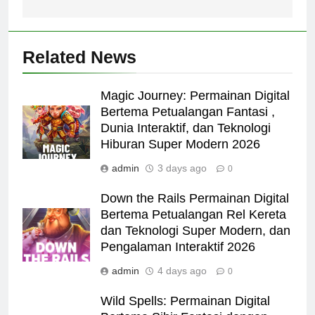
Related News
Magic Journey: Permainan Digital
Bertema Petualangan Fantasi ,
Dunia Interaktif, dan Teknologi
Hiburan Super Modern 2026
admin
3 days ago
0
Down the Rails Permainan Digital
Bertema Petualangan Rel Kereta
dan Teknologi Super Modern, dan
Pengalaman Interaktif 2026
admin
4 days ago
0
Wild Spells: Permainan Digital