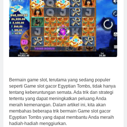
Bermain game slot, terutama yang sedang populer
seperti Game slot gacor Egyptian Tombs, tidak hanya
tentang keberuntungan semata. Ada trik dan strategi
tertentu yang dapat meningkatkan peluang Anda
meraih kemenangan. Dalam artikel ini, kita akan
membahas beberapa trik bermain Game slot gacor
Egyptian Tombs yang dapat membantu Anda meraih
hadiah-hadiah menggiurkan.