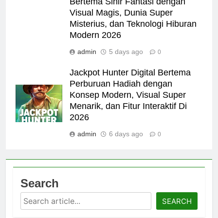
Bertema Sihir Fantasi dengan
Visual Magis, Dunia Super
Misterius, dan Teknologi Hiburan
Modern 2026
admin
5 days ago
0
Jackpot Hunter Digital Bertema
Perburuan Hadiah dengan
Konsep Modern, Visual Super
Menarik, dan Fitur Interaktif Di
2026
admin
6 days ago
0
Search
Search
SEARCH