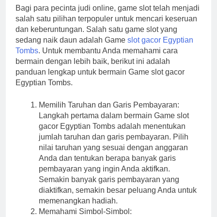
Bagi para pecinta judi online, game slot telah menjadi
salah satu pilihan terpopuler untuk mencari keseruan
dan keberuntungan. Salah satu game slot yang
sedang naik daun adalah Game
slot gacor Egyptian
Tombs
. Untuk membantu Anda memahami cara
bermain dengan lebih baik, berikut ini adalah
panduan lengkap untuk bermain Game slot gacor
Egyptian Tombs.
Memilih Taruhan dan Garis Pembayaran:
Langkah pertama dalam bermain Game slot
gacor Egyptian Tombs adalah menentukan
jumlah taruhan dan garis pembayaran. Pilih
nilai taruhan yang sesuai dengan anggaran
Anda dan tentukan berapa banyak garis
pembayaran yang ingin Anda aktifkan.
Semakin banyak garis pembayaran yang
diaktifkan, semakin besar peluang Anda untuk
memenangkan hadiah.
Memahami Simbol-Simbol: