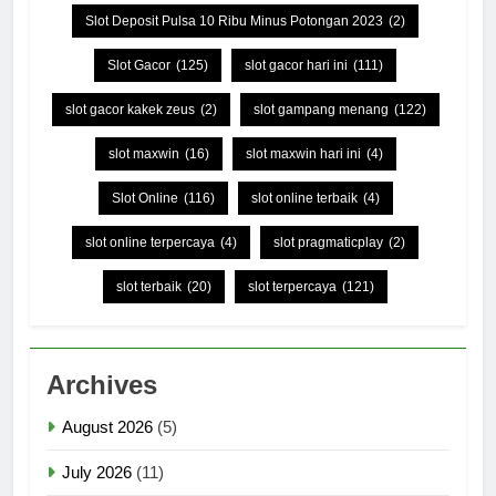
Slot Deposit Pulsa 10 Ribu Minus Potongan 2023
(2)
Slot Gacor
(125)
slot gacor hari ini
(111)
slot gacor kakek zeus
(2)
slot gampang menang
(122)
slot maxwin
(16)
slot maxwin hari ini
(4)
Slot Online
(116)
slot online terbaik
(4)
slot online terpercaya
(4)
slot pragmaticplay
(2)
slot terbaik
(20)
slot terpercaya
(121)
Archives
August 2026
(5)
July 2026
(11)