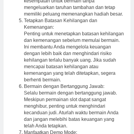
kesempatan untuk bermain tanpa
mengeluarkan taruhan tambahan dan tetap
memiliki peluang memenangkan hadiah besar.
Tetapkan Batasan Kehilangan dan
Kemenangan:
Penting untuk menetapkan batasan kehilangan
dan kemenangan sebelum memulai bermain.
Ini membantu Anda mengelola keuangan
dengan lebih baik dan menghindari risiko
kehilangan terlalu banyak uang. Jika sudah
mencapai batasan kehilangan atau
kemenangan yang telah ditetapkan, segera
berhenti bermain.
Bermain dengan Bertanggung Jawab:
Selalu bermain dengan bertanggung jawab.
Meskipun permainan slot dapat sangat
menghibur, penting untuk menghindari
kecanduan judi. Aturlah waktu bermain Anda
dan jangan melebihi batas keuangan yang
telah Anda tetapkan.
Manfaatkan Demo Mode: