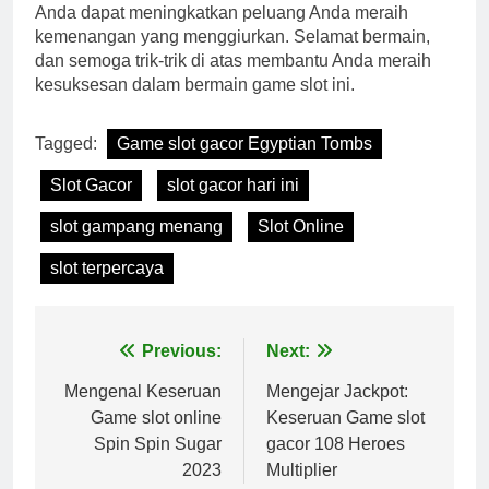
Anda dapat meningkatkan peluang Anda meraih
kemenangan yang menggiurkan. Selamat bermain,
dan semoga trik-trik di atas membantu Anda meraih
kesuksesan dalam bermain game slot ini.
Tagged:
Game slot gacor Egyptian Tombs
Slot Gacor
slot gacor hari ini
slot gampang menang
Slot Online
slot terpercaya
Post
Previous:
Next:
navigation
Mengenal Keseruan
Mengejar Jackpot:
Game slot online
Keseruan Game slot
Spin Spin Sugar
gacor 108 Heroes
2023
Multiplier