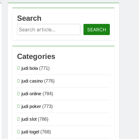
ual Super Menarik, dan Fitur Interaktif
Search
Search
SEARCH
an dan Teknologi Super Generasi Terbaru
an Teknologi Grafis Generasi Terbaru
Categories
judi bola
(771)
judi casino
(776)
judi online
(784)
judi poker
(773)
judi slot
(786)
judi togel
(768)