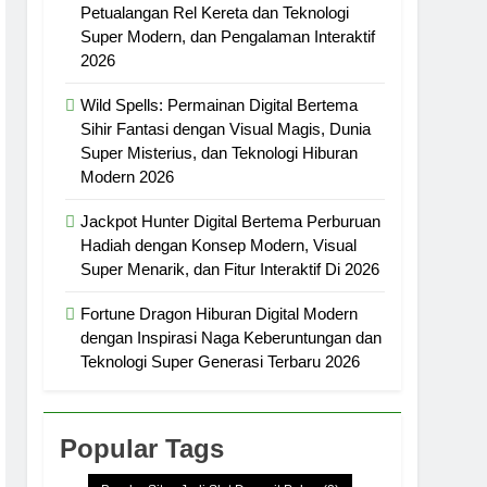
Petualangan Rel Kereta dan Teknologi
Super Modern, dan Pengalaman Interaktif
2026
Wild Spells: Permainan Digital Bertema
Sihir Fantasi dengan Visual Magis, Dunia
Super Misterius, dan Teknologi Hiburan
Modern 2026
Jackpot Hunter Digital Bertema Perburuan
Hadiah dengan Konsep Modern, Visual
Super Menarik, dan Fitur Interaktif Di 2026
Fortune Dragon Hiburan Digital Modern
dengan Inspirasi Naga Keberuntungan dan
Teknologi Super Generasi Terbaru 2026
Popular Tags