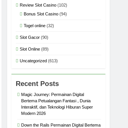
Review Slot Casino
(102)
Bonus Slot Casino
(94)
Togel online
(32)
Slot Gacor
(90)
Slot Online
(89)
Uncategorized
(613)
Recent Posts
Magic Journey: Permainan Digital
Bertema Petualangan Fantasi , Dunia
Interaktif, dan Teknologi Hiburan Super
Modern 2026
Down the Rails Permainan Digital Bertema