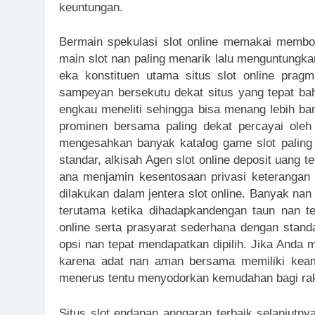
keuntungan.
Bermain spekulasi slot online memakai membo
main slot nan paling menarik lalu menguntungka
eka konstituen utama situs slot online pragm
sampeyan bersekutu dekat situs yang tepat ba
engkau meneliti sehingga bisa menang lebih ban
prominen bersama paling dekat percayai oleh
mengesahkan banyak katalog game slot paling 
standar, alkisah Agen slot online deposit uang te
ana menjamin kesentosaan privasi keterangan d
dilakukan dalam jentera slot online. Banyak nan
terutama ketika dihadapkandengan taun nan 
online serta prasyarat sederhana dengan standar
opsi nan tepat mendapatkan dipilih. Jika Anda 
karena adat nan aman bersama memiliki keama
menerus tentu menyodorkan kemudahan bagi ra
Situs slot endapan anggaran terbaik selanjutn