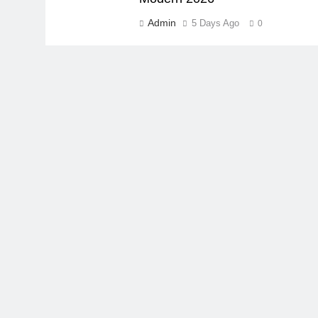
Admin
5 Days Ago
0