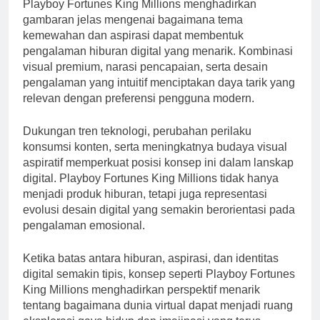
Playboy Fortunes King Millions menghadirkan
gambaran jelas mengenai bagaimana tema
kemewahan dan aspirasi dapat membentuk
pengalaman hiburan digital yang menarik. Kombinasi
visual premium, narasi pencapaian, serta desain
pengalaman yang intuitif menciptakan daya tarik yang
relevan dengan preferensi pengguna modern.
Dukungan tren teknologi, perubahan perilaku
konsumsi konten, serta meningkatnya budaya visual
aspiratif memperkuat posisi konsep ini dalam lanskap
digital. Playboy Fortunes King Millions tidak hanya
menjadi produk hiburan, tetapi juga representasi
evolusi desain digital yang semakin berorientasi pada
pengalaman emosional.
Ketika batas antara hiburan, aspirasi, dan identitas
digital semakin tipis, konsep seperti Playboy Fortunes
King Millions menghadirkan perspektif menarik
tentang bagaimana dunia virtual dapat menjadi ruang