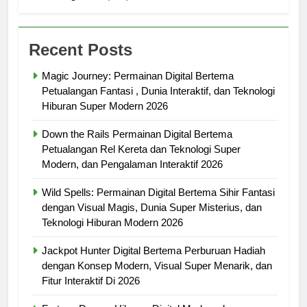
Recent Posts
Magic Journey: Permainan Digital Bertema
Petualangan Fantasi , Dunia Interaktif, dan Teknologi
Hiburan Super Modern 2026
Down the Rails Permainan Digital Bertema
Petualangan Rel Kereta dan Teknologi Super
Modern, dan Pengalaman Interaktif 2026
Wild Spells: Permainan Digital Bertema Sihir Fantasi
dengan Visual Magis, Dunia Super Misterius, dan
Teknologi Hiburan Modern 2026
Jackpot Hunter Digital Bertema Perburuan Hadiah
dengan Konsep Modern, Visual Super Menarik, dan
Fitur Interaktif Di 2026