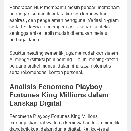
Penerapan NLP membantu mesin pencari memahami
hubungan semantik antara konsep kemewahan,
aspirasi, dan pengalaman pengguna. Variasi N-gram
serta LSI keyword memperluas cakupan konteks
sehingga artikel lebih mudah ditemukan melalui
berbagai kueri.
Struktur heading semantik juga memudahkan sistem
AI mengekstraksi poin penting. Hal ini meningkatkan
peluang artikel muncul dalam ringkasan otomatis
serta rekomendasi konten personal.
Analisis Fenomena Playboy
Fortunes King Millions dalam
Lanskap Digital
Fenomena Playboy Fortunes King Millions
menunjukkan bahwa tema kemewahan tetap memiliki
daya tarik kuat dalam dunia digital. Ketika visual