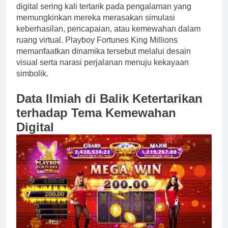
digital sering kali tertarik pada pengalaman yang
memungkinkan mereka merasakan simulasi
keberhasilan, pencapaian, atau kemewahan dalam
ruang virtual. Playboy Fortunes King Millions
memanfaatkan dinamika tersebut melalui desain
visual serta narasi perjalanan menuju kekayaan
simbolik.
Data Ilmiah di Balik Ketertarikan
terhadap Tema Kemewahan
Digital