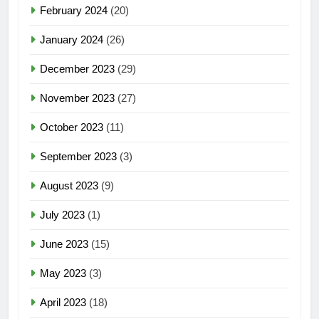
February 2024
(20)
January 2024
(26)
December 2023
(29)
November 2023
(27)
October 2023
(11)
September 2023
(3)
August 2023
(9)
July 2023
(1)
June 2023
(15)
May 2023
(3)
April 2023
(18)