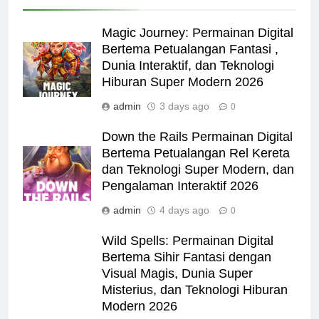
Magic Journey: Permainan Digital
Bertema Petualangan Fantasi ,
Dunia Interaktif, dan Teknologi
Hiburan Super Modern 2026
admin
3 days ago
0
Down the Rails Permainan Digital
Bertema Petualangan Rel Kereta
dan Teknologi Super Modern, dan
Pengalaman Interaktif 2026
admin
4 days ago
0
Wild Spells: Permainan Digital
Bertema Sihir Fantasi dengan
Visual Magis, Dunia Super
Misterius, dan Teknologi Hiburan
Modern 2026