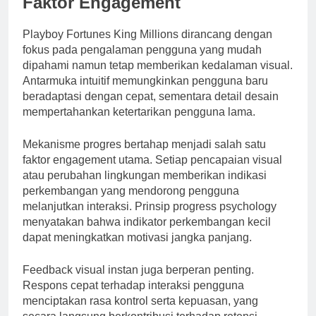
Faktor Engagement
Playboy Fortunes King Millions dirancang dengan
fokus pada pengalaman pengguna yang mudah
dipahami namun tetap memberikan kedalaman visual.
Antarmuka intuitif memungkinkan pengguna baru
beradaptasi dengan cepat, sementara detail desain
mempertahankan ketertarikan pengguna lama.
Mekanisme progres bertahap menjadi salah satu
faktor engagement utama. Setiap pencapaian visual
atau perubahan lingkungan memberikan indikasi
perkembangan yang mendorong pengguna
melanjutkan interaksi. Prinsip progress psychology
menyatakan bahwa indikator perkembangan kecil
dapat meningkatkan motivasi jangka panjang.
Feedback visual instan juga berperan penting.
Respons cepat terhadap interaksi pengguna
menciptakan rasa kontrol serta kepuasan, yang