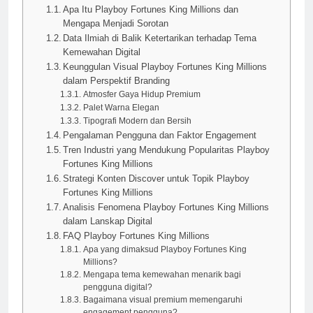
Apa Itu Playboy Fortunes King Millions dan
Mengapa Menjadi Sorotan
Data Ilmiah di Balik Ketertarikan terhadap Tema
Kemewahan Digital
Keunggulan Visual Playboy Fortunes King Millions
dalam Perspektif Branding
Atmosfer Gaya Hidup Premium
Palet Warna Elegan
Tipografi Modern dan Bersih
Pengalaman Pengguna dan Faktor Engagement
Tren Industri yang Mendukung Popularitas Playboy
Fortunes King Millions
Strategi Konten Discover untuk Topik Playboy
Fortunes King Millions
Analisis Fenomena Playboy Fortunes King Millions
dalam Lanskap Digital
FAQ Playboy Fortunes King Millions
Apa yang dimaksud Playboy Fortunes King
Millions?
Mengapa tema kemewahan menarik bagi
pengguna digital?
Bagaimana visual premium memengaruhi
engagement pengguna?