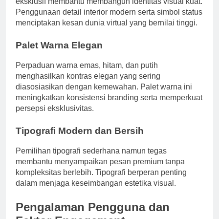
eksklusif membantu membangun identitas visual kuat.
Penggunaan detail interior modern serta simbol status
menciptakan kesan dunia virtual yang bernilai tinggi.
Palet Warna Elegan
Perpaduan warna emas, hitam, dan putih
menghasilkan kontras elegan yang sering
diasosiasikan dengan kemewahan. Palet warna ini
meningkatkan konsistensi branding serta memperkuat
persepsi eksklusivitas.
Tipografi Modern dan Bersih
Pemilihan tipografi sederhana namun tegas
membantu menyampaikan pesan premium tanpa
kompleksitas berlebih. Tipografi berperan penting
dalam menjaga keseimbangan estetika visual.
Pengalaman Pengguna dan