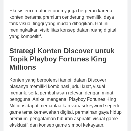
Ekosistem creator economy juga berperan karena
konten bertema premium cenderung memiliki daya
tarik visual tinggi yang mudah dibagikan. Hal ini
meningkatkan visibilitas konsep dalam ruang digital
yang kompetitif.
Strategi Konten Discover untuk
Topik Playboy Fortunes King
Millions
Konten yang berpotensi tampil dalam Discover
biasanya memiliki kombinasi judul kuat, visual
menarik, serta pembahasan relevan dengan minat
pengguna. Artikel mengenai Playboy Fortunes King
Millions dapat memanfaatkan variasi keyword seperti
game tema kemewahan digital, permainan gaya hidup
premium, pengalaman hiburan aspiratif, visual game
eksklusif, dan konsep game simbol kekayaan.