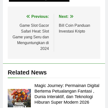
Post
Previous:
Next:
navigation
Game Slot Gacor
Bill Coin Panduan
Safari Heat: Slot
Investasi Kripto
Game yang Seru dan
Menguntungkan di
2024
Related News
Magic Journey: Permainan Digital
Bertema Petualangan Fantasi ,
Dunia Interaktif, dan Teknologi
Hiburan Super Modern 2026