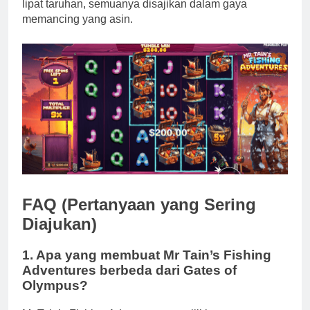
lipat taruhan, semuanya disajikan dalam gaya
memancing yang asin.
FAQ (Pertanyaan yang Sering
Diajukan)
1. Apa yang membuat Mr Tain’s Fishing
Adventures berbeda dari Gates of
Olympus?