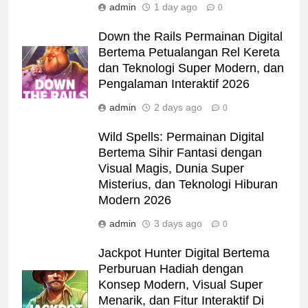
admin
1 day ago
0
Down the Rails Permainan Digital
Bertema Petualangan Rel Kereta
dan Teknologi Super Modern, dan
Pengalaman Interaktif 2026
admin
2 days ago
0
Wild Spells: Permainan Digital
Bertema Sihir Fantasi dengan
Visual Magis, Dunia Super
Misterius, dan Teknologi Hiburan
Modern 2026
admin
3 days ago
0
Jackpot Hunter Digital Bertema
Perburuan Hadiah dengan
Konsep Modern, Visual Super
Menarik, dan Fitur Interaktif Di