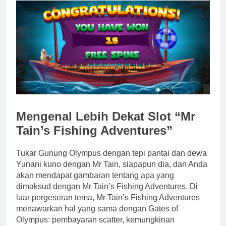
Mengenal Lebih Dekat Slot “Mr
Tain’s Fishing Adventures”
Tukar Gunung Olympus dengan tepi pantai dan dewa
Yunani kuno dengan Mr Tain, siapapun dia, dan Anda
akan mendapat gambaran tentang apa yang
dimaksud dengan Mr Tain’s Fishing Adventures. Di
luar pergeseran tema, Mr Tain’s Fishing Adventures
menawarkan hal yang sama dengan Gates of
Olympus: pembayaran scatter, kemungkinan