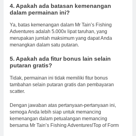
4. Apakah ada batasan kemenangan
dalam permainan ini?
Ya, batas kemenangan dalam Mr Tain’s Fishing
Adventures adalah 5.000x lipat taruhan, yang
merupakan jumlah maksimum yang dapat Anda
menangkan dalam satu putaran.
5. Apakah ada fitur bonus lain selain
putaran gratis?
Tidak, permainan ini tidak memiliki fitur bonus
tambahan selain putaran gratis dan pembayaran
scatter.
Dengan jawaban atas pertanyaan-pertanyaan ini,
semoga Anda lebih siap untuk memancing
kemenangan dalam petualangan memancing
bersama Mr Tain’s Fishing Adventures!Top of Form