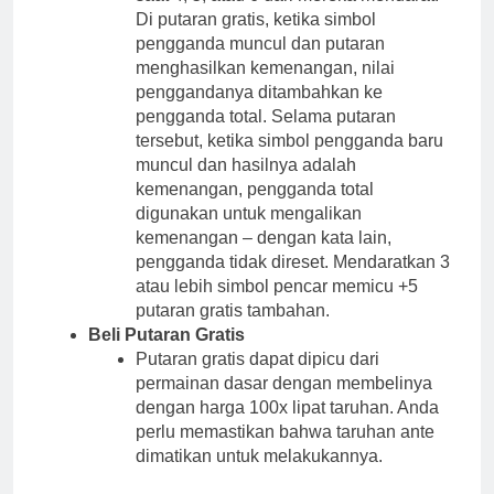
Di putaran gratis, ketika simbol
pengganda muncul dan putaran
menghasilkan kemenangan, nilai
penggandanya ditambahkan ke
pengganda total. Selama putaran
tersebut, ketika simbol pengganda baru
muncul dan hasilnya adalah
kemenangan, pengganda total
digunakan untuk mengalikan
kemenangan – dengan kata lain,
pengganda tidak direset. Mendaratkan 3
atau lebih simbol pencar memicu +5
putaran gratis tambahan.
Beli Putaran Gratis
Putaran gratis dapat dipicu dari
permainan dasar dengan membelinya
dengan harga 100x lipat taruhan. Anda
perlu memastikan bahwa taruhan ante
dimatikan untuk melakukannya.