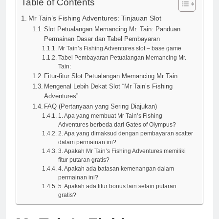
Table of Contents
Mr Tain’s Fishing Adventures: Tinjauan Slot
Slot Petualangan Memancing Mr. Tain: Panduan
Permainan Dasar dan Tabel Pembayaran
Mr Tain’s Fishing Adventures slot – base game
Tabel Pembayaran Petualangan Memancing Mr.
Tain:
Fitur-fitur Slot Petualangan Memancing Mr Tain
Mengenal Lebih Dekat Slot “Mr Tain’s Fishing
Adventures”
FAQ (Pertanyaan yang Sering Diajukan)
1. Apa yang membuat Mr Tain’s Fishing
Adventures berbeda dari Gates of Olympus?
2. Apa yang dimaksud dengan pembayaran scatter
dalam permainan ini?
3. Apakah Mr Tain’s Fishing Adventures memiliki
fitur putaran gratis?
4. Apakah ada batasan kemenangan dalam
permainan ini?
5. Apakah ada fitur bonus lain selain putaran
gratis?