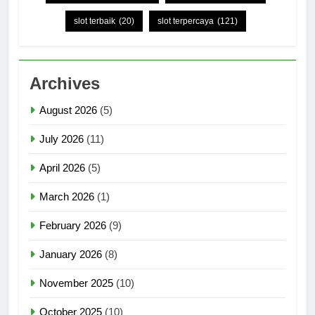
slot terbaik
(20)
slot terpercaya
(121)
Archives
August 2026
(5)
July 2026
(11)
April 2026
(5)
March 2026
(1)
February 2026
(9)
January 2026
(8)
November 2025
(10)
October 2025
(10)