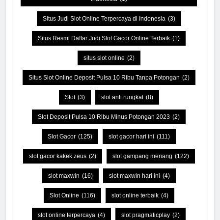
Situs Judi Slot Online Terpercaya di Indonesia
(3)
Situs Resmi Daftar Judi Slot Gacor Online Terbaik
(1)
situs slot online
(2)
Situs Slot Online Deposit Pulsa 10 Ribu Tanpa Potongan
(2)
Slot
(3)
slot anti rungkat
(8)
Slot Deposit Pulsa 10 Ribu Minus Potongan 2023
(2)
Slot Gacor
(125)
slot gacor hari ini
(111)
slot gacor kakek zeus
(2)
slot gampang menang
(122)
slot maxwin
(16)
slot maxwin hari ini
(4)
Slot Online
(116)
slot online terbaik
(4)
slot online terpercaya
(4)
slot pragmaticplay
(2)