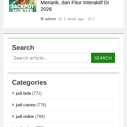
Menarik, dan Fitur Interaktif Di
2026
admin
1 week ago
0
Search
Search
SEARCH
Categories
judi bola
(771)
judi casino
(776)
judi online
(784)