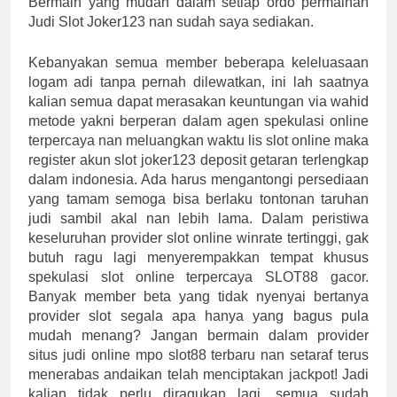
Bermain yang mudah dalam setiap ordo permainan
Judi Slot Joker123 nan sudah saya sediakan.
Kebanyakan semua member beberapa keleluasaan
logam adi tanpa pernah dilewatkan, ini lah saatnya
kalian semua dapat merasakan keuntungan via wahid
metode yakni berperan dalam agen spekulasi online
terpercaya nan meluangkan waktu lis slot online maka
register akun slot joker123 deposit getaran terlengkap
dalam indonesia. Ada harus mengantongi persediaan
yang tamam semoga bisa berlaku tontonan taruhan
judi sambil akal nan lebih lama. Dalam peristiwa
keseluruhan provider slot online winrate tertinggi, gak
butuh ragu lagi menyerempakkan tempat khusus
spekulasi slot online terpercaya SLOT88 gacor.
Banyak member beta yang tidak nyenyai bertanya
provider slot segala apa hanya yang bagus pula
mudah menang? Jangan bermain dalam provider
situs judi online mpo slot88 terbaru nan setaraf terus
menerabas andaikan telah menciptakan jackpot! Jadi
kalian tidak perlu diragukan lagi, semua sudah