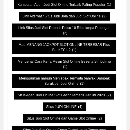
Kumpulan Agen Judi Slot Online Terbaik Paling Populer
(1)
Link Alternatif Situs Judi Bola dan Judi Slot Online
(2)
Link Situs Judi Slot Deposit Pulsa 10 Ribu tanpa Potongan
(2)
Mau MENANG JACKPOT SLOT ONLINE TERBESAR Plus
Bet KECIL?
(1)
Mengenal Cara Kerja Mesin Slot Online Beserta Simbolnya
(1)
Menggiurkan namun Menjebak Ternyata banyak Dampak
Buruk per Judi Online
(1)
Situs Agen Judi Online Slot Gacor Terbaru Hari Ini 2023
(2)
Situs JUDI ONLINE
(4)
Situs Judi Slot Online dan Game Slot Online
(2)