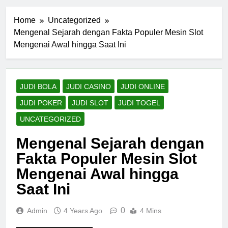
Home
Uncategorized
Mengenal Sejarah dengan Fakta Populer Mesin Slot
Mengenai Awal hingga Saat Ini
JUDI BOLA
JUDI CASINO
JUDI ONLINE
JUDI POKER
JUDI SLOT
JUDI TOGEL
UNCATEGORIZED
Mengenal Sejarah dengan
Fakta Populer Mesin Slot
Mengenai Awal hingga
Saat Ini
0
Admin
4 Years Ago
4 Mins