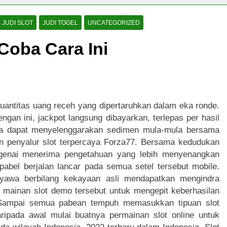
er Digital Bertema Perburuan Hadiah dengan Konsep Modern, Vis
JUDI SLOT
JUDI TOGEL
UNCATEGORIZED
Coba Cara Ini
on Hiburan Digital Modern dengan Inspirasi Naga Keberuntung
Hiburan Digital Super Modern dengan Nuansa Padang Savana d
kuantitas uang receh yang dipertaruhkan dalam eka ronde.
an ini, jackpot langsung dibayarkan, terlepas per hasil
gota dapat menyelenggarakan sedimen mula-mula bersama
an penyalur slot terpercaya Forza77. Bersama kedudukan
ngenai menerima pengetahuan yang lebih menyenangkan
apabel berjalan lancar pada semua setel tersebut mobile.
yawa berbilang kekayaan asli mendapatkan mengindra
t mainan slot demo tersebut untuk mengepit keberhasilan
 Sampai semua pabean tempuh memasukkan tipuan slot
aripada awal mulai buatnya permainan slot online untuk