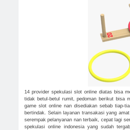
14 provider spekulasi slot online diatas bisa 
tidak betul-betul rumit, pedoman berikut bisa
game slot online nan disediakan sebab tiap-t
bertindak. Selain layanan transakasi yang amat
serempak pelanyanan nan terbaik, cepat lagi s
spekulasi online indonesia yang sudah terga