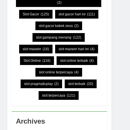
(2)
Slot Gacor
(125)
slot gacor hari ini
(111)
slot gacor kakek zeus
(2)
slot gampang menang
(122)
slot maxwin
(16)
slot maxwin hari ini
(4)
Slot Online
(116)
slot online terbaik
(4)
slot online terpercaya
(4)
slot pragmaticplay
(2)
slot terbaik
(20)
slot terpercaya
(121)
Archives