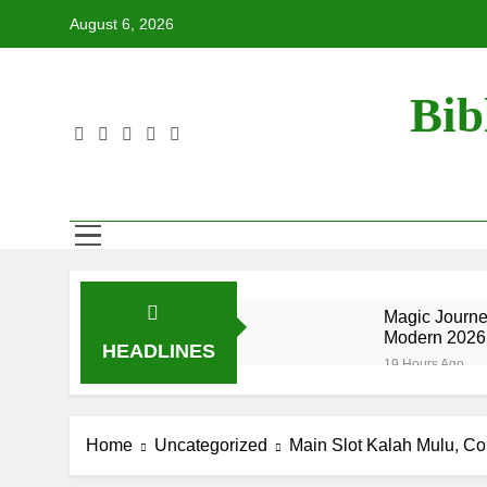
Skip
August 6, 2026
to
content
Bib
Magic Journey
Modern 2026
HEADLINES
19 Hours Ago
Down the Rai
Interaktif 202
2 Days Ago
Home
Uncategorized
Main Slot Kalah Mulu, Co
Wild Spells: 
Hiburan Mod