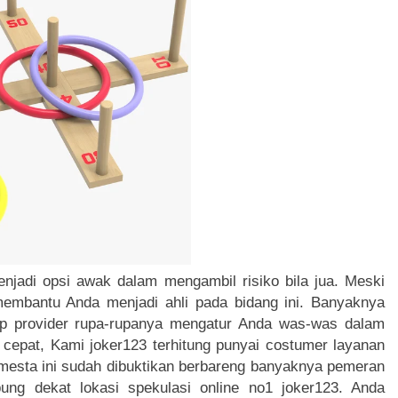
menjadi opsi awak dalam mengambil risiko bila jua. Meski
 membantu Anda menjadi ahli pada bidang ini. Banyaknya
iap provider rupa-rupanya mengatur Anda was-was dalam
 cepat, Kami joker123 terhitung punyai costumer layanan
emesta ini sudah dibuktikan berbareng banyaknya pemeran
bung dekat lokasi spekulasi online no1 joker123. Anda