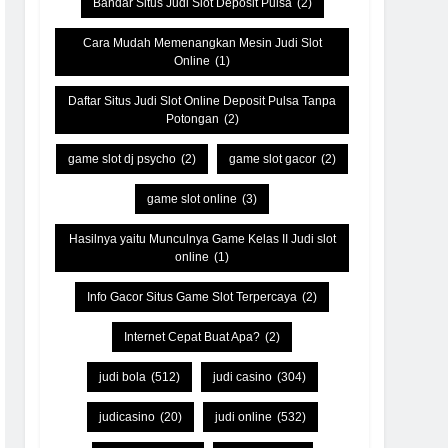
Bandar Situs Judi Slot Deposit Pulsa
(2)
Cara Mudah Memenangkan Mesin Judi Slot
Online
(1)
Daftar Situs Judi Slot Online Deposit Pulsa Tanpa
Potongan
(2)
game slot dj psycho
(2)
game slot gacor
(2)
game slot online
(3)
Hasilnya yaitu Munculnya Game Kelas II Judi slot
online
(1)
Info Gacor Situs Game Slot Terpercaya
(2)
Internet Cepat Buat Apa?
(2)
judi bola
(512)
judi casino
(304)
judicasino
(20)
judi online
(532)