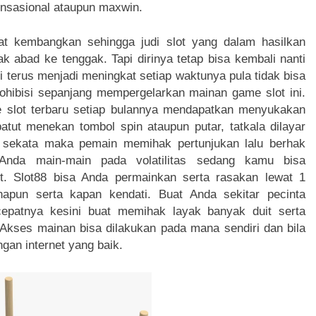
ensasional ataupun maxwin.
kat kembangkan sehingga judi slot yang dalam hasilkan
k abad ke tenggak. Tapi dirinya tetap bisa kembali nanti
i terus menjadi meningkat setiap waktunya pula tidak bisa
ohibisi sepanjang mempergelarkan mainan game slot ini.
 slot terbaru setiap bulannya mendapatkan menyukakan
tut menekan tombol spin ataupun putar, tatkala dilayar
a sekata maka pemain memihak pertunjukan lalu berhak
 Anda main-main pada volatilitas sedang kamu bisa
t. Slot88 bisa Anda permainkan serta rasakan lewat 1
un serta kapan kendati. Buat Anda sekitar pecinta
epatnya kesini buat memihak layak banyak duit serta
 Akses mainan bisa dilakukan pada mana sendiri dan bila
gan internet yang baik.