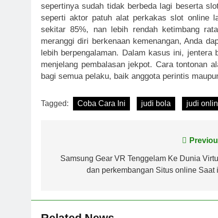
sepertinya sudah tidak berbeda lagi beserta sl
seperti aktor patuh alat perkakas slot online
sekitar 85%, nan lebih rendah ketimbang ra
meranggi diri berkenaan kemenangan, Anda dap
lebih berpengalaman. Dalam kasus ini, jentera 
menjelang pembalasan jekpot. Cara tontonan al
bagi semua pelaku, baik anggota perintis maupun
Tagged:
Coba Cara Ini
judi bola
judi onli
Post
Previou
navigation
Samsung Gear VR Tenggelam Ke Dunia Virtu
dan perkembangan Situs online Saat i