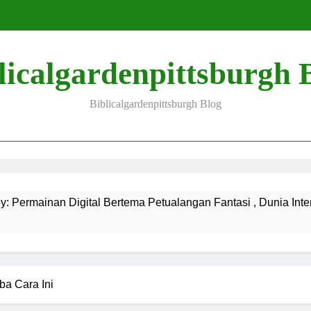
licalgardenpittsburgh 
Biblicalgardenpittsburgh Blog
: Permainan Digital Bertema Petualangan Fantasi , Dunia Inter
ls Permainan Digital Bertema Petualangan Rel Kereta dan Te
6
ba Cara Ini
Permainan Digital Bertema Sihir Fantasi dengan Visual Magis, 
ern 2026