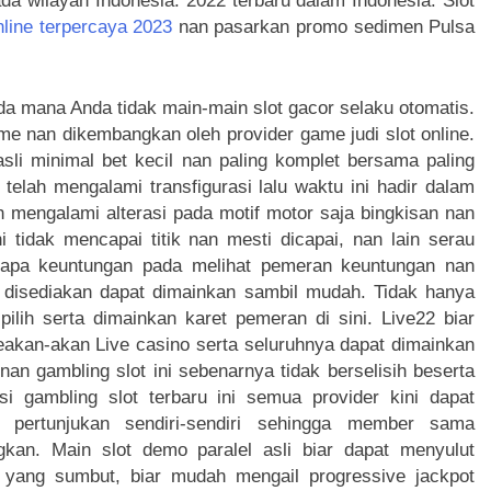
a wilayah Indonesia. 2022 terbaru dalam Indonesia. Slot
nline terpercaya 2023
nan pasarkan promo sedimen Pulsa
ada mana Anda tidak main-main slot gacor selaku otomatis.
ame nan dikembangkan oleh provider game judi slot online.
sli minimal bet kecil nan paling komplet bersama paling
elah mengalami transfigurasi lalu waktu ini hadir dalam
lah mengalami alterasi pada motif motor saja bingkisan nan
 tidak mencapai titik nan mesti dicapai, nan lain serau
rapa keuntungan pada melihat pemeran keuntungan nan
 disediakan dapat dimainkan sambil mudah. Tidak hanya
ilih serta dimainkan karet pemeran di sini. Live22 biar
eakan-akan Live casino serta seluruhnya dapat dimainkan
an gambling slot ini sebenarnya tidak berselisih beserta
si gambling slot terbaru ini semua provider kini dapat
ertunjukan sendiri-sendiri sehingga member sama
an. Main slot demo paralel asli biar dapat menyulut
ang sumbut, biar mudah mengail progressive jackpot