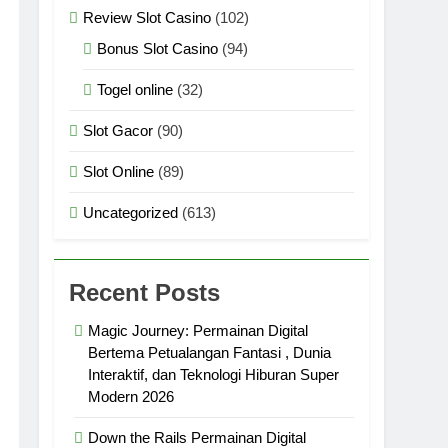
Review Slot Casino
(102)
Bonus Slot Casino
(94)
Togel online
(32)
Slot Gacor
(90)
Slot Online
(89)
Uncategorized
(613)
Recent Posts
Magic Journey: Permainan Digital
Bertema Petualangan Fantasi , Dunia
Interaktif, dan Teknologi Hiburan Super
Modern 2026
Down the Rails Permainan Digital