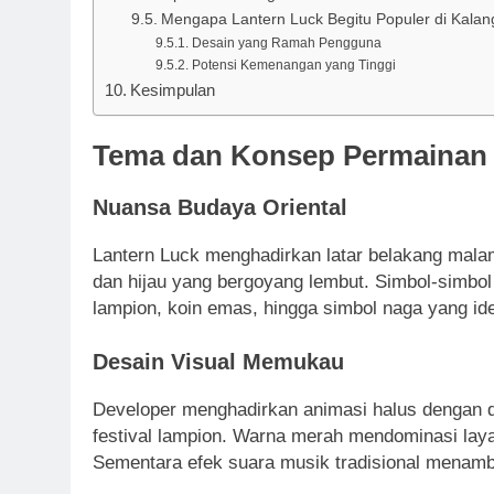
Mengapa Lantern Luck Begitu Populer di Kala
Desain yang Ramah Pengguna
Potensi Kemenangan yang Tinggi
Kesimpulan
Tema dan Konsep Permainan
Nuansa Budaya Oriental
Lantern Luck menghadirkan latar belakang mal
dan hijau yang bergoyang lembut. Simbol-simbol
lampion, koin emas, hingga simbol naga yang i
Desain Visual Memukau
Developer menghadirkan animasi halus dengan de
festival lampion. Warna merah mendominasi lay
Sementara efek suara musik tradisional menamb