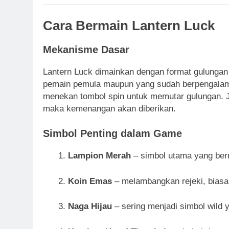
Cara Bermain Lantern Luck
Mekanisme Dasar
Lantern Luck dimainkan dengan format gulunga
pemain pemula maupun yang sudah berpengalaman
menekan tombol spin untuk memutar gulungan. Ji
maka kemenangan akan diberikan.
Simbol Penting dalam Game
Lampion Merah
– simbol utama yang berni
Koin Emas
– melambangkan rejeki, biasan
Naga Hijau
– sering menjadi simbol wild 