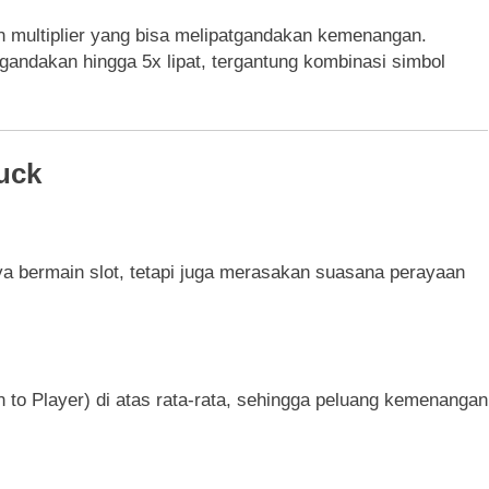
an multiplier yang bisa melipatgandakan kemenangan.
andakan hingga 5x lipat, tergantung kombinasi simbol
uck
ya bermain slot, tetapi juga merasakan suasana perayaan
 to Player) di atas rata-rata, sehingga peluang kemenangan