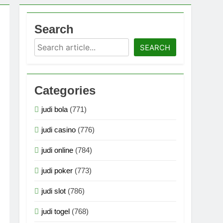
ual Super Menarik, dan Fitur Interaktif
Search
Search
SEARCH
an dan Teknologi Super Generasi Terbaru
an Teknologi Grafis Generasi Terbaru
Categories
judi bola
(771)
judi casino
(776)
judi online
(784)
judi poker
(773)
judi slot
(786)
judi togel
(768)