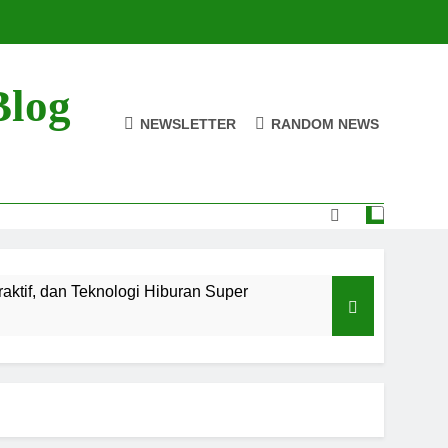
Blog
NEWSLETTER
RANDOM NEWS
aktif, dan Teknologi Hiburan Super
knologi Super Modern, dan Pengalaman
Dunia Super Misterius, dan Teknologi