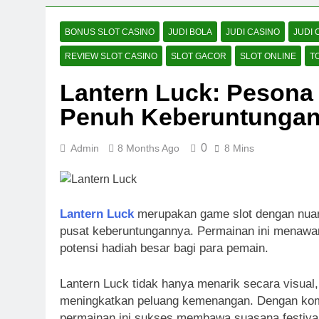
5 Days Ago
Jackpot Hunt
BONUS SLOT CASINO
JUDI BOLA
JUDI CASINO
JUDI 
Di 2026
REVIEW SLOT CASINO
SLOT GACOR
SLOT ONLINE
T
6 Days Ago
Fortune Drag
Lantern Luck: Pesona
2026
7 Days Ago
Penuh Keberuntunga
Buffalo Win 
2026
0
Admin
8 Months Ago
8 Mins
1 Week Ago
Lantern Luck
merupakan game slot dengan nuan
pusat keberuntungannya. Permainan ini menawa
potensi hadiah besar bagi para pemain.
Lantern Luck tidak h
anya menarik secara visual, 
meningkatkan peluang kemenangan. Dengan kombi
permainan ini sukses membawa suasana festival