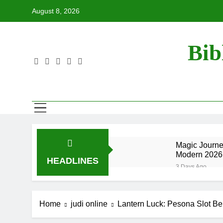
Skip
August 8, 2026
to
content
Bib
Magic Journey
Modern 2026
HEADLINES
3 Days Ago
Down the Rai
Interaktif 202
4 Days Ago
Home
judi online
Lantern Luck: Pesona Slot 
Wild Spells: 
Hiburan Mod