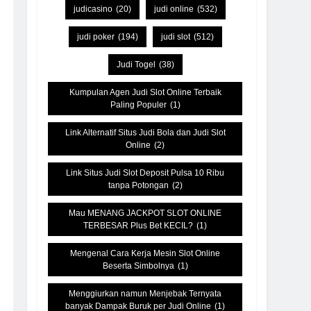
judicasino
(20)
judi online
(532)
judi poker
(194)
judi slot
(512)
Judi Togel
(38)
Kumpulan Agen Judi Slot Online Terbaik
Paling Populer
(1)
Link Alternatif Situs Judi Bola dan Judi Slot
Online
(2)
Link Situs Judi Slot Deposit Pulsa 10 Ribu
tanpa Potongan
(2)
Mau MENANG JACKPOT SLOT ONLINE
TERBESAR Plus Bet KECIL?
(1)
Mengenal Cara Kerja Mesin Slot Online
Beserta Simbolnya
(1)
Menggiurkan namun Menjebak Ternyata
banyak Dampak Buruk per Judi Online
(1)