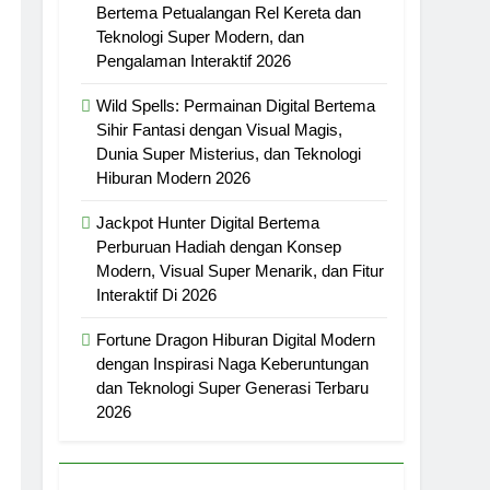
Bertema Petualangan Rel Kereta dan
Teknologi Super Modern, dan
Pengalaman Interaktif 2026
Wild Spells: Permainan Digital Bertema
Sihir Fantasi dengan Visual Magis,
Dunia Super Misterius, dan Teknologi
Hiburan Modern 2026
Jackpot Hunter Digital Bertema
Perburuan Hadiah dengan Konsep
Modern, Visual Super Menarik, dan Fitur
Interaktif Di 2026
Fortune Dragon Hiburan Digital Modern
dengan Inspirasi Naga Keberuntungan
dan Teknologi Super Generasi Terbaru
2026