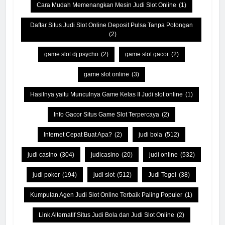
Cara Mudah Memenangkan Mesin Judi Slot Online
(1)
Daftar Situs Judi Slot Online Deposit Pulsa Tanpa Potongan
(2)
game slot dj psycho
(2)
game slot gacor
(2)
game slot online
(3)
Hasilnya yaitu Munculnya Game Kelas II Judi slot online
(1)
Info Gacor Situs Game Slot Terpercaya
(2)
Internet Cepat Buat Apa?
(2)
judi bola
(512)
judi casino
(304)
judicasino
(20)
judi online
(532)
judi poker
(194)
judi slot
(512)
Judi Togel
(38)
Kumpulan Agen Judi Slot Online Terbaik Paling Populer
(1)
Link Alternatif Situs Judi Bola dan Judi Slot Online
(2)