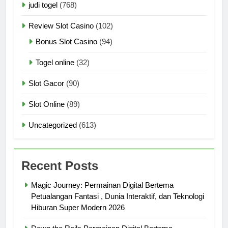
judi togel
(768)
Review Slot Casino
(102)
Bonus Slot Casino
(94)
Togel online
(32)
Slot Gacor
(90)
Slot Online
(89)
Uncategorized
(613)
Recent Posts
Magic Journey: Permainan Digital Bertema
Petualangan Fantasi , Dunia Interaktif, dan Teknologi
Hiburan Super Modern 2026