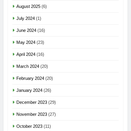
August 2025
(6)
July 2024
(1)
June 2024
(16)
May 2024
(23)
April 2024
(16)
March 2024
(20)
February 2024
(20)
January 2024
(26)
December 2023
(29)
November 2023
(27)
October 2023
(11)