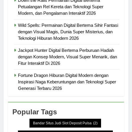
Down the Rails Permainan Digital Bertema
Petualangan Rel Kereta dan Teknologi Super
Modern, dan Pengalaman Interaktif 2026
Wild Spells: Permainan Digital Bertema Sihir Fantasi
dengan Visual Magis, Dunia Super Misterius, dan
Teknologi Hiburan Modern 2026
Jackpot Hunter Digital Bertema Perburuan Hadiah
dengan Konsep Modern, Visual Super Menarik, dan
Fitur Interaktif Di 2026
Fortune Dragon Hiburan Digital Modern dengan
Inspirasi Naga Keberuntungan dan Teknologi Super
Generasi Terbaru 2026
Popular Tags
Bandar Situs Judi Slot Deposit Pulsa
(2)