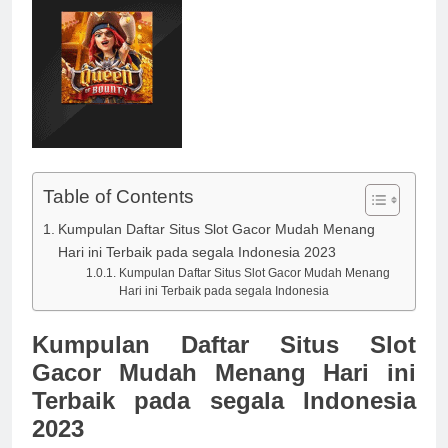
Table of Contents
Kumpulan Daftar Situs Slot Gacor Mudah Menang
Hari ini Terbaik pada segala Indonesia 2023
Kumpulan Daftar Situs Slot Gacor Mudah Menang
Hari ini Terbaik pada segala Indonesia
Kumpulan Daftar Situs Slot
Gacor Mudah Menang Hari ini
Terbaik pada segala Indonesia
2023