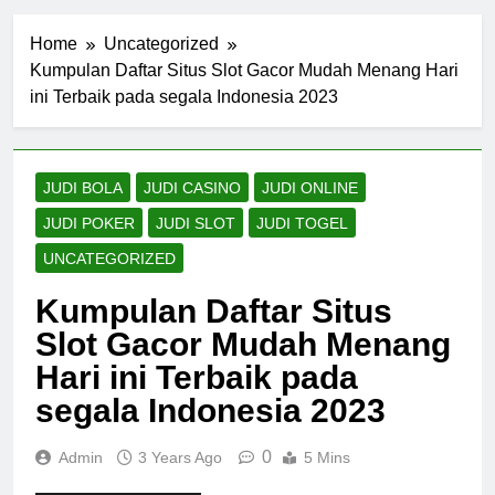
Home
Uncategorized
Kumpulan Daftar Situs Slot Gacor Mudah Menang Hari
ini Terbaik pada segala Indonesia 2023
JUDI BOLA
JUDI CASINO
JUDI ONLINE
JUDI POKER
JUDI SLOT
JUDI TOGEL
UNCATEGORIZED
Kumpulan Daftar Situs
Slot Gacor Mudah Menang
Hari ini Terbaik pada
segala Indonesia 2023
0
Admin
3 Years Ago
5 Mins