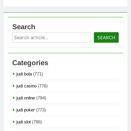
Search
Search
SEARCH
Categories
judi bola
(771)
judi casino
(776)
judi online
(784)
judi poker
(773)
judi slot
(786)