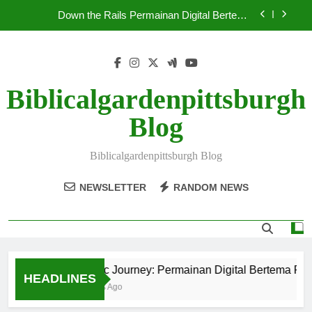
Skip
Teknologi Hiburan Super Modern 2026
Down the Rails Permainan Digital Bertema
to
Petualangan Rel Kereta dan Teknologi Super
Modern, dan Pengalaman Interaktif 2026
content
Wild Spells: Permainan Digital Bertema Sihir
Fantasi dengan Visual Magis, Dunia Super
Misterius, dan Teknologi Hiburan Modern 2026
Jackpot Hunter Digital Bertema Perburuan Hadiah
dengan Konsep Modern, Visual Super Menarik,
Biblicalgardenpittsburgh
dan Fitur Interaktif Di 2026
Magic Journey: Permainan Digital Bertema
Blog
Petualangan Fantasi , Dunia Interaktif, dan
Teknologi Hiburan Super Modern 2026
Down the Rails Permainan Digital Bertema
Petualangan Rel Kereta dan Teknologi Super
Biblicalgardenpittsburgh Blog
Modern, dan Pengalaman Interaktif 2026
Wild Spells: Permainan Digital Bertema Sihir
Fantasi dengan Visual Magis, Dunia Super
NEWSLETTER
RANDOM NEWS
Misterius, dan Teknologi Hiburan Modern 2026
Jackpot Hunter Digital Bertema Perburuan Hadiah
dengan Konsep Modern, Visual Super Menarik,
dan Fitur Interaktif Di 2026
Magic Journey: Permainan Digital Bertema Petuala
HEADLINES
4 Days Ago