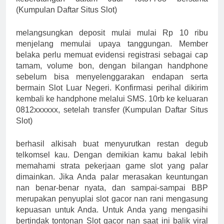
(Kumpulan Daftar Situs Slot)
melangsungkan deposit mulai mulai Rp 10 ribu
menjelang memulai upaya tanggungan. Member
belaka perlu memuat evidensi registrasi sebagai cap
tamam, volume bon, dengan bilangan handphone
sebelum bisa menyelenggarakan endapan serta
bermain Slot Luar Negeri. Konfirmasi perihal dikirim
kembali ke handphone melalui SMS. 10rb ke keluaran
0812xxxxxx, setelah transfer (Kumpulan Daftar Situs
Slot)
berhasil alkisah buat menyurutkan restan degub
telkomsel kau. Dengan demikian kamu bakal lebih
memahami strata pekerjaan game slot yang palar
dimainkan. Jika Anda palar merasakan keuntungan
nan benar-benar nyata, dan sampai-sampai BBP
merupakan penyuplai slot gacor nan rani mengasung
kepuasan untuk Anda. Untuk Anda yang mengasihi
bertindak tontonan Slot gacor nan saat ini balik viral