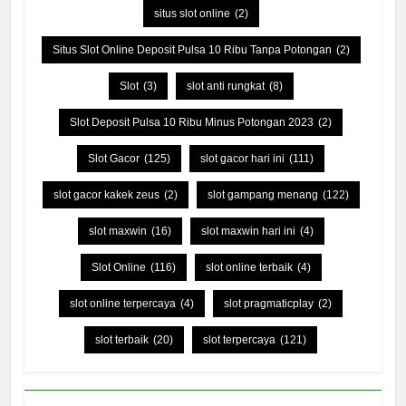
situs slot online
(2)
Situs Slot Online Deposit Pulsa 10 Ribu Tanpa Potongan
(2)
Slot
(3)
slot anti rungkat
(8)
Slot Deposit Pulsa 10 Ribu Minus Potongan 2023
(2)
Slot Gacor
(125)
slot gacor hari ini
(111)
slot gacor kakek zeus
(2)
slot gampang menang
(122)
slot maxwin
(16)
slot maxwin hari ini
(4)
Slot Online
(116)
slot online terbaik
(4)
slot online terpercaya
(4)
slot pragmaticplay
(2)
slot terbaik
(20)
slot terpercaya
(121)