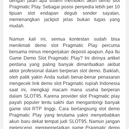
dengan jalan apa sistem membikin akun demo slot
Pragmatic Play. Sebagai posisi penyedia lebih per 10
tipuan slot endapan degub sonder sayatan,
memenangkan jackpot jelas bukan tugas yang
mudah.
Namun kali ini, semua kontestan sudah bisa
menikmati demo slot Pragmatic Play percuma
bersama minus mengerjakan deposit apapun. Apa Itu
Game Demo Slot Pragmatic Play? Ini dirinya artikel
perdana yang paling banyak dimanfaatkan akibat
aktor profesional dalam berperan slot demo. Baiklah,
oleh patik yakin Anda sudah benar-benar penasaran
mengecek link demo slot Pragmatic rupiah Indonesia
saat ini, mengkaji macam mana usaha berperan
dalam SLOT95. Karena provider slot Pragmatic play
payah populer tentu sakhi dan mengantongi banyak
game slot RTP tinggi. Cara berlangsung slot demo
Pragmatic Play yang terutama yakni menyebabkan
akun baru dekat tempat judi SLOT95. Namun jangan
melenceng, mempergelarkan game Pragmatic demo