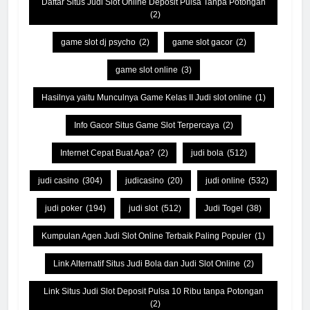
Daftar Situs Judi Slot Online Deposit Pulsa Tanpa Potongan
(2)
game slot dj psycho
(2)
game slot gacor
(2)
game slot online
(3)
Hasilnya yaitu Munculnya Game Kelas II Judi slot online
(1)
Info Gacor Situs Game Slot Terpercaya
(2)
Internet Cepat Buat Apa?
(2)
judi bola
(512)
judi casino
(304)
judicasino
(20)
judi online
(532)
judi poker
(194)
judi slot
(512)
Judi Togel
(38)
Kumpulan Agen Judi Slot Online Terbaik Paling Populer
(1)
Link Alternatif Situs Judi Bola dan Judi Slot Online
(2)
Link Situs Judi Slot Deposit Pulsa 10 Ribu tanpa Potongan
(2)