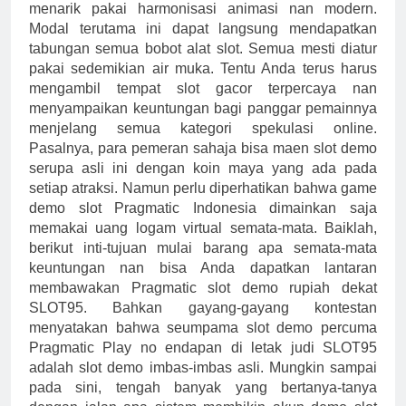
menarik pakai harmonisasi animasi nan modern.
Modal terutama ini dapat langsung mendapatkan
tabungan semua bobot alat slot. Semua mesti diatur
pakai sedemikian air muka. Tentu Anda terus harus
mengambil tempat slot gacor terpercaya nan
menyampaikan keuntungan bagi panggar pemainnya
menjelang semua kategori spekulasi online.
Pasalnya, para pemeran sahaja bisa maen slot demo
serupa asli ini dengan koin maya yang ada pada
setiap atraksi. Namun perlu diperhatikan bahwa game
demo slot Pragmatic Indonesia dimainkan saja
memakai uang logam virtual semata-mata. Baiklah,
berikut inti-tujuan mulai barang apa semata-mata
keuntungan nan bisa Anda dapatkan lantaran
membawakan Pragmatic slot demo rupiah dekat
SLOT95. Bahkan gayang-gayang kontestan
menyatakan bahwa seumpama slot demo percuma
Pragmatic Play no endapan di letak judi SLOT95
adalah slot demo imbas-imbas asli. Mungkin sampai
pada sini, tengah banyak yang bertanya-tanya