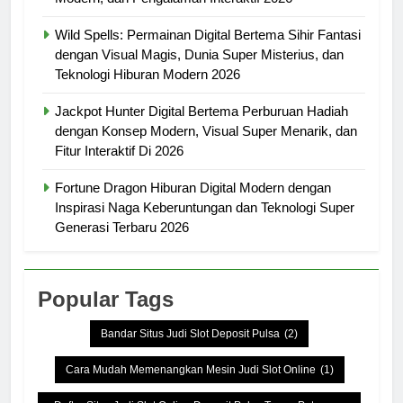
Wild Spells: Permainan Digital Bertema Sihir Fantasi
dengan Visual Magis, Dunia Super Misterius, dan
Teknologi Hiburan Modern 2026
Jackpot Hunter Digital Bertema Perburuan Hadiah
dengan Konsep Modern, Visual Super Menarik, dan
Fitur Interaktif Di 2026
Fortune Dragon Hiburan Digital Modern dengan
Inspirasi Naga Keberuntungan dan Teknologi Super
Generasi Terbaru 2026
Popular Tags
Bandar Situs Judi Slot Deposit Pulsa
(2)
Cara Mudah Memenangkan Mesin Judi Slot Online
(1)