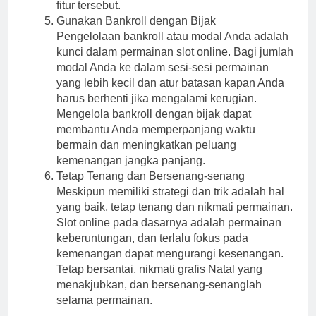
fitur tersebut.
Gunakan Bankroll dengan Bijak
Pengelolaan bankroll atau modal Anda adalah
kunci dalam permainan slot online. Bagi jumlah
modal Anda ke dalam sesi-sesi permainan
yang lebih kecil dan atur batasan kapan Anda
harus berhenti jika mengalami kerugian.
Mengelola bankroll dengan bijak dapat
membantu Anda memperpanjang waktu
bermain dan meningkatkan peluang
kemenangan jangka panjang.
Tetap Tenang dan Bersenang-senang
Meskipun memiliki strategi dan trik adalah hal
yang baik, tetap tenang dan nikmati permainan.
Slot online pada dasarnya adalah permainan
keberuntungan, dan terlalu fokus pada
kemenangan dapat mengurangi kesenangan.
Tetap bersantai, nikmati grafis Natal yang
menakjubkan, dan bersenang-senanglah
selama permainan.