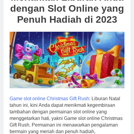
dengan Slot Online yang
Penuh Hadiah di 2023
Game slot online Christmas Gift Rush
: Liburan Natal
tahun ini, kini Anda dapat menikmati kegembiraan
tambahan dengan permainan slot online yang
menggetarkan hati, yakni Game slot online Christmas
Gift Rush. Permainan ini menawarkan pengalaman
bermain yang meriah dan penuh hadiah,