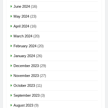
June 2024
(16)
May 2024
(23)
April 2024
(16)
March 2024
(20)
February 2024
(20)
January 2024
(26)
December 2023
(29)
November 2023
(27)
October 2023
(11)
September 2023
(3)
August 2023
(9)