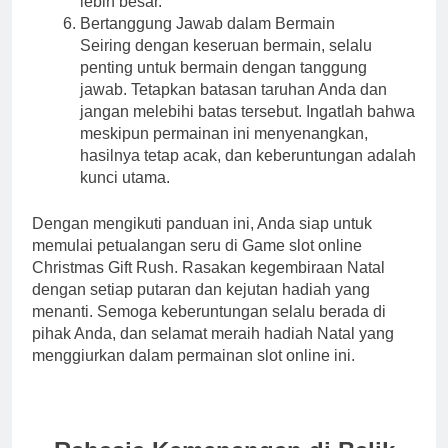
lebih besar.
Bertanggung Jawab dalam Bermain
Seiring dengan keseruan bermain, selalu
penting untuk bermain dengan tanggung
jawab. Tetapkan batasan taruhan Anda dan
jangan melebihi batas tersebut. Ingatlah bahwa
meskipun permainan ini menyenangkan,
hasilnya tetap acak, dan keberuntungan adalah
kunci utama.
Dengan mengikuti panduan ini, Anda siap untuk
memulai petualangan seru di Game slot online
Christmas Gift Rush. Rasakan kegembiraan Natal
dengan setiap putaran dan kejutan hadiah yang
menanti. Semoga keberuntungan selalu berada di
pihak Anda, dan selamat meraih hadiah Natal yang
menggiurkan dalam permainan slot online ini.