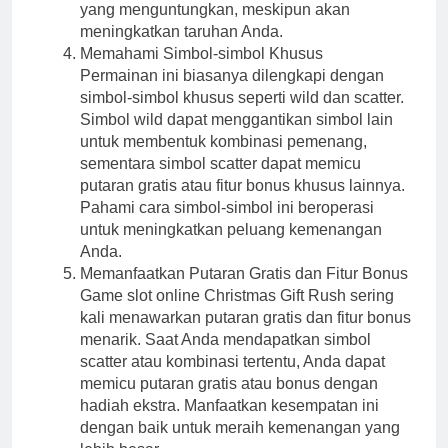
yang menguntungkan, meskipun akan
meningkatkan taruhan Anda.
Memahami Simbol-simbol Khusus
Permainan ini biasanya dilengkapi dengan
simbol-simbol khusus seperti wild dan scatter.
Simbol wild dapat menggantikan simbol lain
untuk membentuk kombinasi pemenang,
sementara simbol scatter dapat memicu
putaran gratis atau fitur bonus khusus lainnya.
Pahami cara simbol-simbol ini beroperasi
untuk meningkatkan peluang kemenangan
Anda.
Memanfaatkan Putaran Gratis dan Fitur Bonus
Game slot online Christmas Gift Rush sering
kali menawarkan putaran gratis dan fitur bonus
menarik. Saat Anda mendapatkan simbol
scatter atau kombinasi tertentu, Anda dapat
memicu putaran gratis atau bonus dengan
hadiah ekstra. Manfaatkan kesempatan ini
dengan baik untuk meraih kemenangan yang