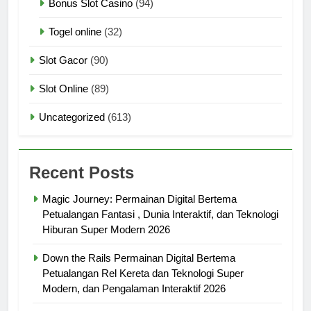
Bonus Slot Casino
(94)
Togel online
(32)
Slot Gacor
(90)
Slot Online
(89)
Uncategorized
(613)
Recent Posts
Magic Journey: Permainan Digital Bertema
Petualangan Fantasi , Dunia Interaktif, dan Teknologi
Hiburan Super Modern 2026
Down the Rails Permainan Digital Bertema
Petualangan Rel Kereta dan Teknologi Super
Modern, dan Pengalaman Interaktif 2026