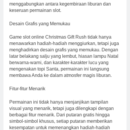
menggabungkan antara kegembiraan liburan dan
keseruan permainan slot.
Desain Grafis yang Memukau
Game slot online Christmas Gift Rush tidak hanya
menawarkan hadiah-hadiah menggiurkan, tetapi juga
menghadirkan desain grafis yang memukau. Dengan
latar belakang salju yang lembut, hiasan lampu Natal
berwarna-warni, dan karakter-karakter lucu yang
mengenakan topi Santa, permainan ini langsung
membawa Anda ke dalam atmosfer magis liburan.
Fitur-fitur Menarik
Permainan ini tidak hanya menjanjikan tampilan
visual yang menarik, tetapi juga dilengkapi dengan
berbagai fitur menarik. Dari putaran gratis hingga
simbol-simbol khusus, setiap putaran memberikan
kesempatan untuk memenangkan hadiah-hadiah