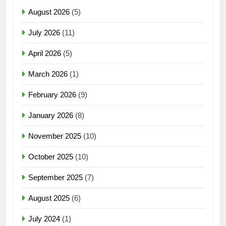
August 2026
(5)
July 2026
(11)
April 2026
(5)
March 2026
(1)
February 2026
(9)
January 2026
(8)
November 2025
(10)
October 2025
(10)
September 2025
(7)
August 2025
(6)
July 2024
(1)