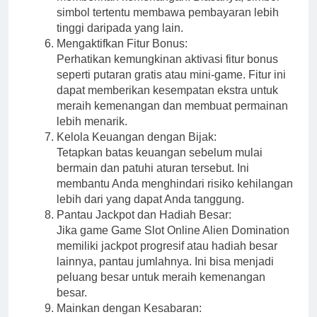
simbol tertentu membawa pembayaran lebih
tinggi daripada yang lain.
Mengaktifkan Fitur Bonus:
Perhatikan kemungkinan aktivasi fitur bonus
seperti putaran gratis atau mini-game. Fitur ini
dapat memberikan kesempatan ekstra untuk
meraih kemenangan dan membuat permainan
lebih menarik.
Kelola Keuangan dengan Bijak:
Tetapkan batas keuangan sebelum mulai
bermain dan patuhi aturan tersebut. Ini
membantu Anda menghindari risiko kehilangan
lebih dari yang dapat Anda tanggung.
Pantau Jackpot dan Hadiah Besar:
Jika game Game Slot Online Alien Domination
memiliki jackpot progresif atau hadiah besar
lainnya, pantau jumlahnya. Ini bisa menjadi
peluang besar untuk meraih kemenangan
besar.
Mainkan dengan Kesabaran: