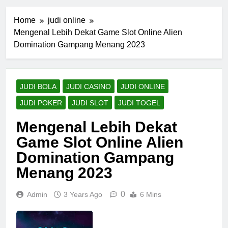
Home
judi online
Mengenal Lebih Dekat Game Slot Online Alien
Domination Gampang Menang 2023
JUDI BOLA
JUDI CASINO
JUDI ONLINE
JUDI POKER
JUDI SLOT
JUDI TOGEL
Mengenal Lebih Dekat
Game Slot Online Alien
Domination Gampang
Menang 2023
0
Admin
3 Years Ago
6 Mins