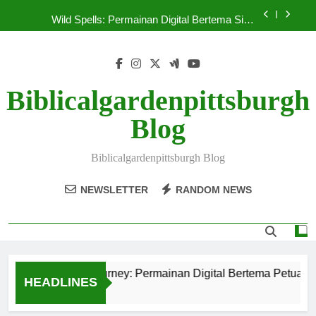
Skip
Modern, dan Pengalaman Interaktif 2026
Wild Spells: Permainan Digital Bertema Sihir
to
Fantasi dengan Visual Magis, Dunia Super
Misterius, dan Teknologi Hiburan Modern 2026
content
Jackpot Hunter Digital Bertema Perburuan Hadiah
dengan Konsep Modern, Visual Super Menarik,
dan Fitur Interaktif Di 2026
Magic Journey: Permainan Digital Bertema
Petualangan Fantasi , Dunia Interaktif, dan
Biblicalgardenpittsburgh
Teknologi Hiburan Super Modern 2026
Down the Rails Permainan Digital Bertema
Blog
Petualangan Rel Kereta dan Teknologi Super
Modern, dan Pengalaman Interaktif 2026
Wild Spells: Permainan Digital Bertema Sihir
Fantasi dengan Visual Magis, Dunia Super
Biblicalgardenpittsburgh Blog
Misterius, dan Teknologi Hiburan Modern 2026
Jackpot Hunter Digital Bertema Perburuan Hadiah
dengan Konsep Modern, Visual Super Menarik,
NEWSLETTER
RANDOM NEWS
dan Fitur Interaktif Di 2026
Magic Journey: Permainan Digital Bertema Petualangan F
HEADLINES
2 Days Ago