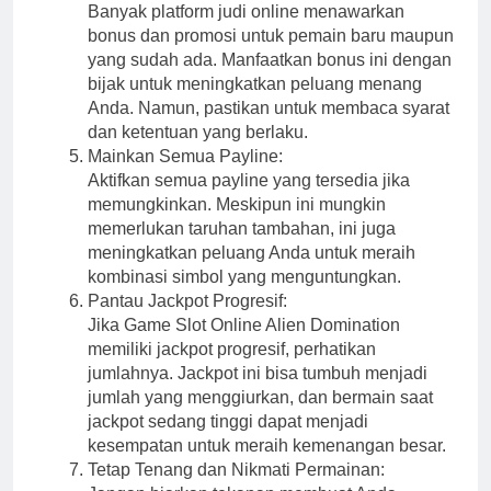
Banyak platform judi online menawarkan
bonus dan promosi untuk pemain baru maupun
yang sudah ada. Manfaatkan bonus ini dengan
bijak untuk meningkatkan peluang menang
Anda. Namun, pastikan untuk membaca syarat
dan ketentuan yang berlaku.
Mainkan Semua Payline:
Aktifkan semua payline yang tersedia jika
memungkinkan. Meskipun ini mungkin
memerlukan taruhan tambahan, ini juga
meningkatkan peluang Anda untuk meraih
kombinasi simbol yang menguntungkan.
Pantau Jackpot Progresif:
Jika Game Slot Online Alien Domination
memiliki jackpot progresif, perhatikan
jumlahnya. Jackpot ini bisa tumbuh menjadi
jumlah yang menggiurkan, dan bermain saat
jackpot sedang tinggi dapat menjadi
kesempatan untuk meraih kemenangan besar.
Tetap Tenang dan Nikmati Permainan: