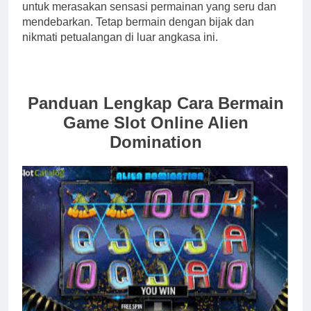
untuk merasakan sensasi permainan yang seru dan
mendebarkan. Tetap bermain dengan bijak dan
nikmati petualangan di luar angkasa ini.
Panduan Lengkap Cara Bermain
Game Slot Online Alien
Domination