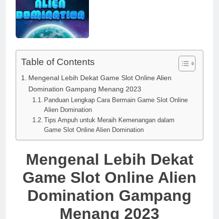
Table of Contents
Mengenal Lebih Dekat Game Slot Online Alien
Domination Gampang Menang 2023
Panduan Lengkap Cara Bermain Game Slot Online
Alien Domination
Tips Ampuh untuk Meraih Kemenangan dalam
Game Slot Online Alien Domination
Mengenal Lebih Dekat
Game Slot Online Alien
Domination Gampang
Menang 2023