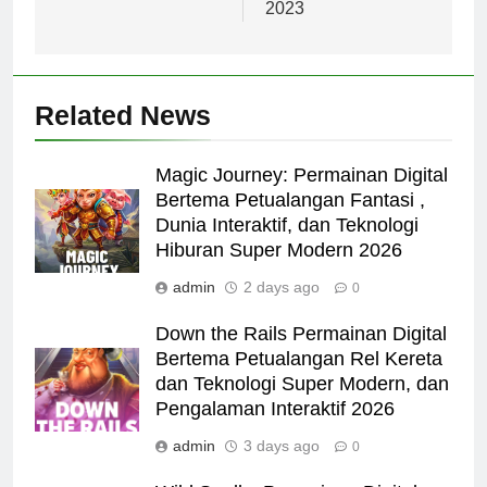
2023
Related News
Magic Journey: Permainan Digital
Bertema Petualangan Fantasi ,
Dunia Interaktif, dan Teknologi
Hiburan Super Modern 2026
admin
2 days ago
0
Down the Rails Permainan Digital
Bertema Petualangan Rel Kereta
dan Teknologi Super Modern, dan
Pengalaman Interaktif 2026
admin
3 days ago
0