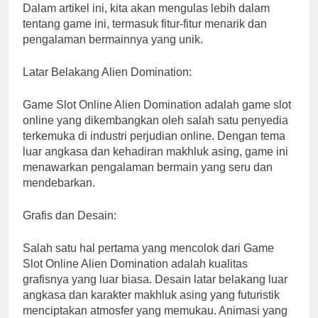
Dalam artikel ini, kita akan mengulas lebih dalam
tentang game ini, termasuk fitur-fitur menarik dan
pengalaman bermainnya yang unik.
Latar Belakang Alien Domination:
Game Slot Online Alien Domination adalah game slot
online yang dikembangkan oleh salah satu penyedia
terkemuka di industri perjudian online. Dengan tema
luar angkasa dan kehadiran makhluk asing, game ini
menawarkan pengalaman bermain yang seru dan
mendebarkan.
Grafis dan Desain:
Salah satu hal pertama yang mencolok dari Game
Slot Online Alien Domination adalah kualitas
grafisnya yang luar biasa. Desain latar belakang luar
angkasa dan karakter makhluk asing yang futuristik
menciptakan atmosfer yang memukau. Animasi yang