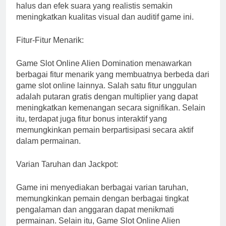
halus dan efek suara yang realistis semakin
meningkatkan kualitas visual dan auditif game ini.
Fitur-Fitur Menarik:
Game Slot Online Alien Domination menawarkan
berbagai fitur menarik yang membuatnya berbeda dari
game slot online lainnya. Salah satu fitur unggulan
adalah putaran gratis dengan multiplier yang dapat
meningkatkan kemenangan secara signifikan. Selain
itu, terdapat juga fitur bonus interaktif yang
memungkinkan pemain berpartisipasi secara aktif
dalam permainan.
Varian Taruhan dan Jackpot:
Game ini menyediakan berbagai varian taruhan,
memungkinkan pemain dengan berbagai tingkat
pengalaman dan anggaran dapat menikmati
permainan. Selain itu, Game Slot Online Alien