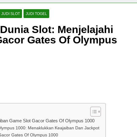
er Digital Bertema Perburuan Hadiah dengan Konsep Modern, Vis
JUDI SLOT
JUDI TOGEL
Dunia Slot: Menjelajahi
on Hiburan Digital Modern dengan Inspirasi Naga Keberuntung
Gacor Gates Of Olympus
Hiburan Digital Super Modern dengan Nuansa Padang Savana d
jaiban Game Slot Gacor Gates Of Olympus 1000
lympus 1000: Menaklukkan Keajaiban Dan Jackpot
 Gacor Gates Of Olympus 1000