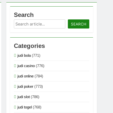
ual Super Menarik, dan Fitur Interaktif
Search
Search
SEARCH
an dan Teknologi Super Generasi Terbaru
an Teknologi Grafis Generasi Terbaru
Categories
judi bola
(771)
judi casino
(776)
judi online
(784)
judi poker
(773)
judi slot
(786)
judi togel
(768)