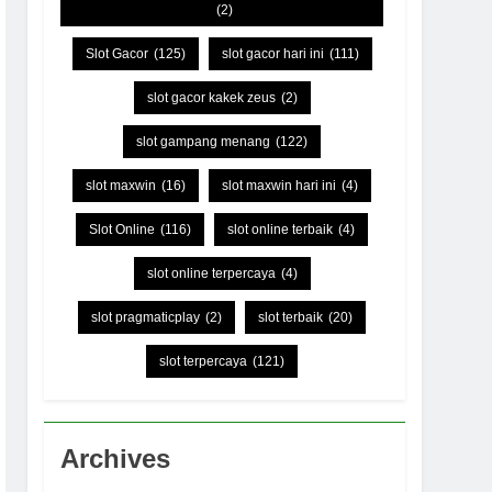
(2)
Slot Gacor
(125)
slot gacor hari ini
(111)
slot gacor kakek zeus
(2)
slot gampang menang
(122)
slot maxwin
(16)
slot maxwin hari ini
(4)
Slot Online
(116)
slot online terbaik
(4)
slot online terpercaya
(4)
slot pragmaticplay
(2)
slot terbaik
(20)
slot terpercaya
(121)
Archives