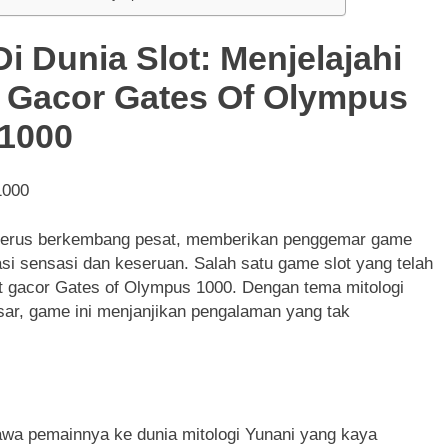
i Dunia Slot: Menjelajahi
 Gacor Gates Of Olympus
1000
erus berkembang pesat, memberikan penggemar game
si sensasi dan keseruan. Salah satu game slot yang telah
t gacor Gates of Olympus 1000. Dengan tema mitologi
ar, game ini menjanjikan pengalaman yang tak
a pemainnya ke dunia mitologi Yunani yang kaya