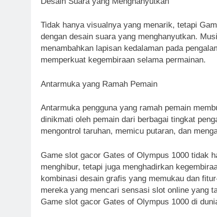
Desain Suara yang Menghanyutkan
Tidak hanya visualnya yang menarik, tetapi Gam
dengan desain suara yang menghanyutkan. Musik
menambahkan lapisan kedalaman pada pengalam
memperkuat kegembiraan selama permainan.
Antarmuka yang Ramah Pemain
Antarmuka pengguna yang ramah pemain membua
dinikmati oleh pemain dari berbagai tingkat pe
mengontrol taruhan, memicu putaran, dan meng
Game slot gacor Gates of Olympus 1000 tidak 
menghibur, tetapi juga menghadirkan kegembiraa
kombinasi desain grafis yang memukau dan fitur-
mereka yang mencari sensasi slot online yang t
Game slot gacor Gates of Olympus 1000 di dunia