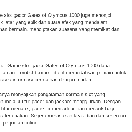
e slot gacor Gates of Olympus 1000 juga menonjol
 latar yang epik dan suara efek yang mendalam
an bermain, menciptakan suasana yang memikat dan
t Game slot gacor Gates of Olympus 1000 dapat
ngalaman. Tombol-tombol intuitif memudahkan pemain untuk
akses informasi permainan dengan mudah.
hanya menyajikan pengalaman bermain slot yang
n melalui fitur gacor dan jackpot menggiurkan. Dengan
fitur menarik, game ini menjadi pilihan menarik bagi
ak terlupakan. Segera merasakan keajaiban dan keseruan
 perjudian online.