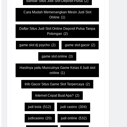
Bandar Situs Judi Slot Deposit Pulsa
(2)
Cara Mudah Memenangkan Mesin Judi Slot
Online
(1)
Daftar Situs Judi Slot Online Deposit Pulsa Tanpa
Potongan
(2)
game slot dj psycho
(2)
game slot gacor
(2)
game slot online
(3)
Hasilnya yaitu Munculnya Game Kelas II Judi slot
online
(1)
Info Gacor Situs Game Slot Terpercaya
(2)
Internet Cepat Buat Apa?
(2)
judi bola
(512)
judi casino
(304)
judicasino
(20)
judi online
(532)