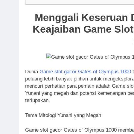
Menggali Keseruan D
Keajaiban Game Slot
Dunia
Game slot gacor Gates of Olympus 1000
t
peluang lebih banyak pilihan untuk mengeksplora
mencuri perhatian para pemain adalah Game slo
Yunani yang megah dan potensi kemenangan bes
terlupakan.
Tema Mitologi Yunani yang Megah
Game slot gacor Gates of Olympus 1000 membaw