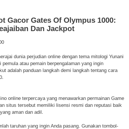
t Gacor Gates Of Olympus 1000:
eajaiban Dan Jackpot
erajai dunia perjudian online dengan tema mitologi Yunani
gi pemula atau pemain berpengalaman yang ingin
kut adalah panduan langkah demi langkah tentang cara
0.
sino online terpercaya yang menawarkan permainan Game
n situs tersebut memiliki lisensi resmi dan reputasi baik
yang aman dan adil.
mlah taruhan yang ingin Anda pasang. Gunakan tombol-