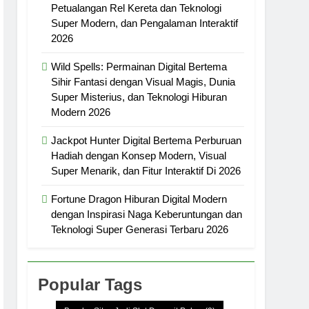
Petualangan Rel Kereta dan Teknologi
Super Modern, dan Pengalaman Interaktif
2026
Wild Spells: Permainan Digital Bertema
Sihir Fantasi dengan Visual Magis, Dunia
Super Misterius, dan Teknologi Hiburan
Modern 2026
Jackpot Hunter Digital Bertema Perburuan
Hadiah dengan Konsep Modern, Visual
Super Menarik, dan Fitur Interaktif Di 2026
Fortune Dragon Hiburan Digital Modern
dengan Inspirasi Naga Keberuntungan dan
Teknologi Super Generasi Terbaru 2026
Popular Tags