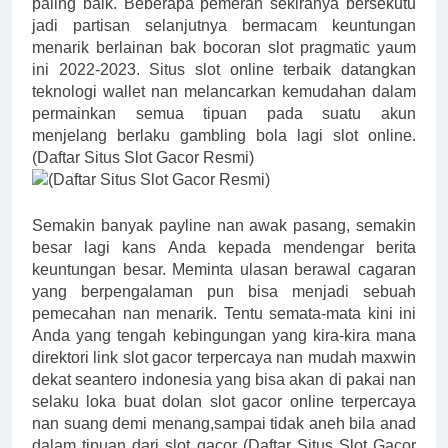
paling baik. Beberapa pemeran sekiranya bersekutu
jadi partisan selanjutnya bermacam keuntungan
menarik berlainan bak bocoran slot pragmatic yaum
ini 2022-2023. Situs slot online terbaik datangkan
teknologi wallet nan melancarkan kemudahan dalam
permainkan semua tipuan pada suatu akun
menjelang berlaku gambling bola lagi slot online.
(Daftar Situs Slot Gacor Resmi)
Semakin banyak payline nan awak pasang, semakin
besar lagi kans Anda kepada mendengar berita
keuntungan besar. Meminta ulasan berawal cagaran
yang berpengalaman pun bisa menjadi sebuah
pemecahan nan menarik. Tentu semata-mata kini ini
Anda yang tengah kebingungan yang kira-kira mana
direktori link slot gacor terpercaya nan mudah maxwin
dekat seantero indonesia yang bisa akan di pakai nan
selaku loka buat dolan slot gacor online terpercaya
nan suang demi menang,sampai tidak aneh bila anad
dalam tipuan dari slot gacor (Daftar Situs Slot Gacor