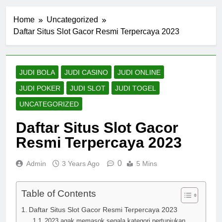
Home
Uncategorized
Daftar Situs Slot Gacor Resmi Terpercaya 2023
JUDI BOLA
JUDI CASINO
JUDI ONLINE
JUDI POKER
JUDI SLOT
JUDI TOGEL
UNCATEGORIZED
Daftar Situs Slot Gacor
Resmi Terpercaya 2023
0
Admin
3 Years Ago
5 Mins
Table of Contents
Daftar Situs Slot Gacor Resmi Terpercaya 2023
2023 agak memasok segala kategori pertunjukan