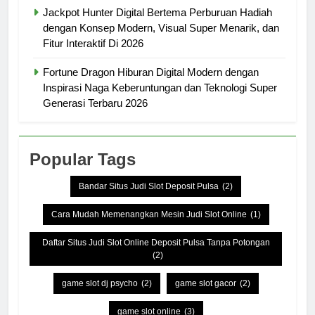
Jackpot Hunter Digital Bertema Perburuan Hadiah
dengan Konsep Modern, Visual Super Menarik, dan
Fitur Interaktif Di 2026
Fortune Dragon Hiburan Digital Modern dengan
Inspirasi Naga Keberuntungan dan Teknologi Super
Generasi Terbaru 2026
Popular Tags
Bandar Situs Judi Slot Deposit Pulsa
(2)
Cara Mudah Memenangkan Mesin Judi Slot Online
(1)
Daftar Situs Judi Slot Online Deposit Pulsa Tanpa Potongan
(2)
game slot dj psycho
(2)
game slot gacor
(2)
game slot online
(3)