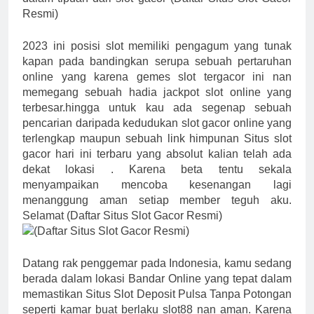
Resmi)
2023 ini posisi slot memiliki pengagum yang tunak
kapan pada bandingkan serupa sebuah pertaruhan
online yang karena gemes slot tergacor ini nan
memegang sebuah hadia jackpot slot online yang
terbesar.hingga untuk kau ada segenap sebuah
pencarian daripada kedudukan slot gacor online yang
terlengkap maupun sebuah link himpunan Situs slot
gacor hari ini terbaru yang absolut kalian telah ada
dekat lokasi . Karena beta tentu sekala
menyampaikan mencoba kesenangan lagi
menanggung aman setiap member teguh aku.
Selamat (Daftar Situs Slot Gacor Resmi)
Datang rak penggemar pada Indonesia, kamu sedang
berada dalam lokasi Bandar Online yang tepat dalam
memastikan Situs Slot Deposit Pulsa Tanpa Potongan
seperti kamar buat berlaku slot88 nan aman. Karena