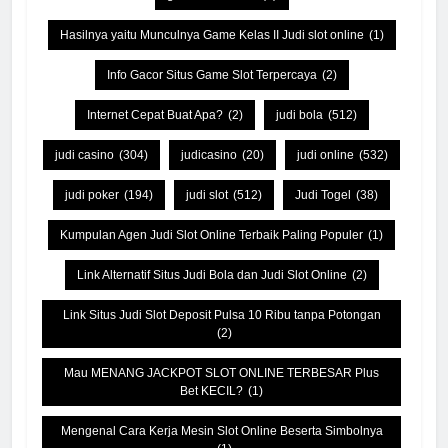
Hasilnya yaitu Munculnya Game Kelas II Judi slot online
(1)
Info Gacor Situs Game Slot Terpercaya
(2)
Internet Cepat Buat Apa?
(2)
judi bola
(512)
judi casino
(304)
judicasino
(20)
judi online
(532)
judi poker
(194)
judi slot
(512)
Judi Togel
(38)
Kumpulan Agen Judi Slot Online Terbaik Paling Populer
(1)
Link Alternatif Situs Judi Bola dan Judi Slot Online
(2)
Link Situs Judi Slot Deposit Pulsa 10 Ribu tanpa Potongan
(2)
Mau MENANG JACKPOT SLOT ONLINE TERBESAR Plus
Bet KECIL?
(1)
Mengenal Cara Kerja Mesin Slot Online Beserta Simbolnya