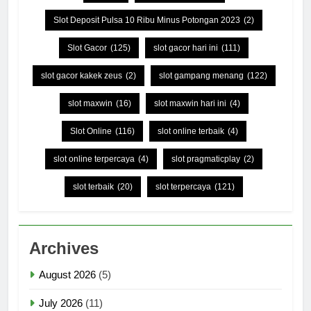
Slot Deposit Pulsa 10 Ribu Minus Potongan 2023
(2)
Slot Gacor
(125)
slot gacor hari ini
(111)
slot gacor kakek zeus
(2)
slot gampang menang
(122)
slot maxwin
(16)
slot maxwin hari ini
(4)
Slot Online
(116)
slot online terbaik
(4)
slot online terpercaya
(4)
slot pragmaticplay
(2)
slot terbaik
(20)
slot terpercaya
(121)
Archives
August 2026
(5)
July 2026
(11)