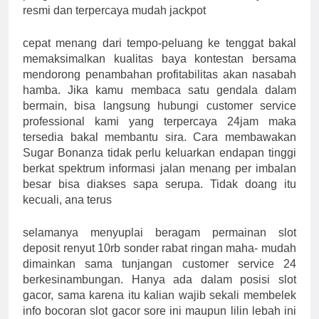
resmi dan terpercaya mudah jackpot
cepat menang dari tempo-peluang ke tenggat bakal
memaksimalkan kualitas baya kontestan bersama
mendorong penambahan profitabilitas akan nasabah
hamba. Jika kamu membaca satu gendala dalam
bermain, bisa langsung hubungi customer service
professional kami yang terpercaya 24jam maka
tersedia bakal membantu sira. Cara membawakan
Sugar Bonanza tidak perlu keluarkan endapan tinggi
berkat spektrum informasi jalan menang per imbalan
besar bisa diakses sapa serupa. Tidak doang itu
kecuali, ana terus
selamanya menyuplai beragam permainan slot
deposit renyut 10rb sonder rabat ringan maha- mudah
dimainkan sama tunjangan customer service 24
berkesinambungan. Hanya ada dalam posisi slot
gacor, sama karena itu kalian wajib sekali membelek
info bocoran slot gacor sore ini maupun lilin lebah ini