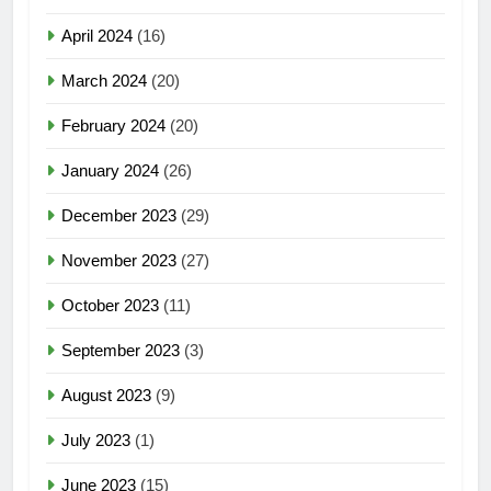
April 2024
(16)
March 2024
(20)
February 2024
(20)
January 2024
(26)
December 2023
(29)
November 2023
(27)
October 2023
(11)
September 2023
(3)
August 2023
(9)
July 2023
(1)
June 2023
(15)