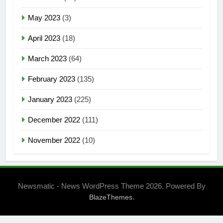
May 2023
(3)
April 2023
(18)
March 2023
(64)
February 2023
(135)
January 2023
(225)
December 2022
(111)
November 2022
(10)
Newsmatic - News WordPress Theme 2026. Powered By
.
BlazeThemes