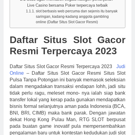
Live Casino bersama Poker terpercaya terbaik
slot berbasis web percuma dan sejenis itu banyak
saringan, kadang-kadang anggota gambling
online (Daftar Situs Slot Gacor Resmi)
Daftar Situs Slot Gacor
Resmi Terpercaya 2023
Daftar Situs Slot Gacor Resmi Terpercaya 2023
Judi
Online
– Daftar Situs Slot Gacor Resmi Situs Slot
Pulsa Tanpa Potongan ini banyak memasok seleksian
dalam mengadakan transaksi endapan lohh, jadi situ
tidak perlu ragu, meleset mono- nya ialah siap bank
transfer lokal yang kerap pada gunakan mendapatkan
bisnis formal selanjutnya aman pada Indonesia (BCA,
BNI, BRI, CIMB) maka bank parak. Dengan jawatan
dekat Hong Kong Pulau Man, RTG SLOT berpusat
pada buatan game inovatif pula mempersembahkan
pengalaman baru untuk kontestan kedudukan judi slot