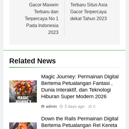
Gacor Maxwin
Terbaru Situs Asia
Terbaru dan
Gacor Terpercaya
Terpercaya No 1
dekat Tahun 2023
Pada Indonesia
2023
Related News
Magic Journey: Permainan Digital
Bertema Petualangan Fantasi ,
Dunia Interaktif, dan Teknologi
Hiburan Super Modern 2026
admin
3 days ago
0
Down the Rails Permainan Digital
Bertema Petualangan Rel Kereta