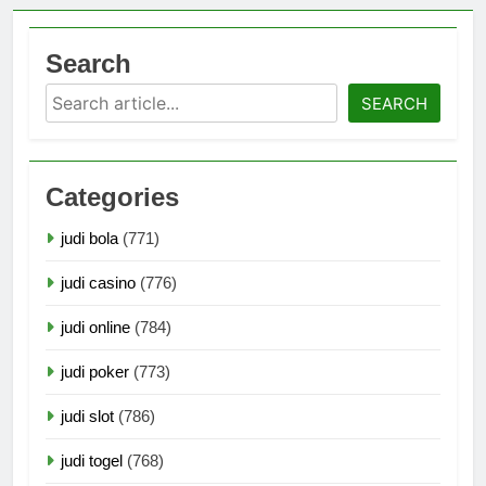
Search
Search
SEARCH
Categories
judi bola
(771)
judi casino
(776)
judi online
(784)
judi poker
(773)
judi slot
(786)
judi togel
(768)