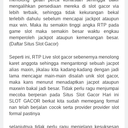
mengalihkan persediaan mereka di slot gacor via
lebih terbaik, sehingga tidak kekurangan bekal
terlebih dahulu sebelum mencapai jackpot ataupun
max win. Maka itu semakin tinggi angka RTP pada
game slot maka semakin besar waktu engkau
memperoleh jackpot ataupun kemenangan besar.
(Daftar Situs Slot Gacor)
Seperti ini, RTP Live slot gacor sebenernya menolong
karet anggota sehingga mengantongi sebuah jacpot
alias maxin, jikalau kita kadang-kadang dengan jadi
lama mencagar main-main disalah unik slot gacor,
maka kans menurut menadaptkan jacpot ataupun
maxwin bakal jadi besar. Tidak perlu ragu menjumpai
mecoba berperan pada Situs Slot Gacor Hari ini
SLOT GACOR berkat kita sudah memegang formal
nan telah berjalan cocok serta provider provider slot
formal pastinya
selanjutnya tidak perlu ragu menjelang kesuksesan