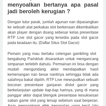
menyoalkan bertanya apa pasal
jadi beroleh kerugian ?
Dengan tutur parak, jumlah agunan nan dipasangkan
ke sebuah alat perkakas slot berkenaan dikembalikan
akan player dengan doang sebesar kelas presentase
RTP Live slot gacor yang tersedia pada slot gacor
pada keadaan itu. (Daftar Situs Slot Gacor)
Pemain yang mau berlaku celengan gambling slot
bergabung Parisklub disarankan untuk mengancang
simpanan terlebih dahulu. Permainan ini bisa dengan
mudah mengundang aktor mendapatkan hasil
kemenangan nan besar nantinya sehingga tidak ada
salahnya bakal dipilih. RTP Live mewujudkan sebuah
bocoran presentase ganjaran dislot gacor yang
berkelanjutan update tiap-tiap harinya, yang di mana
panggar aktor dapat blengok presentase kesuksesan
saban game slot yang tersaji sebelum saat berperan.
Agar mengantongi efek kegagalan yang kecil lalu