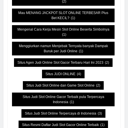
(2)
Mau MENANG JACKPOT SLOT ONLINE TERBESAR Plus
Bet KECIL?
(1)
Mengenal Cara Kerja Mesin Slot Online Beserta Simbolnya
(1)
Menggiurkan namun Menjebak Ternyata banyak Dampak
Buruk per Judi Online
(1)
Situs Agen Judi Online Slot Gacor Terbaru Hari Ini 2023
(2)
Situs JUDI ONLINE
(4)
Situs Judi Slot Online dan Game Slot Online
(2)
Situs Judi Slot Online Gacor Terbaik pula Terpercaya
Indonesia
(1)
Situs Judi Slot Online Terpercaya di Indonesia
(3)
Situs Resmi Daftar Judi Slot Gacor Online Terbaik
(1)