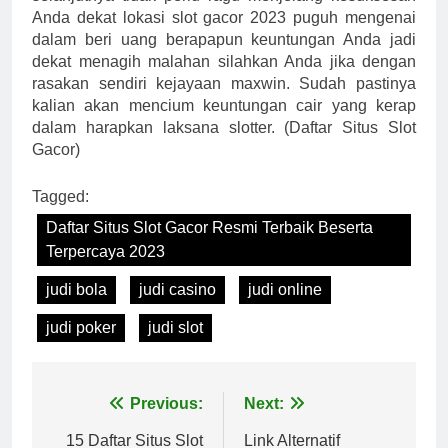
Anda dekat lokasi slot gacor 2023 puguh mengenai
dalam beri uang berapapun keuntungan Anda jadi
dekat menagih malahan silahkan Anda jika dengan
rasakan sendiri kejayaan maxwin. Sudah pastinya
kalian akan mencium keuntungan cair yang kerap
dalam harapkan laksana slotter. (Daftar Situs Slot
Gacor)
Tagged:
Daftar Situs Slot Gacor Resmi Terbaik Beserta
Terpercaya 2023
judi bola
judi casino
judi online
judi poker
judi slot
Post
Previous:
Next:
navigation
15 Daftar Situs Slot
Link Alternatif