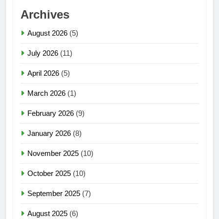
Archives
August 2026
(5)
July 2026
(11)
April 2026
(5)
March 2026
(1)
February 2026
(9)
January 2026
(8)
November 2025
(10)
October 2025
(10)
September 2025
(7)
August 2025
(6)