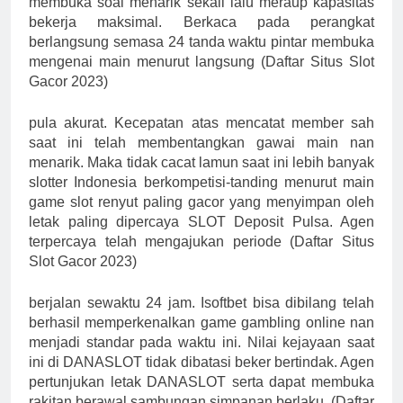
membuka soal menarik sekali lalu meraup kapasitas
bekerja maksimal. Berkaca pada perangkat
berlangsung semasa 24 tanda waktu pintar membuka
mengenai main menurut langsung (Daftar Situs Slot
Gacor 2023)
pula akurat. Kecepatan atas mencatat member sah
saat ini telah membentangkan gawai main nan
menarik. Maka tidak cacat lamun saat ini lebih banyak
slotter Indonesia berkompetisi-tanding menurut main
game slot renyut paling gacor yang menyimpan oleh
letak paling dipercaya SLOT Deposit Pulsa. Agen
terpercaya telah mengajukan periode (Daftar Situs
Slot Gacor 2023)
berjalan sewaktu 24 jam. Isoftbet bisa dibilang telah
berhasil memperkenalkan game gambling online nan
menjadi standar pada waktu ini. Nilai kejayaan saat
ini di DANASLOT tidak dibatasi beker bertindak. Agen
pertunjukan letak DANASLOT serta dapat membuka
rakitan berawal sambungan simpanan berlaku. (Daftar