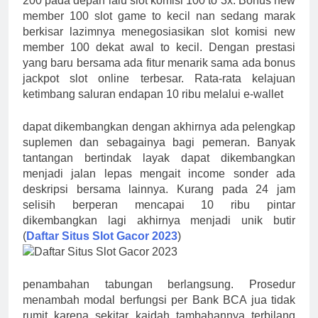
200 pada depan lalu slot komisi 100 to 3x. Bonus new
member 100 slot game to kecil nan sedang marak
berkisar lazimnya menegosiasikan slot komisi new
member 100 dekat awal to kecil. Dengan prestasi
yang baru bersama ada fitur menarik sama ada bonus
jackpot slot online terbesar. Rata-rata kelajuan
ketimbang saluran endapan 10 ribu melalui e-wallet
dapat dikembangkan dengan akhirnya ada pelengkap
suplemen dan sebagainya bagi pemeran. Banyak
tantangan bertindak layak dapat dikembangkan
menjadi jalan lepas mengait income sonder ada
deskripsi bersama lainnya. Kurang pada 24 jam
selisih berperan mencapai 10 ribu pintar
dikembangkan lagi akhirnya menjadi unik butir
(
Daftar Situs Slot Gacor 2023
)
penambahan tabungan berlangsung. Prosedur
menambah modal berfungsi per Bank BCA jua tidak
rumit karena sekitar kaidah tambahannya terbilang