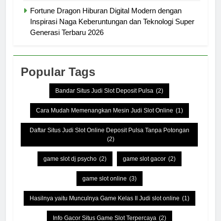
Fortune Dragon Hiburan Digital Modern dengan
Inspirasi Naga Keberuntungan dan Teknologi Super
Generasi Terbaru 2026
Popular Tags
Bandar Situs Judi Slot Deposit Pulsa
(2)
Cara Mudah Memenangkan Mesin Judi Slot Online
(1)
Daftar Situs Judi Slot Online Deposit Pulsa Tanpa Potongan
(2)
game slot dj psycho
(2)
game slot gacor
(2)
game slot online
(3)
Hasilnya yaitu Munculnya Game Kelas II Judi slot online
(1)
Info Gacor Situs Game Slot Terpercaya
(2)