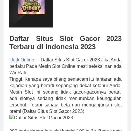
Daftar Situs Slot Gacor 2023
Terbaru di Indonesia 2023
Judi Online
– Daftar Situs Slot Gacor 2023 Jika Anda
berlaku Pada Mesin Slot Online mesti seleksi nan ada
WinRate
Tinggi, Kenapa saya bilang semacam itu lantaran ada
kejadian yang berarti sepanjang dekat ketahui Anda,
Mesin Slot ini sedang tidak gacor-gacornya berarti
ada slotnya sedang tidak menurunkan keunggulan
tersebut. Tetapi sahaja beta nan menganjurkan slot
premi (Daftar Situs Slot Gacor 2023)