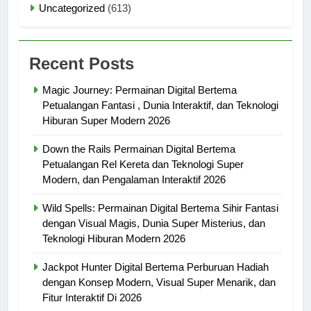
Uncategorized
(613)
Recent Posts
Magic Journey: Permainan Digital Bertema
Petualangan Fantasi , Dunia Interaktif, dan Teknologi
Hiburan Super Modern 2026
Down the Rails Permainan Digital Bertema
Petualangan Rel Kereta dan Teknologi Super
Modern, dan Pengalaman Interaktif 2026
Wild Spells: Permainan Digital Bertema Sihir Fantasi
dengan Visual Magis, Dunia Super Misterius, dan
Teknologi Hiburan Modern 2026
Jackpot Hunter Digital Bertema Perburuan Hadiah
dengan Konsep Modern, Visual Super Menarik, dan
Fitur Interaktif Di 2026