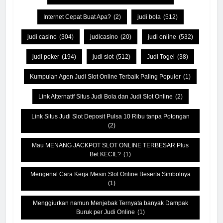
Internet Cepat Buat Apa?
(2)
judi bola
(512)
judi casino
(304)
judicasino
(20)
judi online
(532)
judi poker
(194)
judi slot
(512)
Judi Togel
(38)
Kumpulan Agen Judi Slot Online Terbaik Paling Populer
(1)
Link Alternatif Situs Judi Bola dan Judi Slot Online
(2)
Link Situs Judi Slot Deposit Pulsa 10 Ribu tanpa Potongan
(2)
Mau MENANG JACKPOT SLOT ONLINE TERBESAR Plus
Bet KECIL?
(1)
Mengenal Cara Kerja Mesin Slot Online Beserta Simbolnya
(1)
Menggiurkan namun Menjebak Ternyata banyak Dampak
Buruk per Judi Online
(1)