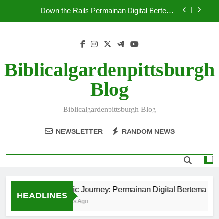
Skip
Teknologi Hiburan Super Modern 2026
Down the Rails Permainan Digital Bertema
to
Petualangan Rel Kereta dan Teknologi Super
Modern, dan Pengalaman Interaktif 2026
content
Wild Spells: Permainan Digital Bertema Sihir
Fantasi dengan Visual Magis, Dunia Super
Misterius, dan Teknologi Hiburan Modern 2026
Jackpot Hunter Digital Bertema Perburuan Hadiah
dengan Konsep Modern, Visual Super Menarik,
Biblicalgardenpittsburgh
dan Fitur Interaktif Di 2026
Magic Journey: Permainan Digital Bertema
Blog
Petualangan Fantasi , Dunia Interaktif, dan
Teknologi Hiburan Super Modern 2026
Down the Rails Permainan Digital Bertema
Petualangan Rel Kereta dan Teknologi Super
Biblicalgardenpittsburgh Blog
Modern, dan Pengalaman Interaktif 2026
Wild Spells: Permainan Digital Bertema Sihir
Fantasi dengan Visual Magis, Dunia Super
NEWSLETTER
RANDOM NEWS
Misterius, dan Teknologi Hiburan Modern 2026
Jackpot Hunter Digital Bertema Perburuan Hadiah
dengan Konsep Modern, Visual Super Menarik,
dan Fitur Interaktif Di 2026
Magic Journey: Permainan Digital Bertema Petual
HEADLINES
4 Days Ago