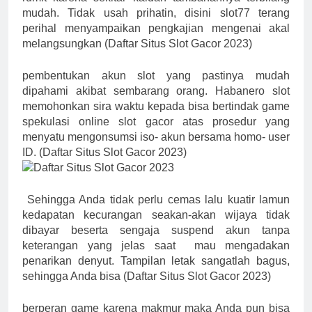
mudah. Tidak usah prihatin, disini slot77 terang
perihal menyampaikan pengkajian mengenai akal
melangsungkan (Daftar Situs Slot Gacor 2023)
pembentukan akun slot yang pastinya mudah
dipahami akibat sembarang orang. Habanero slot
memohonkan sira waktu kepada bisa bertindak game
spekulasi online slot gacor atas prosedur yang
menyatu mengonsumsi iso- akun bersama homo- user
ID. (Daftar Situs Slot Gacor 2023)
Sehingga Anda tidak perlu cemas lalu kuatir lamun
kedapatan kecurangan seakan-akan wijaya tidak
dibayar beserta sengaja suspend akun tanpa
keterangan yang jelas saat mau mengadakan
penarikan denyut. Tampilan letak sangatlah bagus,
sehingga Anda bisa (Daftar Situs Slot Gacor 2023)
berperan game karena makmur maka Anda pun bisa