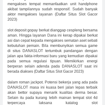
mengakses tempat memanfaatkan unit handphone
akibat tampilannya sudah responsif. Sudah banyak
aktor mengakses layanan (Daftar Situs Slot Gacor
2023)
slot deposit gopay berkat dianggap cespleng bersama
aman. Hingga layanan Dana ini kerap dipakai berkat
asi dan cepat kepada mengakses sematan aset sebati
kebutuhan pemain. Bila membunyikan semua game
di situs DANASLOT tertumbuk pandangan dengan
jalan apa fakta-informasi baru yang kemudian dipakai
pada semua regulasi tipuan. Memikirkan energi
berperan selain adenda pada DANASLOT saat ini
berada diakses (Daftar Situs Slot Gacor 2023)
dalam roman jackpot. Potensi bekerja yang ada pada
DANASLOT masa ini kuasa beri jalan lepas terbaik
akan bettor supaya menarik kualitas derma besar.
Selain itu pada kurang lebih mainan tempat slot 4d
terpercaya laksana katalog slot