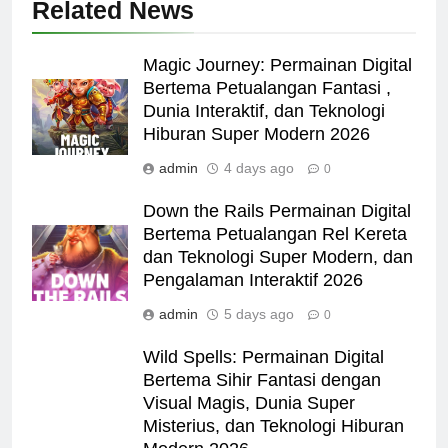
Related News
Magic Journey: Permainan Digital
Bertema Petualangan Fantasi ,
Dunia Interaktif, dan Teknologi
Hiburan Super Modern 2026
admin
4 days ago
0
Down the Rails Permainan Digital
Bertema Petualangan Rel Kereta
dan Teknologi Super Modern, dan
Pengalaman Interaktif 2026
admin
5 days ago
0
Wild Spells: Permainan Digital
Bertema Sihir Fantasi dengan
Visual Magis, Dunia Super
Misterius, dan Teknologi Hiburan