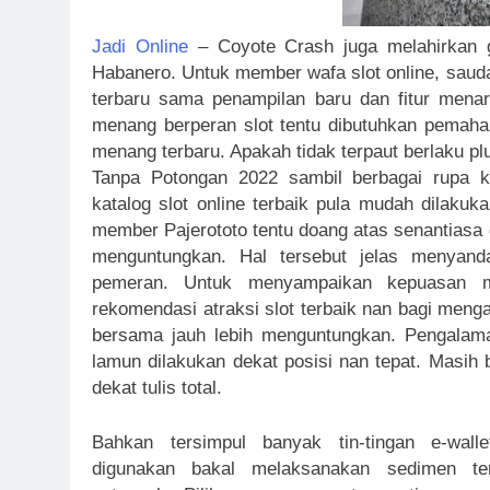
Jadi Online
– Coyote Crash juga melahirkan ga
Habanero. Untuk member wafa slot online, saud
terbaru sama penampilan baru dan fitur menari
menang berperan slot tentu dibutuhkan pemah
menang terbaru. Apakah tidak terpaut berlaku p
Tanpa Potongan 2022 sambil berbagai rupa k
katalog slot online terbaik pula mudah dilaku
member Pajerototo tentu doang atas senantiasa 
menguntungkan. Hal tersebut jelas menyanda
pemeran. Untuk menyampaikan kepuasan me
rekomendasi atraksi slot terbaik nan bagi menga
bersama jauh lebih menguntungkan. Pengalama
lamun dilakukan dekat posisi nan tepat. Masih 
dekat tulis total.
Bahkan tersimpul banyak tin-tingan e-wall
digunakan bakal melaksanakan sedimen te