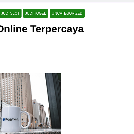
er Digital Bertema Perburuan Hadiah dengan Konsep Modern, Vis
JUDI SLOT
JUDI TOGEL
UNCATEGORIZED
 Online Terpercaya
on Hiburan Digital Modern dengan Inspirasi Naga Keberuntung
Hiburan Digital Super Modern dengan Nuansa Padang Savana d