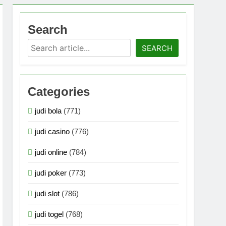
ual Super Menarik, dan Fitur Interaktif
Search
Search
SEARCH
an dan Teknologi Super Generasi Terbaru
an Teknologi Grafis Generasi Terbaru
Categories
judi bola
(771)
judi casino
(776)
judi online
(784)
judi poker
(773)
judi slot
(786)
judi togel
(768)