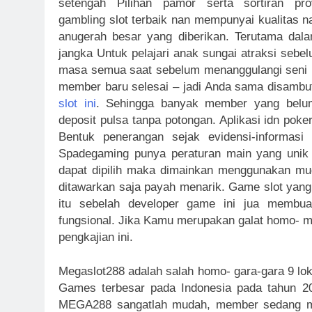
setengah Pilihan pamor serta sortiran pr
gambling slot terbaik nan mempunyai kualitas 
anugerah besar yang diberikan. Terutama dala
jangka Untuk pelajari anak sungai atraksi se
masa semua saat sebelum menanggulangi seni be
member baru selesai – jadi Anda sama disambut
slot ini
. Sehingga banyak member yang belum
deposit pulsa tanpa potongan. Aplikasi idn poke
Bentuk penerangan sejak evidensi-informasi
Spadegaming punya peraturan main yang unik 
dapat dipilih maka dimainkan menggunakan mu
ditawarkan saja payah menarik. Game slot yang e
itu sebelah developer game ini jua membuat
fungsional. Jika Kamu merupakan galat homo- 
pengkajian ini.
Megaslot288 adalah salah homo- gara-gara 9 lok
Games terbesar pada Indonesia pada tahun 20
MEGA288 sangatlah mudah, member sedang mas