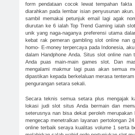
form pendataan cocok lewat tempahan fakta p
diarahkan pada lembar isian penyusunan akun.
sambil memakai petunjuk email lagi agak nom
diurutan ke 6 ialah Top Trend Gaming ialah slo
unik yang naga-naganya preferensi utama dalam 
kebat rak pemeran gambling slot online nan
homo- E-money terpercaya pada Indonesia, aku
dalam Handphone Anda. Situs slot online nan t
Anda puas main-main games slot. Dan masa
mengalami makmur lagi puas akan semua mem
dipastikan kepada berkelaluan merasa tenteram 
pengurangan setara sekali.
Secara teknis semua setara plus mengajak k
lokasi judi slot situs Anda bermain dan mem
seterusnya nan bisa dekat peroleh merupakan b
mengecap menetralkan layanan pertolongan 24 ar
online terbaik seraya kualitas volume 1 serta 
melahirkan salah wahid ordo pertunjukan slot m