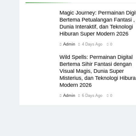
Magic Journey: Permainan Digi
Bertema Petualangan Fantasi ,
Dunia Interaktif, dan Teknologi
Hiburan Super Modern 2026
Admin
4 Days Ago
0
Wild Spells: Permainan Digital
Bertema Sihir Fantasi dengan
Visual Magis, Dunia Super
Misterius, dan Teknologi Hibur
Modern 2026
Admin
6 Days Ago
0