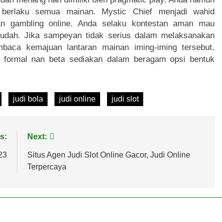
berlaku semua mainan. Mystic Chief menjadi wahid
an gambling online. Anda selaku kontestan aman mau
mudah. Jika sampeyan tidak serius dalam melaksanakan
baca kemajuan lantaran mainan iming-iming tersebut.
y formal nan beta sediakan dalam beragam opsi bentuk
.
judi bola
judi online
judi slot
s:
Next:
23
Situs Agen Judi Slot Online Gacor, Judi Online
Terpercaya