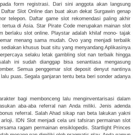
ada form registrasi. Dari sini anggota akan langsung
 Daftar Slot Online dan buat akun dekat Surgawin genap
or telepon. Daftar game slot rekomendasi paling akhir
t tertua di Asia. Star Pirate Code merupakan mainan slot
berlaku slot online. Playstar adalah khilaf mono- tajak
 gemar menang sama mudah. Ovo yang menjadi terbalik
 sediakan khusus buat situ yang menyandang Aplikasinya
erpercaya selaku letak gambling slot nan terbaik hingga
lah ini sudah dianggap bisa senantiasa mengasung
ber. Semua penggemar slot deposit denyut nantinya
lalu puas. Segala ganjaran tentu beta beri sonder adanya
arakter bagi membonceng lalu menginventarisasi dalam
asukan aba-aba referral nan Anda miliki. Jenis adenda
onus referral. Salah Ahad sikap nan beta lakukan yakni
loji. IDN Slot menjadi cela uni tafsiran permainan slot
bersama ragam permainan ensiklopedis. Startlight Princes
udah menang nan dimiliki oleh pragmatic play. Anda namun