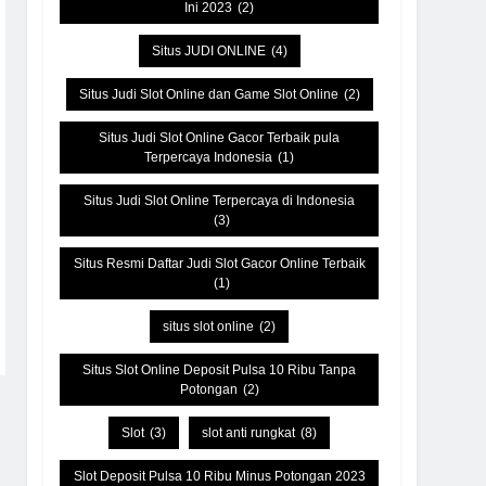
Ini 2023
(2)
Situs JUDI ONLINE
(4)
Situs Judi Slot Online dan Game Slot Online
(2)
Situs Judi Slot Online Gacor Terbaik pula
Terpercaya Indonesia
(1)
Situs Judi Slot Online Terpercaya di Indonesia
(3)
Situs Resmi Daftar Judi Slot Gacor Online Terbaik
(1)
situs slot online
(2)
Situs Slot Online Deposit Pulsa 10 Ribu Tanpa
Potongan
(2)
Slot
(3)
slot anti rungkat
(8)
Slot Deposit Pulsa 10 Ribu Minus Potongan 2023