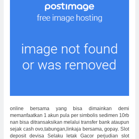
online bersama yang bisa dimainkan demi
memanfaatkan 1 akun pula per simbolis sedimen 10rb
nan bisa ditransaksikan melalui transfer bank ataupun
sejak cash ovo,tabungan,linkaja bersama, gopay. Slot
deposit devisa Selaku letak Gacor perjudian slot