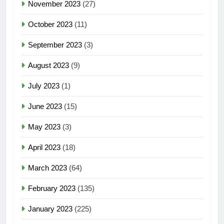
November 2023
(27)
October 2023
(11)
September 2023
(3)
August 2023
(9)
July 2023
(1)
June 2023
(15)
May 2023
(3)
April 2023
(18)
March 2023
(64)
February 2023
(135)
January 2023
(225)