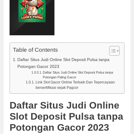
Table of Contents
Daftar Situs Judi Online Slot Deposit Pulsa tanpa
Potongan Gacor 2023
Daftar Situs Judi Online Slot Deposit Pulsa tanpa
Potongan Paling Gacor
Link Slot Gacor Online Terbaik Dan Tepercayaan
bersertifikasi sejak Pagcor
Daftar Situs Judi Online
Slot Deposit Pulsa tanpa
Potongan Gacor 2023