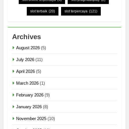
slot terbaik
(20)
slot terpercaya
(121)
Archives
August 2026
(5)
July 2026
(11)
April 2026
(5)
March 2026
(1)
February 2026
(9)
January 2026
(8)
November 2025
(10)