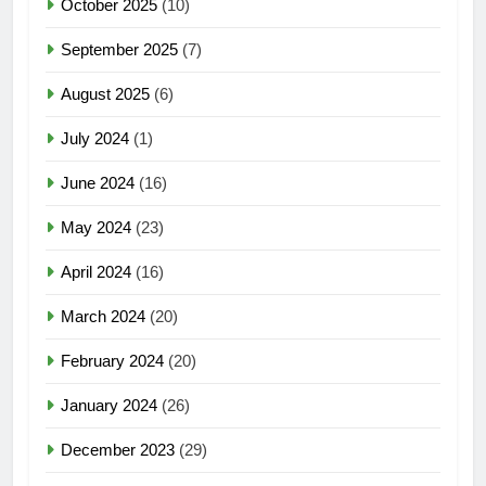
October 2025
(10)
September 2025
(7)
August 2025
(6)
July 2024
(1)
June 2024
(16)
May 2024
(23)
April 2024
(16)
March 2024
(20)
February 2024
(20)
January 2024
(26)
December 2023
(29)