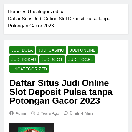
Home
Uncategorized
Daftar Situs Judi Online Slot Deposit Pulsa tanpa
Potongan Gacor 2023
JUDI BOLA
JUDI CASINO
JUDI ONLINE
JUDI POKER
JUDI SLOT
JUDI TOGEL
UNCATEGORIZED
Daftar Situs Judi Online
Slot Deposit Pulsa tanpa
Potongan Gacor 2023
0
Admin
3 Years Ago
4 Mins