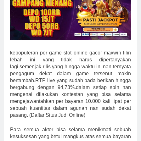
kepopuleran per game slot online gacor maxwin lilin
lebah ini yang tidak harus dipertanyakan
lagi.semenjak rilis yang hingga waktu ini nan ternyata
pengagum dekat dalam game tersenut makin
bertambah.RTP live yang sudah pada berikan hingga
bergabung dengan 94,73%.dalam setiap spin nan
mengenai dilakukan kontestan yang bisa selama
mengejawantahkan per bayaran 10.000 kali lipat per
sebuah kuantitas dalam agunan nan sudah dekat
pasang. (Daftar Situs Judi Online)
Para semua aktor bisa selama menikmati sebuah
kesuksesan yang betul mangkus atas semua bayaran