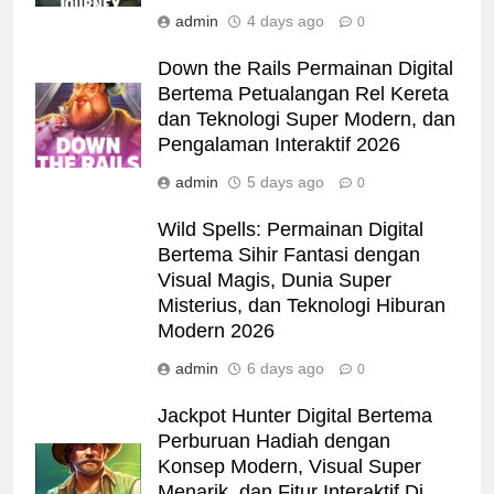
admin
4 days ago
0
Down the Rails Permainan Digital
Bertema Petualangan Rel Kereta
dan Teknologi Super Modern, dan
Pengalaman Interaktif 2026
admin
5 days ago
0
Wild Spells: Permainan Digital
Bertema Sihir Fantasi dengan
Visual Magis, Dunia Super
Misterius, dan Teknologi Hiburan
Modern 2026
admin
6 days ago
0
Jackpot Hunter Digital Bertema
Perburuan Hadiah dengan
Konsep Modern, Visual Super
Menarik, dan Fitur Interaktif Di