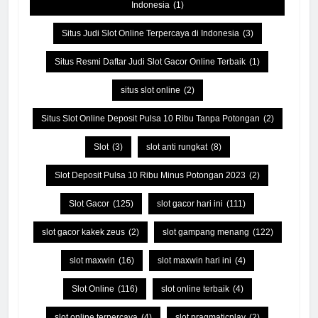
Indonesia
(1)
Situs Judi Slot Online Terpercaya di Indonesia
(3)
Situs Resmi Daftar Judi Slot Gacor Online Terbaik
(1)
situs slot online
(2)
Situs Slot Online Deposit Pulsa 10 Ribu Tanpa Potongan
(2)
Slot
(3)
slot anti rungkat
(8)
Slot Deposit Pulsa 10 Ribu Minus Potongan 2023
(2)
Slot Gacor
(125)
slot gacor hari ini
(111)
slot gacor kakek zeus
(2)
slot gampang menang
(122)
slot maxwin
(16)
slot maxwin hari ini
(4)
Slot Online
(116)
slot online terbaik
(4)
slot online terpercaya
(4)
slot pragmaticplay
(2)