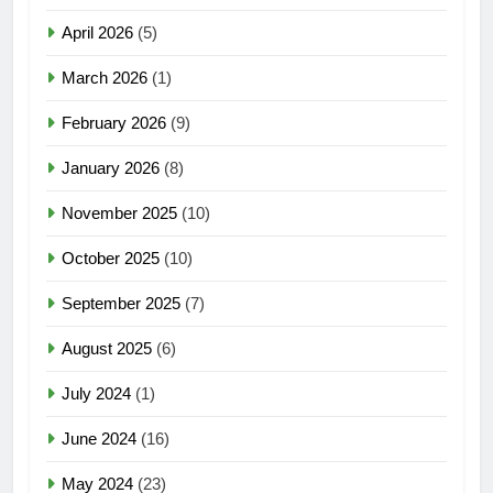
April 2026
(5)
March 2026
(1)
February 2026
(9)
January 2026
(8)
November 2025
(10)
October 2025
(10)
September 2025
(7)
August 2025
(6)
July 2024
(1)
June 2024
(16)
May 2024
(23)