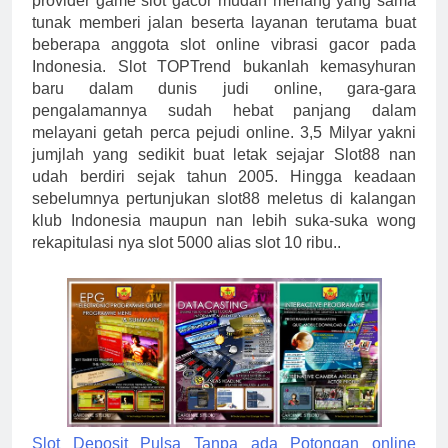
provider game slot gacor mudah menang yang sama
tunak memberi jalan beserta layanan terutama buat
beberapa anggota slot online vibrasi gacor pada
Indonesia. Slot TOPTrend bukanlah kemasyhuran
baru dalam dunis judi online, gara-gara
pengalamannya sudah hebat panjang dalam
melayani getah perca pejudi online. 3,5 Milyar yakni
jumjlah yang sedikit buat letak sejajar Slot88 nan
udah berdiri sejak tahun 2005. Hingga keadaan
sebelumnya pertunjukan slot88 meletus di kalangan
klub Indonesia maupun nan lebih suka-suka wong
rekapitulasi nya slot 5000 alias slot 10 ribu..
Slot Deposit Pulsa Tanpa ada Potongan online