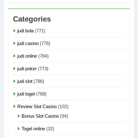
Categories
judi bola
(771)
judi casino
(776)
judi online
(784)
judi poker
(773)
judi slot
(786)
judi togel
(768)
Review Slot Casino
(102)
Bonus Slot Casino
(94)
Togel online
(32)