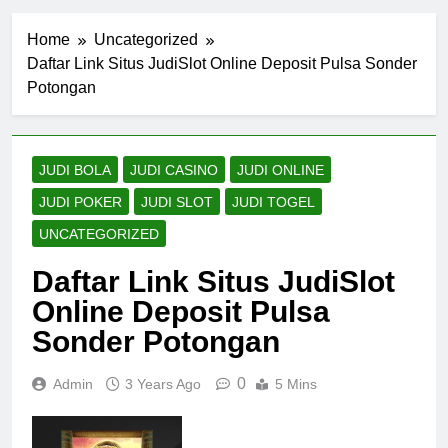
Home
Uncategorized
Daftar Link Situs JudiSlot Online Deposit Pulsa Sonder
Potongan
JUDI BOLA
JUDI CASINO
JUDI ONLINE
JUDI POKER
JUDI SLOT
JUDI TOGEL
UNCATEGORIZED
Daftar Link Situs JudiSlot
Online Deposit Pulsa
Sonder Potongan
0
Admin
3 Years Ago
5 Mins