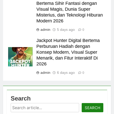
Bertema Sihir Fantasi dengan
Visual Magis, Dunia Super
Misterius, dan Teknologi Hiburan
Modern 2026
admin
5 days ago
0
Jackpot Hunter Digital Bertema
Perburuan Hadiah dengan
Konsep Modern, Visual Super
Menarik, dan Fitur Interaktif Di
2026
admin
6 days ago
0
Search
Search
SEARCH