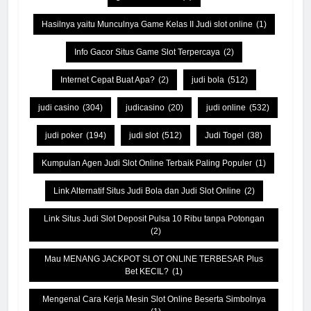
Hasilnya yaitu Munculnya Game Kelas II Judi slot online
(1)
Info Gacor Situs Game Slot Terpercaya
(2)
Internet Cepat Buat Apa?
(2)
judi bola
(512)
judi casino
(304)
judicasino
(20)
judi online
(532)
judi poker
(194)
judi slot
(512)
Judi Togel
(38)
Kumpulan Agen Judi Slot Online Terbaik Paling Populer
(1)
Link Alternatif Situs Judi Bola dan Judi Slot Online
(2)
Link Situs Judi Slot Deposit Pulsa 10 Ribu tanpa Potongan
(2)
Mau MENANG JACKPOT SLOT ONLINE TERBESAR Plus
Bet KECIL?
(1)
Mengenal Cara Kerja Mesin Slot Online Beserta Simbolnya