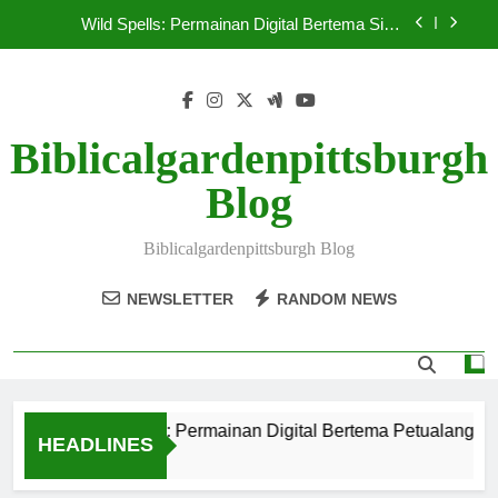
Skip
Modern, dan Pengalaman Interaktif 2026
Wild Spells: Permainan Digital Bertema Sihir
to
Fantasi dengan Visual Magis, Dunia Super
Misterius, dan Teknologi Hiburan Modern 2026
content
Jackpot Hunter Digital Bertema Perburuan Hadiah
dengan Konsep Modern, Visual Super Menarik,
dan Fitur Interaktif Di 2026
Magic Journey: Permainan Digital Bertema
Petualangan Fantasi , Dunia Interaktif, dan
Biblicalgardenpittsburgh
Teknologi Hiburan Super Modern 2026
Down the Rails Permainan Digital Bertema
Blog
Petualangan Rel Kereta dan Teknologi Super
Modern, dan Pengalaman Interaktif 2026
Wild Spells: Permainan Digital Bertema Sihir
Fantasi dengan Visual Magis, Dunia Super
Biblicalgardenpittsburgh Blog
Misterius, dan Teknologi Hiburan Modern 2026
Jackpot Hunter Digital Bertema Perburuan Hadiah
dengan Konsep Modern, Visual Super Menarik,
NEWSLETTER
RANDOM NEWS
dan Fitur Interaktif Di 2026
Magic Journey: Permainan Digital Bertema Petualangan Fant
HEADLINES
3 Days Ago