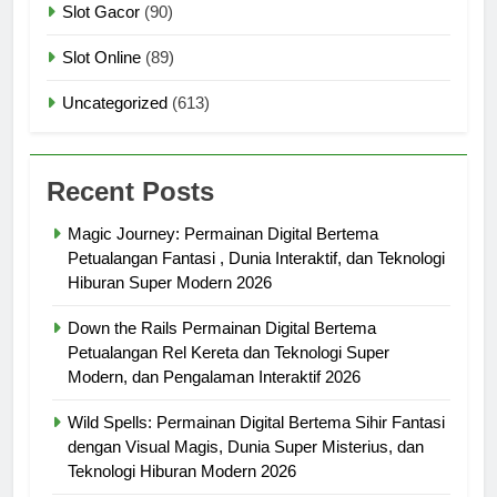
Slot Gacor
(90)
Slot Online
(89)
Uncategorized
(613)
Recent Posts
Magic Journey: Permainan Digital Bertema
Petualangan Fantasi , Dunia Interaktif, dan Teknologi
Hiburan Super Modern 2026
Down the Rails Permainan Digital Bertema
Petualangan Rel Kereta dan Teknologi Super
Modern, dan Pengalaman Interaktif 2026
Wild Spells: Permainan Digital Bertema Sihir Fantasi
dengan Visual Magis, Dunia Super Misterius, dan
Teknologi Hiburan Modern 2026