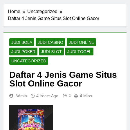
Home
Uncategorized
Daftar 4 Jenis Game Situs Slot Online Gacor
JUDI BOLA
JUDI CASINO
JUDI ONLINE
JUDI POKER
JUDI SLOT
JUDI TOGEL
UNCATEGORIZED
Daftar 4 Jenis Game Situs
Slot Online Gacor
0
Admin
4 Years Ago
4 Mins