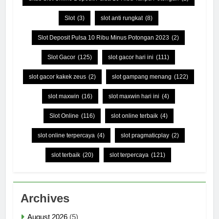
Slot
(3)
slot anti rungkat
(8)
Slot Deposit Pulsa 10 Ribu Minus Potongan 2023
(2)
Slot Gacor
(125)
slot gacor hari ini
(111)
slot gacor kakek zeus
(2)
slot gampang menang
(122)
slot maxwin
(16)
slot maxwin hari ini
(4)
Slot Online
(116)
slot online terbaik
(4)
slot online terpercaya
(4)
slot pragmaticplay
(2)
slot terbaik
(20)
slot terpercaya
(121)
Archives
August 2026
(5)