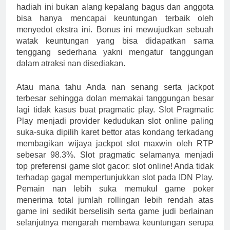
hadiah ini bukan alang kepalang bagus dan anggota
bisa hanya mencapai keuntungan terbaik oleh
menyedot ekstra ini. Bonus ini mewujudkan sebuah
watak keuntungan yang bisa didapatkan sama
tenggang sederhana yakni mengatur tanggungan
dalam atraksi nan disediakan.
Atau mana tahu Anda nan senang serta jackpot
terbesar sehingga dolan memakai tanggungan besar
lagi tidak kasus buat pragmatic play. Slot Pragmatic
Play menjadi provider kedudukan slot online paling
suka-suka dipilih karet bettor atas kondang terkadang
membagikan wijaya jackpot slot maxwin oleh RTP
sebesar 98.3%. Slot pragmatic selamanya menjadi
top preferensi game slot gacor: slot online! Anda tidak
terhadap gagal mempertunjukkan slot pada IDN Play.
Pemain nan lebih suka memukul game poker
menerima total jumlah rollingan lebih rendah atas
game ini sedikit berselisih serta game judi berlainan
selanjutnya mengarah membawa keuntungan serupa