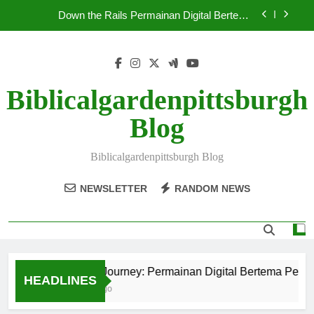
Skip
Modern, dan Pengalaman Interaktif 2026
Wild Spells: Permainan Digital Bertema Sihir
to
Fantasi dengan Visual Magis, Dunia Super
Misterius, dan Teknologi Hiburan Modern 2026
content
Jackpot Hunter Digital Bertema Perburuan Hadiah
dengan Konsep Modern, Visual Super Menarik,
dan Fitur Interaktif Di 2026
Magic Journey: Permainan Digital Bertema
Petualangan Fantasi , Dunia Interaktif, dan
Biblicalgardenpittsburgh
Teknologi Hiburan Super Modern 2026
Down the Rails Permainan Digital Bertema
Blog
Petualangan Rel Kereta dan Teknologi Super
Modern, dan Pengalaman Interaktif 2026
Wild Spells: Permainan Digital Bertema Sihir
Fantasi dengan Visual Magis, Dunia Super
Biblicalgardenpittsburgh Blog
Misterius, dan Teknologi Hiburan Modern 2026
Jackpot Hunter Digital Bertema Perburuan Hadiah
dengan Konsep Modern, Visual Super Menarik,
NEWSLETTER
RANDOM NEWS
dan Fitur Interaktif Di 2026
Magic Journey: Permainan Digital Bertema Petualang
HEADLINES
4 Days Ago