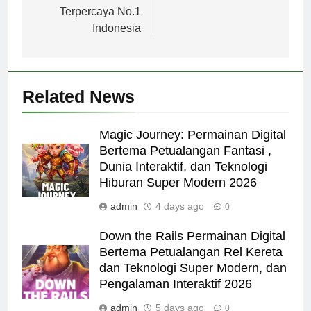
Terpercaya No.1
Indonesia
Related News
Magic Journey: Permainan Digital
Bertema Petualangan Fantasi ,
Dunia Interaktif, dan Teknologi
Hiburan Super Modern 2026
admin
4 days ago
0
Down the Rails Permainan Digital
Bertema Petualangan Rel Kereta
dan Teknologi Super Modern, dan
Pengalaman Interaktif 2026
admin
5 days ago
0