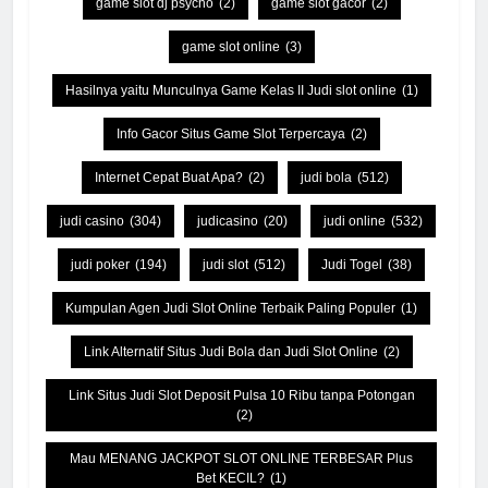
game slot dj psycho
(2)
game slot gacor
(2)
game slot online
(3)
Hasilnya yaitu Munculnya Game Kelas II Judi slot online
(1)
Info Gacor Situs Game Slot Terpercaya
(2)
Internet Cepat Buat Apa?
(2)
judi bola
(512)
judi casino
(304)
judicasino
(20)
judi online
(532)
judi poker
(194)
judi slot
(512)
Judi Togel
(38)
Kumpulan Agen Judi Slot Online Terbaik Paling Populer
(1)
Link Alternatif Situs Judi Bola dan Judi Slot Online
(2)
Link Situs Judi Slot Deposit Pulsa 10 Ribu tanpa Potongan
(2)
Mau MENANG JACKPOT SLOT ONLINE TERBESAR Plus
Bet KECIL?
(1)