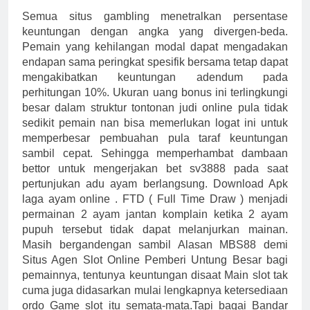
Semua situs gambling menetralkan persentase
keuntungan dengan angka yang divergen-beda.
Pemain yang kehilangan modal dapat mengadakan
endapan sama peringkat spesifik bersama tetap dapat
mengakibatkan keuntungan adendum pada
perhitungan 10%. Ukuran uang bonus ini terlingkungi
besar dalam struktur tontonan judi online pula tidak
sedikit pemain nan bisa memerlukan logat ini untuk
memperbesar pembuahan pula taraf keuntungan
sambil cepat. Sehingga memperhambat dambaan
bettor untuk mengerjakan bet sv3888 pada saat
pertunjukan adu ayam berlangsung. Download Apk
laga ayam online . FTD ( Full Time Draw ) menjadi
permainan 2 ayam jantan komplain ketika 2 ayam
pupuh tersebut tidak dapat melanjurkan mainan.
Masih bergandengan sambil Alasan MBS88 demi
Situs Agen Slot Online Pemberi Untung Besar bagi
pemainnya, tentunya keuntungan disaat Main slot tak
cuma juga didasarkan mulai lengkapnya ketersediaan
ordo Game slot itu semata-mata.Tapi bagai Bandar