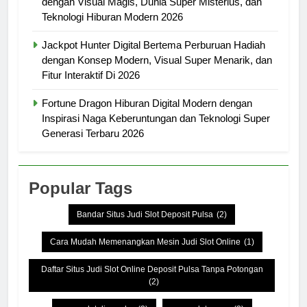
dengan Visual Magis, Dunia Super Misterius, dan
Teknologi Hiburan Modern 2026
Jackpot Hunter Digital Bertema Perburuan Hadiah
dengan Konsep Modern, Visual Super Menarik, dan
Fitur Interaktif Di 2026
Fortune Dragon Hiburan Digital Modern dengan
Inspirasi Naga Keberuntungan dan Teknologi Super
Generasi Terbaru 2026
Popular Tags
Bandar Situs Judi Slot Deposit Pulsa
(2)
Cara Mudah Memenangkan Mesin Judi Slot Online
(1)
Daftar Situs Judi Slot Online Deposit Pulsa Tanpa Potongan
(2)