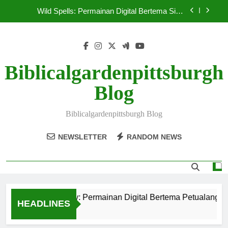
Skip
Modern, dan Pengalaman Interaktif 2026
Wild Spells: Permainan Digital Bertema Sihir
to
Fantasi dengan Visual Magis, Dunia Super
Misterius, dan Teknologi Hiburan Modern 2026
content
Jackpot Hunter Digital Bertema Perburuan Hadiah
dengan Konsep Modern, Visual Super Menarik,
dan Fitur Interaktif Di 2026
Magic Journey: Permainan Digital Bertema
Petualangan Fantasi , Dunia Interaktif, dan
Biblicalgardenpittsburgh
Teknologi Hiburan Super Modern 2026
Down the Rails Permainan Digital Bertema
Blog
Petualangan Rel Kereta dan Teknologi Super
Modern, dan Pengalaman Interaktif 2026
Wild Spells: Permainan Digital Bertema Sihir
Fantasi dengan Visual Magis, Dunia Super
Biblicalgardenpittsburgh Blog
Misterius, dan Teknologi Hiburan Modern 2026
Jackpot Hunter Digital Bertema Perburuan Hadiah
dengan Konsep Modern, Visual Super Menarik,
NEWSLETTER
RANDOM NEWS
dan Fitur Interaktif Di 2026
Magic Journey: Permainan Digital Bertema Petualangan Fan
HEADLINES
4 Days Ago