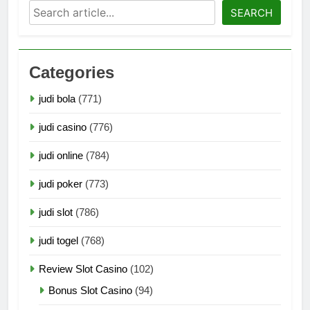
Search
SEARCH
Categories
judi bola
(771)
judi casino
(776)
judi online
(784)
judi poker
(773)
judi slot
(786)
judi togel
(768)
Review Slot Casino
(102)
Bonus Slot Casino
(94)