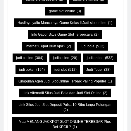
game slot online
(3)
Hasilnya yaitu Munculnya Game Kelas II Judi slot online
(1)
Info Gacor Situs Game Slot Terpercaya
(2)
Internet Cepat Buat Apa?
(2)
judi bola
(512)
judi casino
(304)
judicasino
(20)
judi online
(532)
judi poker
(194)
judi slot
(512)
Judi Togel
(38)
Kumpulan Agen Judi Slot Online Terbaik Paling Populer
(1)
Link Alternatif Situs Judi Bola dan Judi Slot Online
(2)
Link Situs Judi Slot Deposit Pulsa 10 Ribu tanpa Potongan
(2)
Mau MENANG JACKPOT SLOT ONLINE TERBESAR Plus
Bet KECIL?
(1)