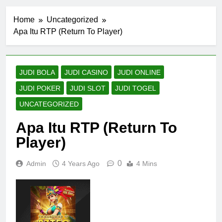
Home
Uncategorized
Apa Itu RTP (Return To Player)
JUDI BOLA
JUDI CASINO
JUDI ONLINE
JUDI POKER
JUDI SLOT
JUDI TOGEL
UNCATEGORIZED
Apa Itu RTP (Return To
Player)
0
Admin
4 Years Ago
4 Mins