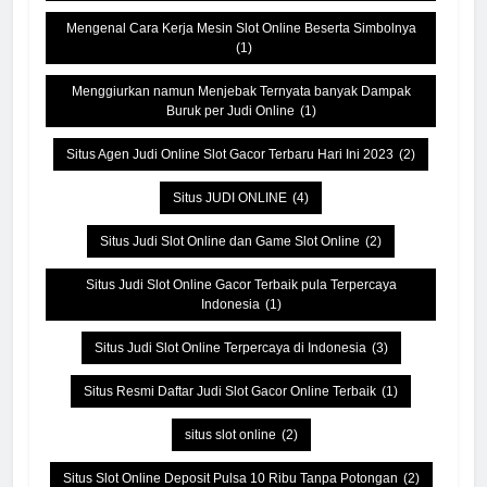
Mengenal Cara Kerja Mesin Slot Online Beserta Simbolnya
(1)
Menggiurkan namun Menjebak Ternyata banyak Dampak
Buruk per Judi Online
(1)
Situs Agen Judi Online Slot Gacor Terbaru Hari Ini 2023
(2)
Situs JUDI ONLINE
(4)
Situs Judi Slot Online dan Game Slot Online
(2)
Situs Judi Slot Online Gacor Terbaik pula Terpercaya
Indonesia
(1)
Situs Judi Slot Online Terpercaya di Indonesia
(3)
Situs Resmi Daftar Judi Slot Gacor Online Terbaik
(1)
situs slot online
(2)
Situs Slot Online Deposit Pulsa 10 Ribu Tanpa Potongan
(2)