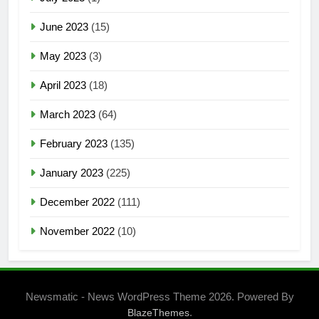
June 2023
(15)
May 2023
(3)
April 2023
(18)
March 2023
(64)
February 2023
(135)
January 2023
(225)
December 2022
(111)
November 2022
(10)
Newsmatic - News WordPress Theme 2026. Powered By
.
BlazeThemes