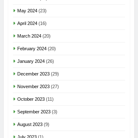
May 2024
(23)
April 2024
(16)
March 2024
(20)
February 2024
(20)
January 2024
(26)
December 2023
(29)
November 2023
(27)
October 2023
(11)
September 2023
(3)
August 2023
(9)
July 2023
(1)