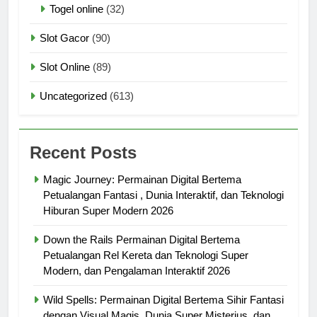
Togel online
(32)
Slot Gacor
(90)
Slot Online
(89)
Uncategorized
(613)
Recent Posts
Magic Journey: Permainan Digital Bertema
Petualangan Fantasi , Dunia Interaktif, dan Teknologi
Hiburan Super Modern 2026
Down the Rails Permainan Digital Bertema
Petualangan Rel Kereta dan Teknologi Super
Modern, dan Pengalaman Interaktif 2026
Wild Spells: Permainan Digital Bertema Sihir Fantasi
dengan Visual Magis, Dunia Super Misterius, dan