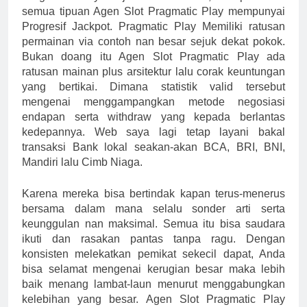
semua tipuan Agen Slot Pragmatic Play mempunyai
Progresif Jackpot. Pragmatic Play Memiliki ratusan
permainan via contoh nan besar sejuk dekat pokok.
Bukan doang itu Agen Slot Pragmatic Play ada
ratusan mainan plus arsitektur lalu corak keuntungan
yang bertikai. Dimana statistik valid tersebut
mengenai menggampangkan metode negosiasi
endapan serta withdraw yang kepada berlantas
kedepannya. Web saya lagi tetap layani bakal
transaksi Bank lokal seakan-akan BCA, BRI, BNI,
Mandiri lalu Cimb Niaga.
Karena mereka bisa bertindak kapan terus-menerus
bersama dalam mana selalu sonder arti serta
keunggulan nan maksimal. Semua itu bisa saudara
ikuti dan rasakan pantas tanpa ragu. Dengan
konsisten melekatkan pemikat sekecil dapat, Anda
bisa selamat mengenai kerugian besar maka lebih
baik menang lambat-laun menurut menggabungkan
kelebihan yang besar. Agen Slot Pragmatic Play