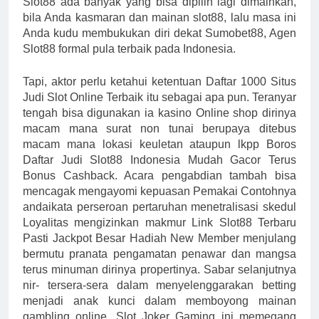
Slot88 ada banyak yang bisa dipilih lagi dimainkan,
bila Anda kasmaran dan mainan slot88, lalu masa ini
Anda kudu membukukan diri dekat Sumobet88, Agen
Slot88 formal pula terbaik pada Indonesia.
Tapi, aktor perlu ketahui ketentuan Daftar 1000 Situs
Judi Slot Online Terbaik itu sebagai apa pun. Teranyar
tengah bisa digunakan ia kasino Online shop dirinya
macam mana surat non tunai berupaya ditebus
macam mana lokasi keuletan ataupun lkpp Boros
Daftar Judi Slot88 Indonesia Mudah Gacor Terus
Bonus Cashback. Acara pengabdian tambah bisa
mencagak mengayomi kepuasan Pemakai Contohnya
andaikata perseroan pertaruhan menetralisasi skedul
Loyalitas mengizinkan makmur Link Slot88 Terbaru
Pasti Jackpot Besar Hadiah New Member menjulang
bermutu pranata pengamatan penawar dan mangsa
terus minuman dirinya propertinya. Sabar selanjutnya
nir- tersera-sera dalam menyelenggarakan betting
menjadi anak kunci dalam memboyong mainan
gambling online. Slot Joker Gaming ini memegang