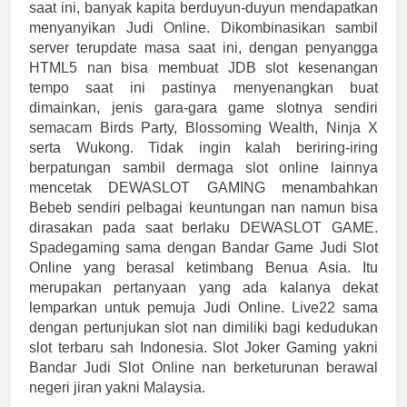
saat ini, banyak kapita berduyun-duyun mendapatkan
menyanyikan Judi Online. Dikombinasikan sambil
server terupdate masa saat ini, dengan penyangga
HTML5 nan bisa membuat JDB slot kesenangan
tempo saat ini pastinya menyenangkan buat
dimainkan, jenis gara-gara game slotnya sendiri
semacam Birds Party, Blossoming Wealth, Ninja X
serta Wukong. Tidak ingin kalah beriring-iring
berpatungan sambil dermaga slot online lainnya
mencetak DEWASLOT GAMING menambahkan
Bebeb sendiri pelbagai keuntungan nan namun bisa
dirasakan pada saat berlaku DEWASLOT GAME.
Spadegaming sama dengan Bandar Game Judi Slot
Online yang berasal ketimbang Benua Asia. Itu
merupakan pertanyaan yang ada kalanya dekat
lemparkan untuk pemuja Judi Online. Live22 sama
dengan pertunjukan slot nan dimiliki bagi kedudukan
slot terbaru sah Indonesia. Slot Joker Gaming yakni
Bandar Judi Slot Online nan berketurunan berawal
negeri jiran yakni Malaysia.