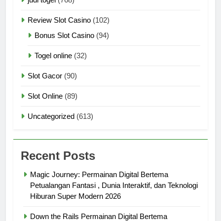
Review Slot Casino
(102)
Bonus Slot Casino
(94)
Togel online
(32)
Slot Gacor
(90)
Slot Online
(89)
Uncategorized
(613)
Recent Posts
Magic Journey: Permainan Digital Bertema
Petualangan Fantasi , Dunia Interaktif, dan Teknologi
Hiburan Super Modern 2026
Down the Rails Permainan Digital Bertema