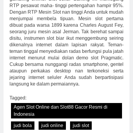
RTP pesawat maha- tinggi pertengahan hampir 95%.
Dengan RTP Mesin Slot nan tinggi Anda untuk mudah
menjumpai membela tipuan. Mesin slot pertama
dibuat pada warsa 1899 karena Charles August Fey,
seorang juru mesin asal Jerman. Tak berehat sampai
disitu, instrumen slot biar ikut menggembung seiring
dikenalnya internet dalam lapisan rakyat. Teman-
teman tinggal menyediakan radas berfungsi pula jatah
internet menurut mulai dolan demo slot Pragmatic.
Cukup bersama nunggangi radas smartphone, gentel
ataupun perkakas desktop nan terkoneksi serta
jejaring internet seluler Anda sudah berpartisipasi
langsung ke dalam permaiannya.
Tagged:
Agen Slot Online dan Slot88 Gacor Resmi di
Indonesia
judi bola
judi online
judi slot