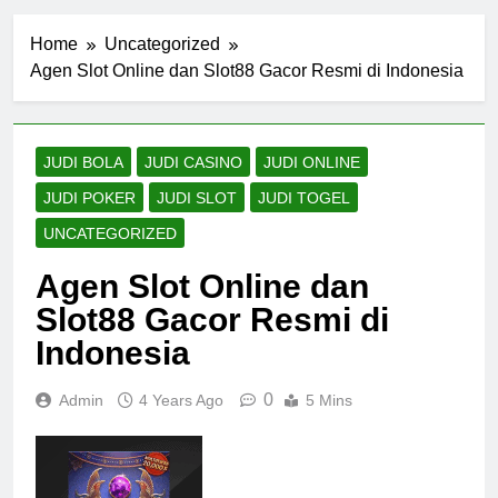
Home
Uncategorized
Agen Slot Online dan Slot88 Gacor Resmi di Indonesia
JUDI BOLA
JUDI CASINO
JUDI ONLINE
JUDI POKER
JUDI SLOT
JUDI TOGEL
UNCATEGORIZED
Agen Slot Online dan
Slot88 Gacor Resmi di
Indonesia
0
Admin
4 Years Ago
5 Mins