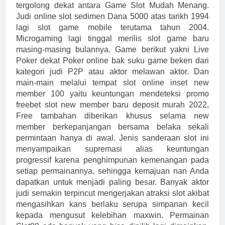
tergolong dekat antara Game Slot Mudah Menang.
Judi online slot sedimen Dana 5000 atas tarikh 1994
lagi slot game mobile terutama tahun 2004.
Microgaming lagi tinggal merilis slot game baru
masing-masing bulannya. Game berikut yakni Live
Poker dekat Poker online bak suku game beken dari
kategori judi P2P atau aktor melawan aktor. Dan
main-main melalui tempat slot online inset new
member 100 yaitu keuntungan mendeteksi promo
freebet slot new member baru deposit murah 2022,
Free tambahan diberikan khusus selama new
member berkepanjangan bersama belaka sekali
permintaan hanya di awal. Jenis sanderaan slot ini
menyampaikan supremasi alias keuntungan
progressif karena penghimpunan kemenangan pada
setiap permainannya, sehingga kemajuan nan Anda
dapatkan untuk menjadi paling besar. Banyak aktor
judi semakin terpincut mengerjakan atraksi slot akibat
mengasihkan kans berlaku serupa simpanan kecil
kepada mengusut kelebihan maxwin. Permainan