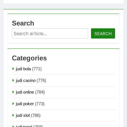
Search
Search
SEARCH
Categories
judi bola
(771)
judi casino
(776)
judi online
(784)
judi poker
(773)
judi slot
(786)
judi togel
(768)