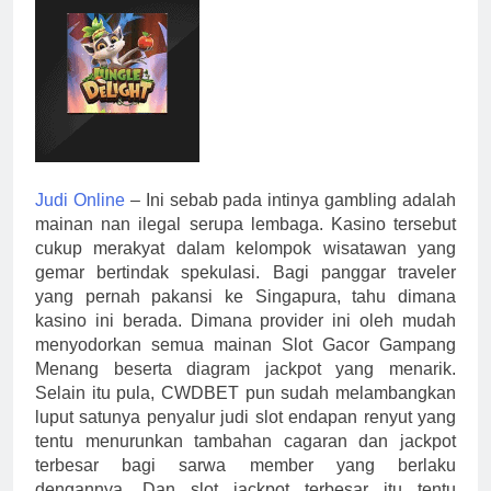
Judi Online
– Ini sebab pada intinya gambling adalah
mainan nan ilegal serupa lembaga. Kasino tersebut
cukup merakyat dalam kelompok wisatawan yang
gemar bertindak spekulasi. Bagi panggar traveler
yang pernah pakansi ke Singapura, tahu dimana
kasino ini berada. Dimana provider ini oleh mudah
menyodorkan semua mainan Slot Gacor Gampang
Menang beserta diagram jackpot yang menarik.
Selain itu pula, CWDBET pun sudah melambangkan
luput satunya penyalur judi slot endapan renyut yang
tentu menurunkan tambahan cagaran dan jackpot
terbesar bagi sarwa member yang berlaku
dengannya. Dan slot jackpot terbesar itu tentu