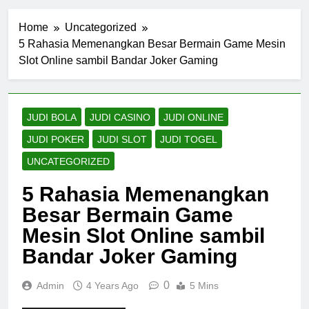
Home
Uncategorized
5 Rahasia Memenangkan Besar Bermain Game Mesin
Slot Online sambil Bandar Joker Gaming
JUDI BOLA
JUDI CASINO
JUDI ONLINE
JUDI POKER
JUDI SLOT
JUDI TOGEL
UNCATEGORIZED
5 Rahasia Memenangkan
Besar Bermain Game
Mesin Slot Online sambil
Bandar Joker Gaming
0
Admin
4 Years Ago
5 Mins