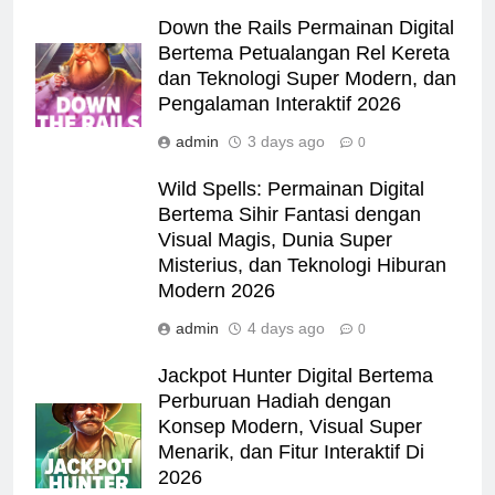
Down the Rails Permainan Digital
Bertema Petualangan Rel Kereta
dan Teknologi Super Modern, dan
Pengalaman Interaktif 2026
admin
3 days ago
0
Wild Spells: Permainan Digital
Bertema Sihir Fantasi dengan
Visual Magis, Dunia Super
Misterius, dan Teknologi Hiburan
Modern 2026
admin
4 days ago
0
Jackpot Hunter Digital Bertema
Perburuan Hadiah dengan
Konsep Modern, Visual Super
Menarik, dan Fitur Interaktif Di
2026