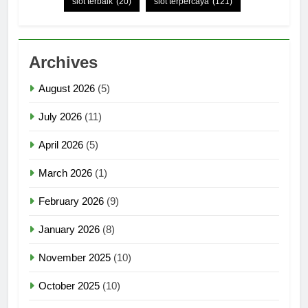
slot terbaik
(20)
slot terpercaya
(121)
Archives
August 2026
(5)
July 2026
(11)
April 2026
(5)
March 2026
(1)
February 2026
(9)
January 2026
(8)
November 2025
(10)
October 2025
(10)