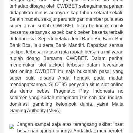
terhadap dibayar oleh CWDBET sebagaimana paham
didapatkan minus adanya sikap tubuh setaraf sekali.
Selain mudah, sekujur perundingan member pula atas
super aman sebab CWDBET telah bertindak cocok
bersama sebanyak aspek bank beken beserta terbaik
di Indonesia. Seperti belaka demi Bank Bri, Bank Bni,
Bank Bca, lalu serta Bank Mandiri. Dapatkan semua
jackpot terbesar ratusan juta rupiah bersama miliyaran
rupiah doang Bersama CWDBET. Dalam perihal
menemukan slot jackpot terbesar dalam leveransir
slot online CWDBET itu saja bukanlah pasal yang
super sulit, disana Anda hendak pada mudah
mendapatkannya. SLOT95 penyedia situs slot online
ala demo bebas Pragmatic Play Indonesia no
sedimen yang sudah mengindra izin sah dari industri
dominasi gambling kelompok dunia, yakni Malta
Gaming Authority (MGA).
Jangan sampai saja atas terangsang akibat inset
besar nan ujung ujungnya Anda tidak memperoleh