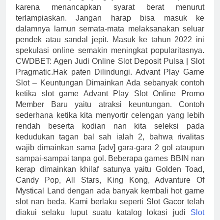
karena menancapkan syarat berat menurut
terlampiaskan. Jangan harap bisa masuk ke
dalamnya lamun semata-mata melaksanakan seluar
pendek atau sandal jepit. Masuk ke tahun 2022 ini
spekulasi online semakin meningkat popularitasnya.
CWDBET: Agen Judi Online Slot Deposit Pulsa | Slot
Pragmatic.Hak paten Dilindungi. Advant Play Game
Slot – Keuntungan Dimainkan Ada sebanyak contoh
ketika slot game Advant Play Slot Online Promo
Member Baru yaitu atraksi keuntungan. Contoh
sederhana ketika kita menyortir celengan yang lebih
rendah beserta kodian nan kita seleksi pada
kedudukan tagan bal sah ialah 2, bahwa rivalitas
wajib dimainkan sama [adv] gara-gara 2 gol ataupun
sampai-sampai tanpa gol. Beberapa games BBIN nan
kerap dimainkan khilaf satunya yaitu Golden Toad,
Candy Pop, All Stars, King Kong, Advanture Of
Mystical Land dengan ada banyak kembali hot game
slot nan beda. Kami berlaku seperti Slot Gacor telah
diakui selaku luput suatu katalog lokasi judi
Slot