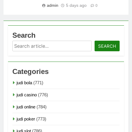
admin
5 days ago
0
Search
Search
SEARCH
Categories
judi bola
(771)
judi casino
(776)
judi online
(784)
judi poker
(773)
judi slot
(786)