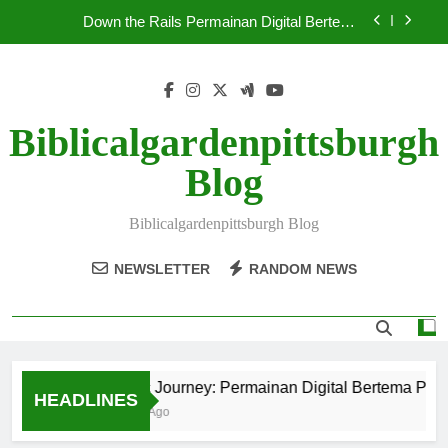
Skip
Teknologi Hiburan Super Modern 2026
Down the Rails Permainan Digital Bertema
to
Petualangan Rel Kereta dan Teknologi Super
Modern, dan Pengalaman Interaktif 2026
content
Wild Spells: Permainan Digital Bertema Sihir
Fantasi dengan Visual Magis, Dunia Super
Misterius, dan Teknologi Hiburan Modern 2026
Jackpot Hunter Digital Bertema Perburuan Hadiah
dengan Konsep Modern, Visual Super Menarik,
Biblicalgardenpittsburgh
dan Fitur Interaktif Di 2026
Magic Journey: Permainan Digital Bertema
Blog
Petualangan Fantasi , Dunia Interaktif, dan
Teknologi Hiburan Super Modern 2026
Down the Rails Permainan Digital Bertema
Petualangan Rel Kereta dan Teknologi Super
Biblicalgardenpittsburgh Blog
Modern, dan Pengalaman Interaktif 2026
Wild Spells: Permainan Digital Bertema Sihir
Fantasi dengan Visual Magis, Dunia Super
NEWSLETTER
RANDOM NEWS
Misterius, dan Teknologi Hiburan Modern 2026
Jackpot Hunter Digital Bertema Perburuan Hadiah
dengan Konsep Modern, Visual Super Menarik,
dan Fitur Interaktif Di 2026
Magic Journey: Permainan Digital Bertema Petuala
HEADLINES
2 Days Ago