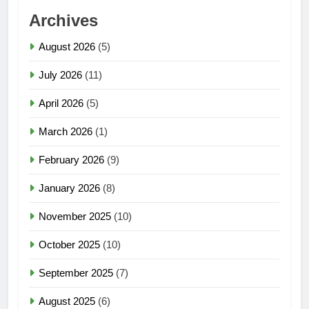
Archives
August 2026
(5)
July 2026
(11)
April 2026
(5)
March 2026
(1)
February 2026
(9)
January 2026
(8)
November 2025
(10)
October 2025
(10)
September 2025
(7)
August 2025
(6)