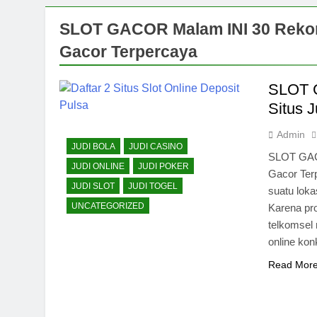
5 Days Ago
SLOT GACOR Malam INI 30 Rekome
Jackpot Hunt
Di 2026
Gacor Terpercaya
6 Days Ago
Fortune Drag
SLOT 
2026
Situs 
1 Week Ago
Buffalo Win 
Admin
2026
JUDI BOLA
JUDI CASINO
1 Week Ago
SLOT GACO
JUDI ONLINE
JUDI POKER
Gacor Ter
JUDI SLOT
JUDI TOGEL
suatu loka
UNCATEGORIZED
Karena pr
telkomsel
online ko
Read Mor