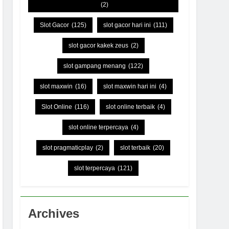
(2)
Slot Gacor
(125)
slot gacor hari ini
(111)
slot gacor kakek zeus
(2)
slot gampang menang
(122)
slot maxwin
(16)
slot maxwin hari ini
(4)
Slot Online
(116)
slot online terbaik
(4)
slot online terpercaya
(4)
slot pragmaticplay
(2)
slot terbaik
(20)
slot terpercaya
(121)
Archives