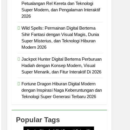
Petualangan Rel Kereta dan Teknologi
Super Modern, dan Pengalaman Interaktif
2026
Wild Spells: Permainan Digital Bertema
Sihir Fantasi dengan Visual Magis, Dunia
Super Misterius, dan Teknologi Hiburan
Modern 2026
Jackpot Hunter Digital Bertema Perburuan
Hadiah dengan Konsep Modern, Visual
Super Menarik, dan Fitur Interaktif Di 2026
Fortune Dragon Hiburan Digital Modern
dengan Inspirasi Naga Keberuntungan dan
Teknologi Super Generasi Terbaru 2026
Popular Tags