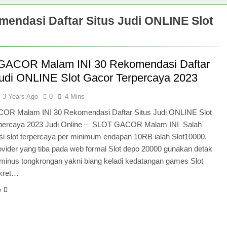
ndasi Daftar Situs Judi ONLINE Slot
er Digital Bertema Perburuan Hadiah dengan Konsep Modern, Vis
on Hiburan Digital Modern dengan Inspirasi Naga Keberuntung
GACOR Malam INI 30 Rekomendasi Daftar
Judi ONLINE Slot Gacor Terpercaya 2023
Hiburan Digital Super Modern dengan Nuansa Padang Savana d
3 Years Ago
0
4 Mins
R Malam INI 30 Rekomendasi Daftar Situs Judi ONLINE Slot
percaya 2023 Judi Online – SLOT GACOR Malam INI Salah
si slot terpercaya per minimum endapan 10RB ialah Slot10000.
ovider yang tiba pada web formal Slot depo 20000 gunakan detak
 minus tongkrongan yakni biang keladi kedatangan games Slot
nkret…
e