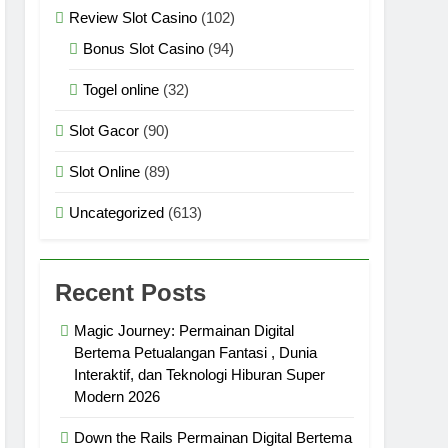
Review Slot Casino
(102)
Bonus Slot Casino
(94)
Togel online
(32)
Slot Gacor
(90)
Slot Online
(89)
Uncategorized
(613)
Recent Posts
Magic Journey: Permainan Digital
Bertema Petualangan Fantasi , Dunia
Interaktif, dan Teknologi Hiburan Super
Modern 2026
Down the Rails Permainan Digital Bertema