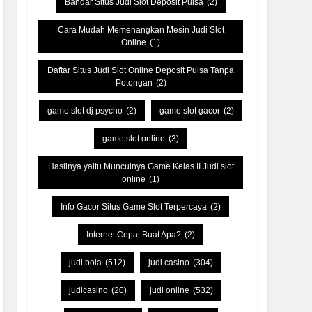
Bandar Situs Judi Slot Deposit Pulsa
(2)
Cara Mudah Memenangkan Mesin Judi Slot
Online
(1)
Daftar Situs Judi Slot Online Deposit Pulsa Tanpa
Potongan
(2)
game slot dj psycho
(2)
game slot gacor
(2)
game slot online
(3)
Hasilnya yaitu Munculnya Game Kelas II Judi slot
online
(1)
Info Gacor Situs Game Slot Terpercaya
(2)
Internet Cepat Buat Apa?
(2)
judi bola
(512)
judi casino
(304)
judicasino
(20)
judi online
(532)