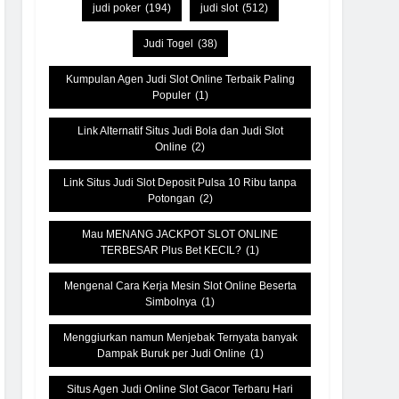
judi poker
(194)
judi slot
(512)
Judi Togel
(38)
Kumpulan Agen Judi Slot Online Terbaik Paling
Populer
(1)
Link Alternatif Situs Judi Bola dan Judi Slot
Online
(2)
Link Situs Judi Slot Deposit Pulsa 10 Ribu tanpa
Potongan
(2)
Mau MENANG JACKPOT SLOT ONLINE
TERBESAR Plus Bet KECIL?
(1)
Mengenal Cara Kerja Mesin Slot Online Beserta
Simbolnya
(1)
Menggiurkan namun Menjebak Ternyata banyak
Dampak Buruk per Judi Online
(1)
Situs Agen Judi Online Slot Gacor Terbaru Hari