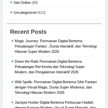
Slot Online
(89)
Uncategorized
(613)
Recent Posts
Magic Journey: Permainan Digital Bertema
Petualangan Fantasi , Dunia Interaktif, dan Teknologi
Hiburan Super Modern 2026
Down the Rails Permainan Digital Bertema
Petualangan Rel Kereta dan Teknologi Super
Modern, dan Pengalaman Interaktif 2026
Wild Spells: Permainan Digital Bertema Sihir Fantasi
dengan Visual Magis, Dunia Super Misterius, dan
Teknologi Hiburan Modern 2026
Jackpot Hunter Digital Bertema Perburuan Hadiah
dengan Konsep Modern, Visual Super Menarik, dan