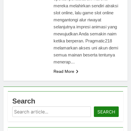
mereka melahirkan sendiri atraksi
slot online, lalu game slot online
mengantongi alur riwayat
selanjutnya impresi animasi yang
mewujudkan Anda semakin naim
ketika berperan. Pragmatic218
melamarkan akses uni akun demi
semua mainan beserta tentunya
menerap…
Read More
Search
Search
SEARCH