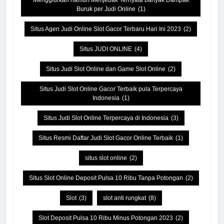
Menggiurkan namun Menjebak Ternyata banyak Dampak
Buruk per Judi Online
(1)
Situs Agen Judi Online Slot Gacor Terbaru Hari Ini 2023
(2)
Situs JUDI ONLINE
(4)
Situs Judi Slot Online dan Game Slot Online
(2)
Situs Judi Slot Online Gacor Terbaik pula Terpercaya
Indonesia
(1)
Situs Judi Slot Online Terpercaya di Indonesia
(3)
Situs Resmi Daftar Judi Slot Gacor Online Terbaik
(1)
situs slot online
(2)
Situs Slot Online Deposit Pulsa 10 Ribu Tanpa Potongan
(2)
Slot
(3)
slot anti rungkat
(8)
Slot Deposit Pulsa 10 Ribu Minus Potongan 2023
(2)