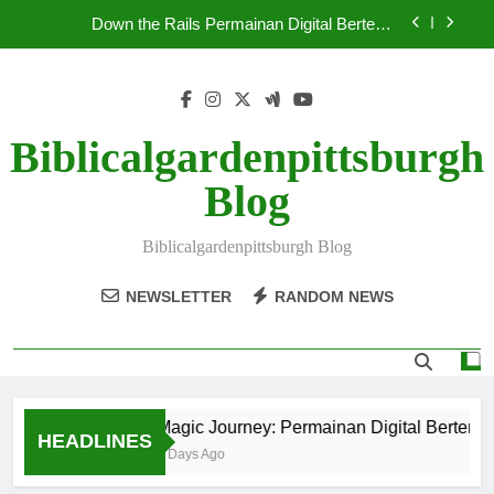
Skip
Teknologi Hiburan Super Modern 2026
Down the Rails Permainan Digital Bertema
to
Petualangan Rel Kereta dan Teknologi Super
Modern, dan Pengalaman Interaktif 2026
content
Wild Spells: Permainan Digital Bertema Sihir
Fantasi dengan Visual Magis, Dunia Super
Misterius, dan Teknologi Hiburan Modern 2026
Jackpot Hunter Digital Bertema Perburuan Hadiah
dengan Konsep Modern, Visual Super Menarik,
Biblicalgardenpittsburgh
dan Fitur Interaktif Di 2026
Magic Journey: Permainan Digital Bertema
Blog
Petualangan Fantasi , Dunia Interaktif, dan
Teknologi Hiburan Super Modern 2026
Down the Rails Permainan Digital Bertema
Petualangan Rel Kereta dan Teknologi Super
Biblicalgardenpittsburgh Blog
Modern, dan Pengalaman Interaktif 2026
Wild Spells: Permainan Digital Bertema Sihir
Fantasi dengan Visual Magis, Dunia Super
NEWSLETTER
RANDOM NEWS
Misterius, dan Teknologi Hiburan Modern 2026
Jackpot Hunter Digital Bertema Perburuan Hadiah
dengan Konsep Modern, Visual Super Menarik,
dan Fitur Interaktif Di 2026
Magic Journey: Permainan Digital Bertema P
HEADLINES
2 Days Ago