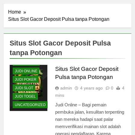
Home
Situs Slot Gacor Deposit Pulsa tanpa Potongan
Situs Slot Gacor Deposit Pulsa
tanpa Potongan
JUDI BOLA
JUDI CASINO
Situs Slot Gacor Deposit
JUDI ONLINE
Pulsa tanpa Potongan
JUDI POKER
admin
4 years ago
0
4
JUDI SLOT
mins
JUDI TOGEL
Judi Online – Bagi pemain
UNCATEGORIZED
pembuka jalan, kesulitan terpenting
nan mereka hadapi saat palar
memverifikasi mainan slot adalah
operasi pendaftaran. Karena