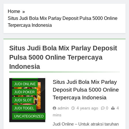
Home
Situs Judi Bola Mix Parlay Deposit Pulsa 5000 Online
Terpercaya Indonesia
Situs Judi Bola Mix Parlay Deposit
Pulsa 5000 Online Terpercaya
Indonesia
JUDI BOLA
JUDI CASINO
Situs Judi Bola Mix Parlay
JUDI ONLINE
Deposit Pulsa 5000 Online
JUDI POKER
Terpercaya Indonesia
JUDI SLOT
admin
4 years ago
0
4
JUDI TOGEL
mins
UNCATEGORIZED
Judi Online – Untuk atraksi taruhan