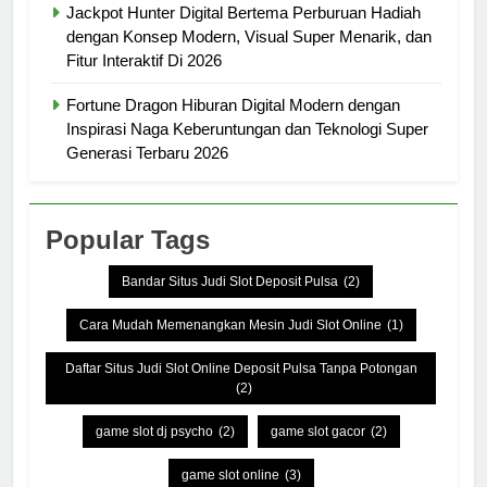
Jackpot Hunter Digital Bertema Perburuan Hadiah
dengan Konsep Modern, Visual Super Menarik, dan
Fitur Interaktif Di 2026
Fortune Dragon Hiburan Digital Modern dengan
Inspirasi Naga Keberuntungan dan Teknologi Super
Generasi Terbaru 2026
Popular Tags
Bandar Situs Judi Slot Deposit Pulsa
(2)
Cara Mudah Memenangkan Mesin Judi Slot Online
(1)
Daftar Situs Judi Slot Online Deposit Pulsa Tanpa Potongan
(2)
game slot dj psycho
(2)
game slot gacor
(2)
game slot online
(3)