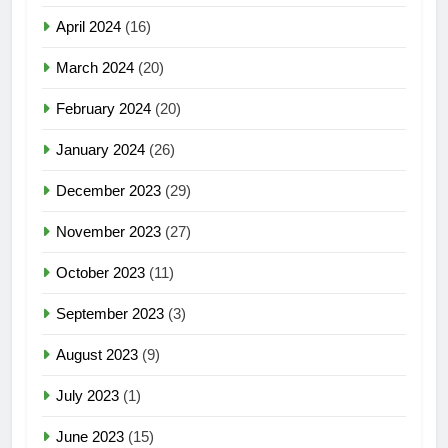
April 2024
(16)
March 2024
(20)
February 2024
(20)
January 2024
(26)
December 2023
(29)
November 2023
(27)
October 2023
(11)
September 2023
(3)
August 2023
(9)
July 2023
(1)
June 2023
(15)